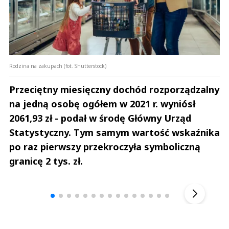
Rodzina na zakupach (fot. Shutterstock)
Przeciętny miesięczny dochód rozporządzalny
na jedną osobę ogółem w 2021 r. wyniósł
2061,93 zł - podał w środę Główny Urząd
Statystyczny. Tym samym wartość wskaźnika
po raz pierwszy przekroczyła symboliczną
granicę 2 tys. zł.
Andrzej i Marta Sterniccy
Marta i 
▶