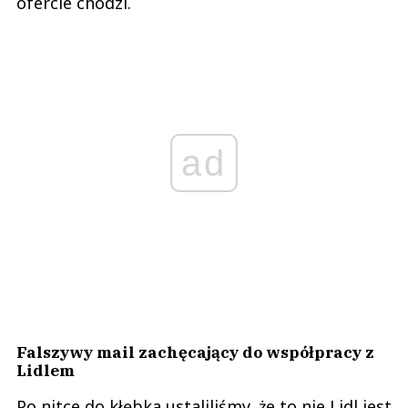
ofercie chodzi.
ad
Falszywy mail zachęcający do współpracy z
Lidlem
Po nitce do kłębka ustaliliśmy, że to nie Lidl jest