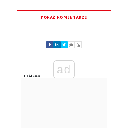
POKAŻ KOMENTARZE
Komentarze (
0
)
Nie znaleziono komentarzy
Zostaw swoje komentarze
Imię (Wymagane)
ad
Anuluj
Prześlij komentarz