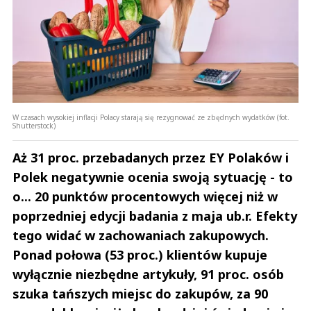
W czasach wysokiej inflacji Polacy starają się rezygnować ze zbędnych wydatków (fot.
Shutterstock)
Aż 31 proc. przebadanych przez EY Polaków i
Polek negatywnie ocenia swoją sytuację - to
o... 20 punktów procentowych więcej niż w
poprzedniej edycji badania z maja ub.r. Efekty
tego widać w zachowaniach zakupowych.
Ponad połowa (53 proc.) klientów kupuje
wyłącznie niezbędne artykuły, 91 proc. osób
szuka tańszych miejsc do zakupów, za 90