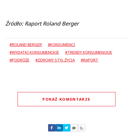
Źródło: Raport Roland Berger
#ROLAND BERGER
#KONSUMENCI
#WYDATKI KONSUMENCKIE
#TRENDY KONSUMENCKIE
#PODRÓŻE
#ZDROWY STYL ŻYCIA
#RAPORT
POKAŻ KOMENTARZE
Komentarze (
0
)
Nie znaleziono komentarzy
Zostaw swoje komentarze