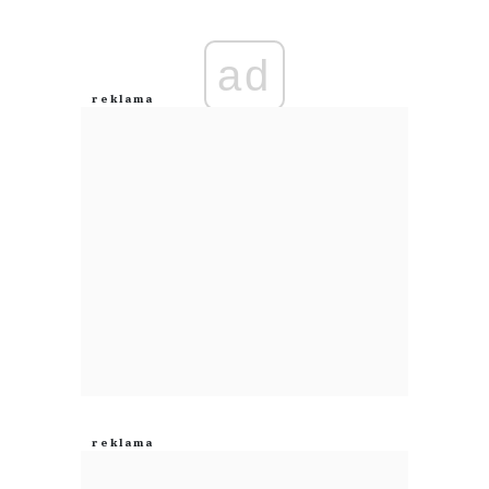
Imię (Wymagane)
ad
Anuluj
Prześlij komentarz