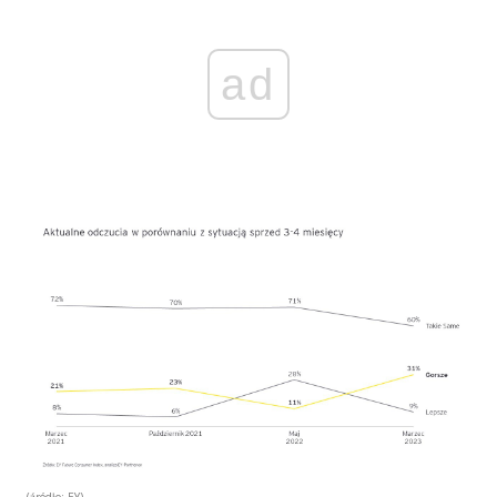
ad
(źródło: EY)