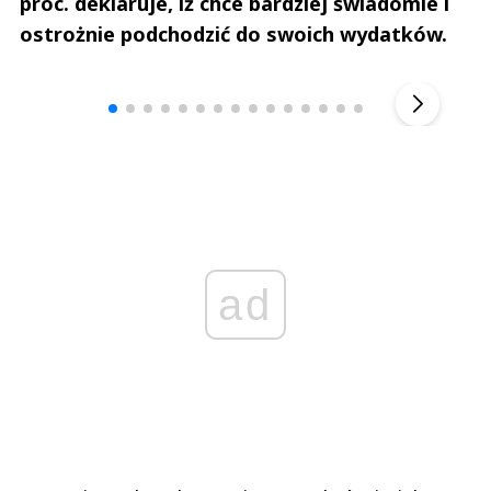
proc. deklaruje, iż chce bardziej świadomie i
ostrożnie podchodzić do swoich wydatków.
Andrzej i Marta Sterniccy
Marta i 
▶
ad