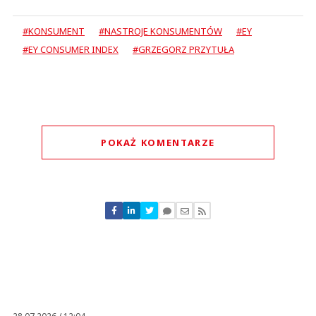
#KONSUMENT
#NASTROJE KONSUMENTÓW
#EY
#EY CONSUMER INDEX
#GRZEGORZ PRZYTUŁA
POKAŻ KOMENTARZE
Komentarze (
1
)
Nickt
20.05.2023 / 11:10
This comment was minimized by the moderator on the site