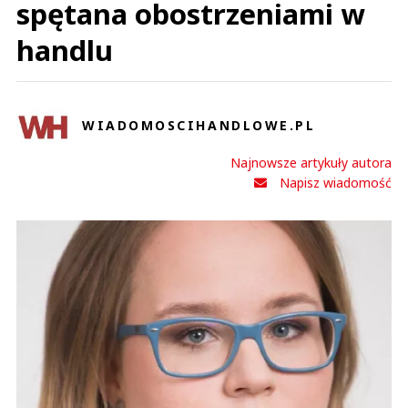
spętana obostrzeniami w
handlu
WIADOMOSCIHANDLOWE.PL
Najnowsze artykuły autora
Napisz wiadomość