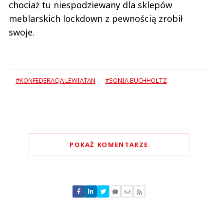
chociaż tu niespodziewany dla sklepów
meblarskich lockdown z pewnością zrobił
swoje.
#KONFEDERACJA LEWIATAN
#SONIA BUCHHOLTZ
POKAŻ KOMENTARZE
Komentarze (
0
)
Nie znaleziono komentarzy
Zostaw swoje komentarze
Imię (Wymagane)