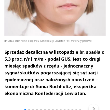
dr Sonia Buchholtz, ekspertka Konfederacji Lewiatan (fot. materiały prasowe)
Sprzedaż detaliczna w listopadzie br. spadła o
5,3 proc. r/r i m/m - podał GUS. Jest to drugi
miesiąc spadków z rzędu - jednoznaczny
sygnał skutków pogarszającej się sytuacji
epidemicznej oraz nałożonych obostrzeń –
komentuje dr Sonia Buchholtz, ekspertka
ekonomiczna Konfederacji Lewiatan.
Andrzej i Marta Sterniccy
Marta i 
▶