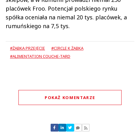
placówek Froo. Potencjał polskiego rynku
spółka oceniała na niemal 20 tys. placówek, a
rumuńskiego na 7,5 tys.
#ŻABKA PRZEJĘCIE
#CIRCLE K ŻABKA
#ALIMENTATION COUCHE-TARD
POKAŻ KOMENTARZE
Komentarze (
0
)
Nie znaleziono komentarzy
Zostaw swoje komentarze
Imię (Wymagane)