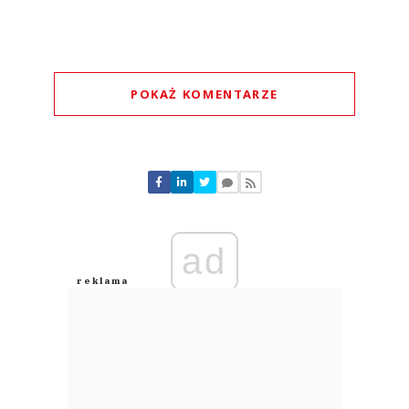
POKAŻ KOMENTARZE
Komentarze (
0
)
Nie znaleziono komentarzy
Zostaw swoje komentarze
Imię (Wymagane)
ad
Anuluj
Prześlij komentarz