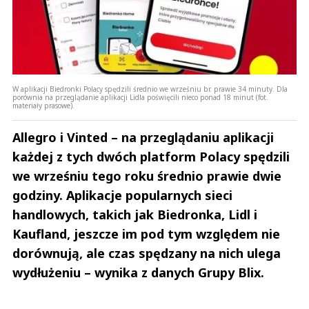
W aplikacji Biedronki Polacy spędzili średnio we wrześniu br. prawie 34 minuty. Dla
porównia na przeglądanie aplikacji Lidla poświęcili nieco ponad 18 minut (fot.
materiały prasowe).
Allegro i Vinted – na przeglądaniu aplikacji
każdej z tych dwóch platform Polacy spędzili
we wrześniu tego roku średnio prawie dwie
godziny. Aplikacje popularnych sieci
handlowych, takich jak Biedronka, Lidl i
Kaufland, jeszcze im pod tym względem nie
dorównują, ale czas spędzany na nich ulega
wydłużeniu – wynika z danych Grupy Blix.
Andrzej i Marta Sterniccy
Marta i 