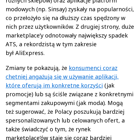
różnych sklepów) oraz aplikacje platform
modowych (np. Sinsay) zyskały na popularności,
co przełożyło się na dłuższy czas spędzony w
nich przez użytkowników. Z drugiej strony, duże
marketplace‘y odnotowały największy spadek
ATS, a rekordzistą w tym zakresie
był AliExpress.
Zmiany te pokazują, że
konsumenci coraz
chętniej angażują się w używanie aplikacji,
które oferują im konkretne korzyści
(jak
promocje) lub są ściśle związane z konkretnymi
segmentami zakupowymi (jak moda). Mogą
też sugerować, że Polacy poszukują bardziej
spersonalizowanych lub celowanych ofert, a
także świadczyć o tym, że rynek
marketplace‘ów staje się coraz bardziej