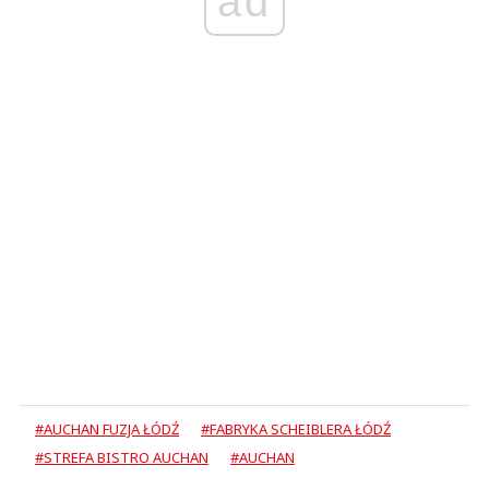
ad
#AUCHAN FUZJA ŁÓDŹ
#FABRYKA SCHEIBLERA ŁÓDŹ
#STREFA BISTRO AUCHAN
#AUCHAN