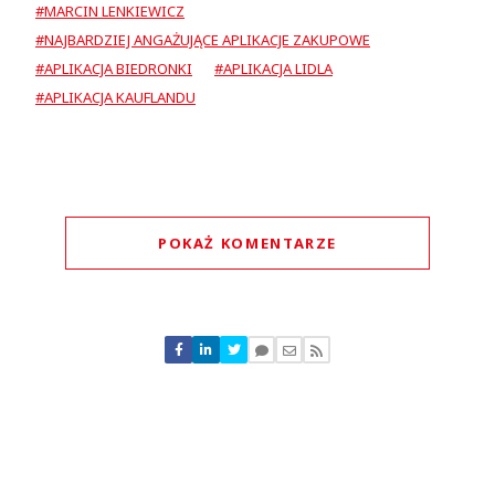
#MARCIN LENKIEWICZ
#NAJBARDZIEJ ANGAŻUJĄCE APLIKACJE ZAKUPOWE
#APLIKACJA BIEDRONKI
#APLIKACJA LIDLA
#APLIKACJA KAUFLANDU
POKAŻ KOMENTARZE
Komentarze (
0
)
Nie znaleziono komentarzy
Zostaw swoje komentarze
Imię (Wymagane)
Anuluj