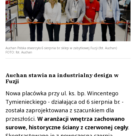
Auchan Polska otworzyło 6 sierpnia br. sklep w zabytkowej Fuzji (fot. Auchan)
FOTO:
fot. Auchan
Auchan stawia na industrialny design w
Fuzji
Nowa placówka przy ul. ks. bp. Wincentego
Tymienieckiego - działająca od 6 sierpnia br. -
została zaprojektowana z szacunkiem dla
przeszłości.
W aranżacji wnętrza zachowano
surowe, historyczne ściany z czerwonej cegły
.
Skontrastowano je z nowoczesną czernią,