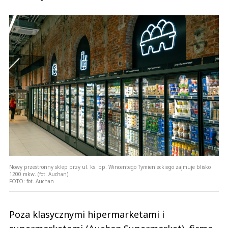
Nowy przestronny sklep przy ul. ks. bp. Wincentego Tymienieckiego zajmuje blisko
1200 mkw. (fot. Auchan)
FOTO:
fot. Auchan
Poza klasycznymi hipermarketami i