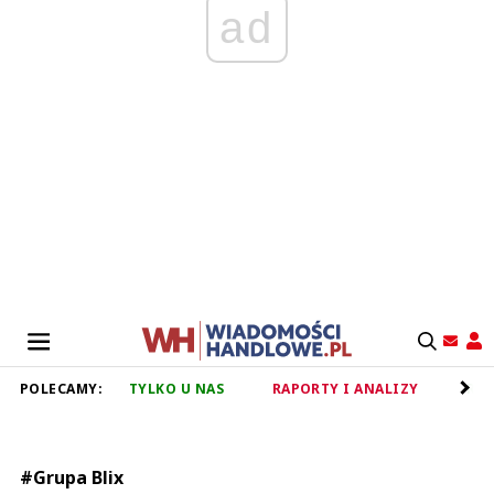
ad
POLECAMY:
TYLKO U NAS
RAPORTY I ANALIZY
RET
#Grupa Blix