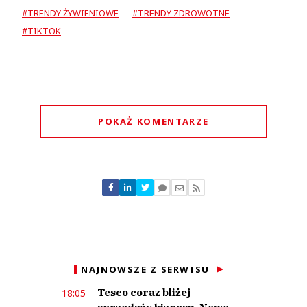
#TRENDY ŻYWIENIOWE
#TRENDY ZDROWOTNE
#TIKTOK
POKAŻ KOMENTARZE
Komentarze (
0
)
Nie znaleziono komentarzy
Zostaw swoje komentarze
Imię (Wymagane)
Anuluj
NAJNOWSZE Z SERWISU
Prześlij komentarz
Tesco coraz bliżej
18:05