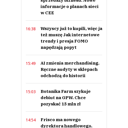
sprzedaży biznesu. Nowe
informacje o planach sieci
w CEE
Wszyscy już to kupili, więc ja
16:38
też muszę Jak internetowe
trendy i presja FOMO
napędzają popyt
AI zmienia merchandising.
15:49
Ręczne audyty w sklepach
odchodzą do historii
Botanika Farm szykuje
15:03
debiut na GPW. Chce
pozyskać 15 mln zł
Frisco ma nowego
14:54
dyrektora handlowego.