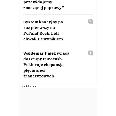
przewidujemy
znaczącej poprawy”
System kaucyjny po
3
raz pierwszy na
Pol‘and‘Rock. Lidl
chwali się wynikiem
Waldemar Pajek wraca
2
do Grupy Eurocash.
Pokieruje ekspansją
pięciu sieci
franczyzowych