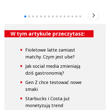
Andrzej i Marta Sterniccy
Marta i 
▶
W tym artykule przeczytasz:
Fioletowe latte zamiast
matchy. Czym jest ube?
Jak social media zmieniają
dziś gastronomię?
Gen Z chce testować nowe
smaki
Starbucks i Costa już
monetyzują trend