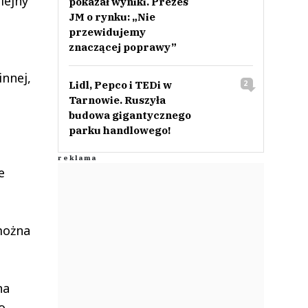
lejny
pokazał wyniki. Prezes
JM o rynku: „Nie
przewidujemy
znaczącej poprawy”
nnej,
Lidl, Pepco i TEDi w
2
Tarnowie. Ruszyła
budowa gigantycznego
parku handlowego!
e
 można
na
o