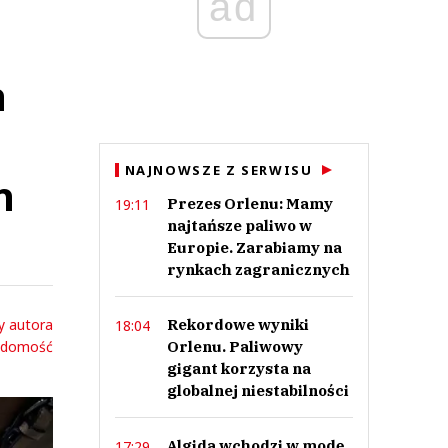
ad
h
NAJNOWSZE Z SERWISU
h
Prezes Orlenu: Mamy
19:11
najtańsze paliwo w
Europie. Zarabiamy na
rynkach zagranicznych
y autora
Rekordowe wyniki
18:04
adomość
Orlenu. Paliwowy
gigant korzysta na
globalnej niestabilności
Algida wchodzi w modę.
17:29