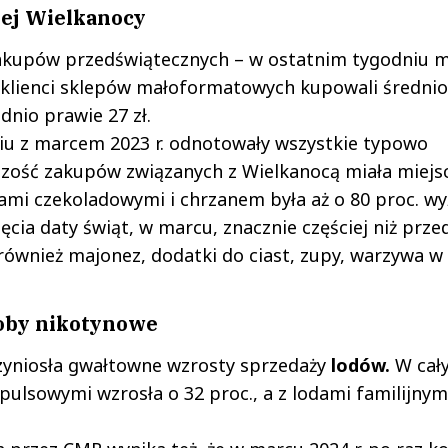
nej Wielkanocy
 zakupów przedświątecznych – w ostatnim tygodniu m
 klienci sklepów małoformatowych kupowali średnio
dnio prawie 27 zł.
u z marcem 2023 r. odnotowały wszystkie typowo
kszość zakupów związanych z Wielkanocą miała miejs
kami czekoladowymi i chrzanem była aż o 80 proc. wy
cia daty świąt, w marcu, znacznie częściej niż prze
również majonez, dodatki do ciast, zupy, warzywa w
oby nikotynowe
zyniosła gwałtowne wzrosty sprzedaży
lodów.
W cał
ulsowymi wzrosła o 32 proc., a z lodami familijnym