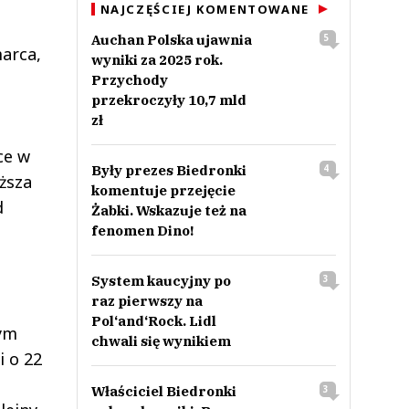
NAJCZĘŚCIEJ KOMENTOWANE
Auchan Polska ujawnia
5
arca,
wyniki za 2025 rok.
Przychody
przekroczyły 10,7 mld
zł
ce w
Były prezes Biedronki
4
ższa
komentuje przejęcie
d
Żabki. Wskazuje też na
fenomen Dino!
System kaucyjny po
3
raz pierwszy na
Pol‘and‘Rock. Lidl
ym
chwali się wynikiem
i o 22
Właściciel Biedronki
3