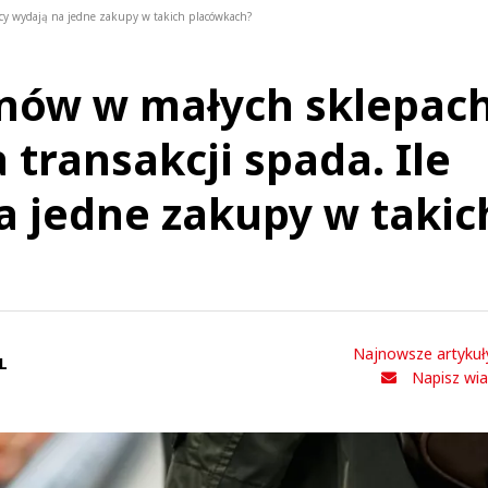
lacy wydają na jedne zakupy w takich placówkach?
nów w małych sklepac
a transakcji spada. Ile
a jedne zakupy w takic
Najnowsze artykuł
L
Napisz wi