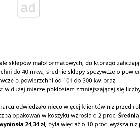
ad
nale sklepów małoformatowych, do którego zaliczają
zchni do 40 mkw.; średnie sklepy spożywcze o powie
ywcze o powierzchni od 101 do 300 kw. oraz
st w dużej mierze pokłosiem zmniejszającej się liczb
marcu odwiedzało nieco więcej klientów niż przed ro
liczba opakowań w koszyku wzrosła o 2 proc.
Średnia
wyniosła 24,34 zł
, była więc aż o 10 proc. wyższa niż