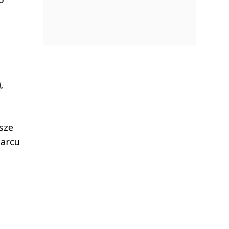
,
sze
marcu