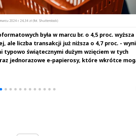
arcu 2024 r. 24,34 zł (fot. Shutterstock)
formatowych była w marcu br. o 4,5 proc. wyższa 
 ale liczba transakcji już niższa o 4,7 proc. - wyn
mi typowo świątecznymi dużym wzięciem w tych
 oraz jednorazowe e-papierosy, które wkrótce mog
drzej
Michał Stężalski
FineDiningWe
▶
▶