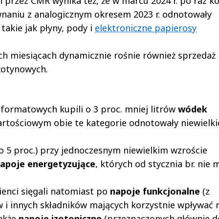
przez CMR wynika też, że w marcu 2024 r. po raz ko
wnaniu z analogicznym okresem 2023 r. odnotowały
, takie jak płyny, pody i
elektroniczne papierosy
h miesiącach dynamicznie rośnie również sprzedaż i
ikotynowych.
oformatowych kupili o 3 proc. mniej litrów
wódek
wartościowym obie te kategorie odnotowały niewielki
oło 5 proc.) przy jednoczesnym niewielkim wzroście
apoje energetyzujące
, których od stycznia br. nie
lienci sięgali natomiast po
napoje funkcjonalne
(z
i innych składników mających korzystnie wpływać 
także
napoje izotoniczne
(przeznaczonych głównie d