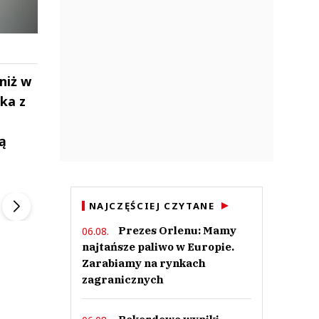
niż w
ika z
ą
ek
Szefem być Sezon 2
Marcin Przybysz
▶
▶
NAJCZĘŚCIEJ CZYTANE
Prezes Orlenu: Mamy
06.08.
najtańsze paliwo w Europie.
Zarabiamy na rynkach
zagranicznych