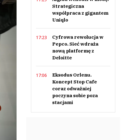
Strategiczna
współpraca z gigantem
Uniqlo
Cyfrowa rewolucja w
17:23
Pepco. Sieć wdraża
nową platformę z
Deloitte
Eksodus Orlenu.
17:06
Koncept Stop Cafe
coraz odważniej
poczyna sobie poza
stacjami