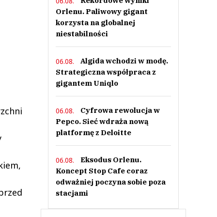
Rekordowe wyniki
06.08.
Orlenu. Paliwowy gigant
korzysta na globalnej
niestabilności
Algida wchodzi w modę.
06.08.
Strategiczna współpraca z
gigantem Uniqlo
rzchni
Cyfrowa rewolucja w
06.08.
Pepco. Sieć wdraża nową
platformę z Deloitte
y
Eksodus Orlenu.
06.08.
kiem,
Koncept Stop Cafe coraz
odważniej poczyna sobie poza
 przed
stacjami