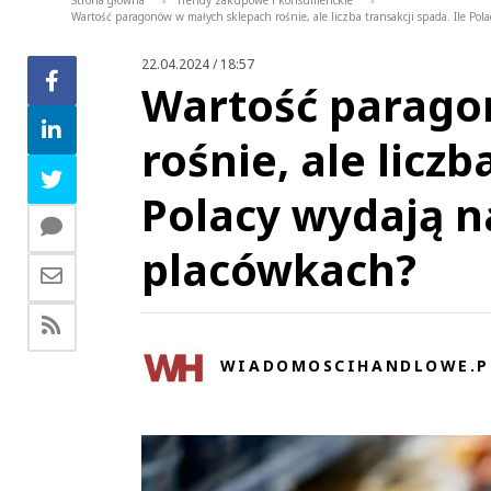
Strona główna
Trendy zakupowe i konsumenckie
>
>
Wartość paragonów w małych sklepach rośnie, ale liczba transakcji spada. Ile Po
22.04.2024 / 18:57
Wartość parago
rośnie, ale liczb
Polacy wydają n
placówkach?
WIADOMOSCIHANDLOWE.P