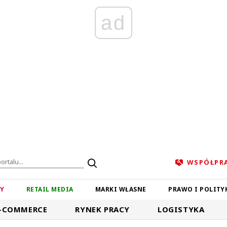
ad
WSPÓŁPR
ZY
RETAIL MEDIA
MARKI WŁASNE
PRAWO I POLITY
-COMMERCE
RYNEK PRACY
LOGISTYKA