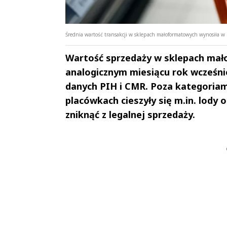
Średnia wartość transakcji w sklepach małoformatowych wynosiła w m
Wartość sprzedaży w sklepach mało
analogicznym miesiącu rok wcześniej,
danych PIH i CMR. Poza kategoria
placówkach cieszyły się m.in. lody
zniknąć z legalnej sprzedaży.
Andrzej i Marta
Marta i An
Sterniccy
Sterniccy
▶
▶