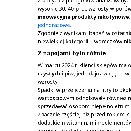
Z danych z paragonów analizowanych 
wysokie 30, 40-proc wzrosty w poró
innowacyjne produkty nikotynowe
jednorazowe
.
Zgodnie z wynikami badań w ostatnic
niewielkiej kategorii – woreczków n
Z napojami było różnie
W marcu 2024 r. klienci sklepów mał
czystych i piw
, jednak już w ujęciu 
wzrosty.
Spadki w przeliczeniu na litry (o ok
wartościowym odnotowały również
n
sprzedawać osobom niepełnoletnim.
Znacznie częściej niż przed rokiem k
dodatkiem witamin, mikroelementów 
zdrowie, wygląd i samopoczucie), a 