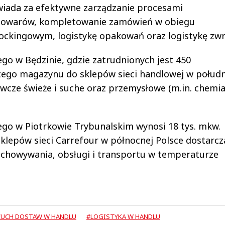
iada za efektywne zarządzanie procesami
towarów, kompletowanie zamówień w obiegu
ockingowym, logistykę opakowań oraz logistykę zw
o w Będzinie, gdzie zatrudnionych jest 450
 tego magazynu do sklepów sieci handlowej w połud
ywcze świeże i suche oraz przemysłowe (m.in. chemi
go w Piotrkowie Trybunalskim wynosi 18 tys. mkw.
sklepów sieci Carrefour w północnej Polsce dostarcz
chowywania, obsługi i transportu w temperaturze
UCH DOSTAW W HANDLU
#LOGISTYKA W HANDLU