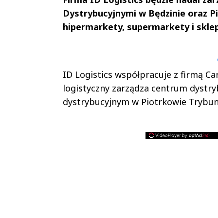
Dystrybucyjnymi w Będzinie oraz P
hipermarkety, supermarkety i skle
Andrzej i Marta
Marta i An
Sterniccy
Sterniccy
▶
▶
ID Logistics współpracuje z firmą Ca
logistyczny zarządza centrum dystry
dystrybucyjnym w Piotrkowie Trybun