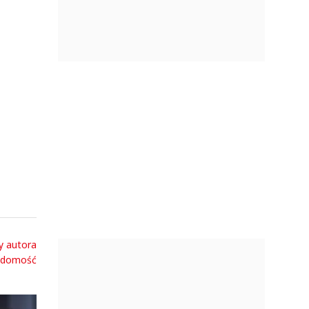
y autora
adomość