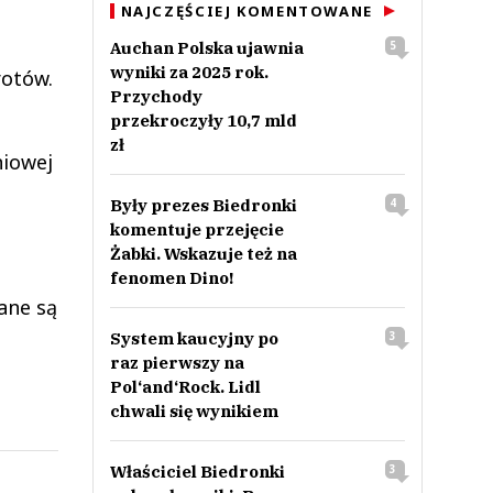
NAJCZĘŚCIEJ KOMENTOWANE
Auchan Polska ujawnia
5
wyniki za 2025 rok.
rotów.
Przychody
przekroczyły 10,7 mld
zł
niowej
a
Były prezes Biedronki
4
komentuje przejęcie
Żabki. Wskazuje też na
fenomen Dino!
ane są
System kaucyjny po
3
raz pierwszy na
Pol‘and‘Rock. Lidl
chwali się wynikiem
Właściciel Biedronki
3