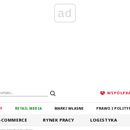
ad
WSPÓŁPR
ZY
RETAIL MEDIA
MARKI WŁASNE
PRAWO I POLITY
-COMMERCE
RYNEK PRACY
LOGISTYKA