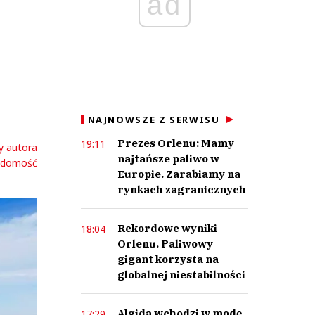
ad
NAJNOWSZE Z SERWISU
Prezes Orlenu: Mamy
19:11
y autora
najtańsze paliwo w
adomość
Europie. Zarabiamy na
rynkach zagranicznych
Rekordowe wyniki
18:04
Orlenu. Paliwowy
gigant korzysta na
globalnej niestabilności
Algida wchodzi w modę.
17:29