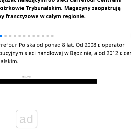
iotrkowie Trybunalskim. Magazyny zaopatrują
py franczyzowe w całym regionie.
drzej
Michał Stężalski
FineDiningWe
▶
▶
rrefour Polska od ponad 8 lat. Od 2008 r. operator
bucyjnym sieci handlowej w Będzinie, a od 2012 r. c
alskim.
REKLAMA
ad