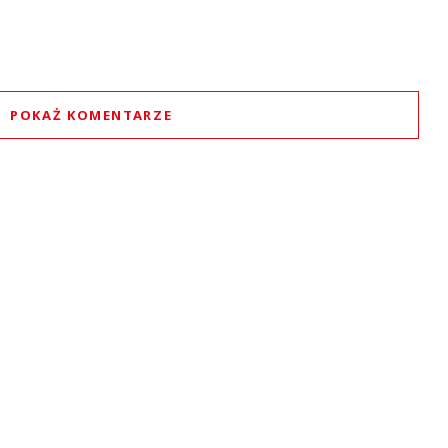
POKAŻ KOMENTARZE
Komentarze (
0
)
Nie znaleziono komentarzy
staw swoje komentarze
Imię (Wymagane)
Anuluj
Prześlij komentarz