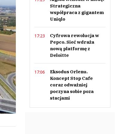
Strategiczna
współpraca z gigantem
Uniqlo
Cyfrowa rewolucja w
17:23
Pepco. Sieć wdraża
nową platformę z
Deloitte
Eksodus Orlenu.
17:06
Koncept Stop Cafe
coraz odważniej
poczyna sobie poza
stacjami