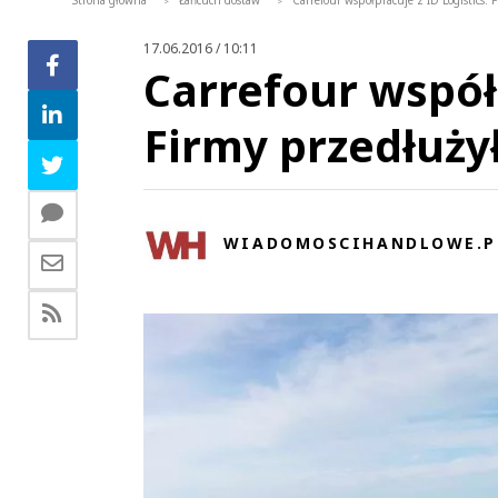
Strona główna
Łańcuch dostaw
Carrefour współpracuje z ID Logistics.
>
>
17.06.2016 / 10:11
Carrefour współp
Firmy przedłuż
WIADOMOSCIHANDLOWE.P