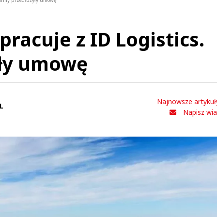
 Firmy przedłużyły umowę
racuje z ID Logistics.
yły umowę
Najnowsze artykuł
L
Napisz wi