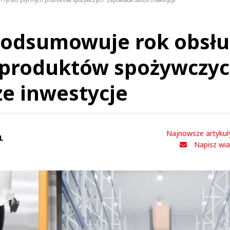
ugi rynku płynnych produktów spożywczych. Zapowiada dalsze inwestycje
 podsumowuje rok obsłu
 produktów spożywczyc
e inwestycje
Najnowsze artykuł
L
Napisz wi