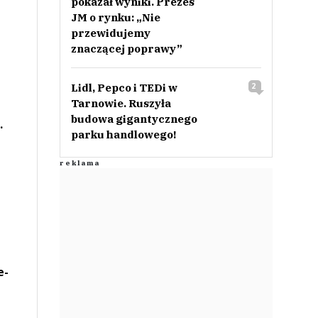
pokazał wyniki. Prezes
JM o rynku: „Nie
przewidujemy
znaczącej poprawy”
Lidl, Pepco i TEDi w
2
Tarnowie. Ruszyła
budowa gigantycznego
.
parku handlowego!
e-