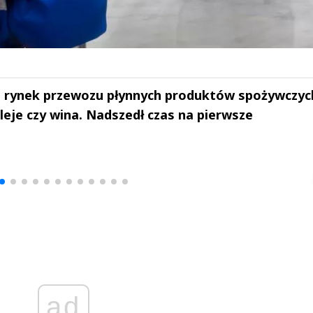
a rynek przewozu płynnych produktów spożywczych
oleje czy wina. Nadszedł czas na pierwsze
drzej
Michał Stężalski
FineDiningWe
▶
▶
ad