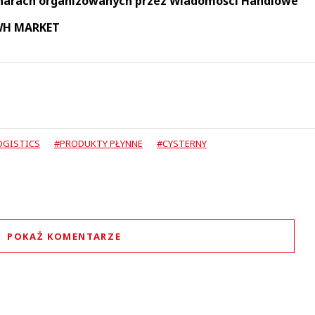
narach organizowanych przez Wiadomości Handlowe
 WH MARKET
OGISTICS
#PRODUKTY PŁYNNE
#CYSTERNY
POKAŻ KOMENTARZE
Komentarze (
0
)
Nie znaleziono komentarzy