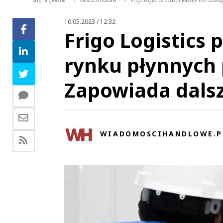
Strona główna
Łańcuch dostaw
Frigo Logistics podsumowuje rok obsł
>
>
10.05.2023 / 12:32
Frigo Logistics
rynku płynnych
Zapowiada dalsz
WIADOMOSCIHANDLOWE.P