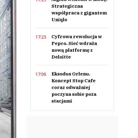
Strategiczna
współpraca z gigantem
Uniqlo
Cyfrowa rewolucja w
17:23
Pepco. Sieć wdraża
nową platformę z
Deloitte
Eksodus Orlenu.
17:06
Koncept Stop Cafe
coraz odważniej
poczyna sobie poza
stacjami