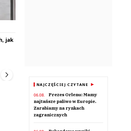
, jak
ek
Szefem być Sezon 2
Marcin Przybysz
▶
▶
NAJCZĘŚCIEJ CZYTANE
Prezes Orlenu: Mamy
06.08.
najtańsze paliwo w Europie.
Zarabiamy na rynkach
zagranicznych