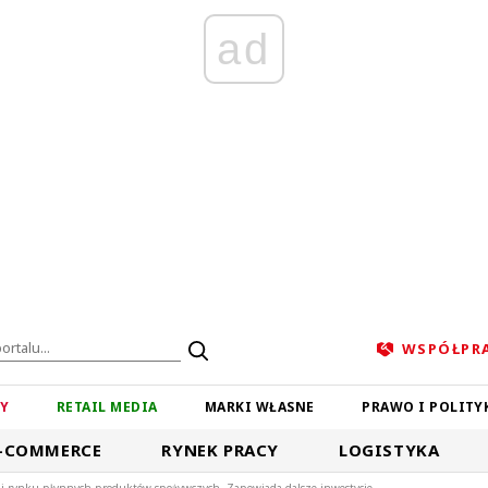
ad
WSPÓŁPR
ZY
RETAIL MEDIA
MARKI WŁASNE
PRAWO I POLITY
-COMMERCE
RYNEK PRACY
LOGISTYKA