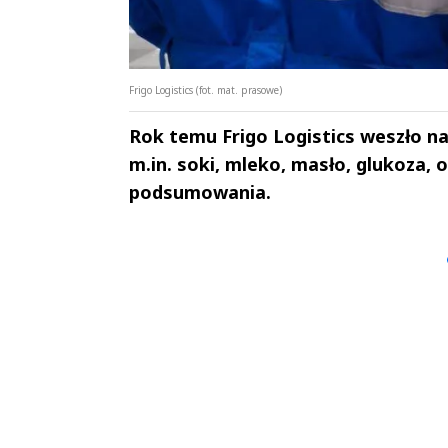
Frigo Logistics (fot. mat. prasowe)
Rok temu Frigo Logistics weszło n
m.in. soki, mleko, masło, glukoza, 
podsumowania.
Andrzej i Marta
Marta i An
Sterniccy
Sterniccy
▶
▶