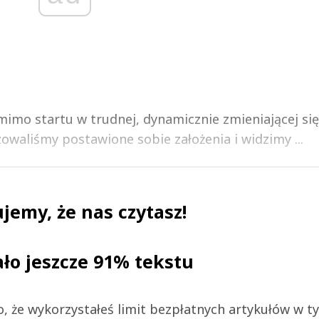
mimo startu w trudnej, dynamicznie zmieniającej się
izowaliśmy postawione sobie założenia i widzimy ...
jemy, że nas czytasz!
ało jeszcze 91% tekstu
 to, że wykorzystałeś limit bezpłatnych artykułów w t