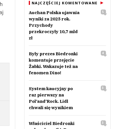
NAJCZĘŚCIEJ KOMENTOWANE
ch
aj
Auchan Polska ujawnia
5
wyniki za 2025 rok.
Przychody
przekroczyły 10,7 mld
zł
Były prezes Biedronki
4
komentuje przejęcie
Żabki. Wskazuje też na
fenomen Dino!
System kaucyjny po
3
raz pierwszy na
Pol‘and‘Rock. Lidl
chwali się wynikiem
Właściciel Biedronki
3