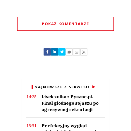
POKAŻ KOMENTARZE
Komentarze (
0
)
Nie znaleziono komentarzy
Zostaw swoje komentarze
Imię (Wymagane)
Anuluj
NAJNOWSZE Z SERWISU
Prześlij komentarz
Lisek znika z Pyszne.pl.
14:28
Finał głośnego sojuszu po
agresywnej rekrutacji
Perfekcyjny wygląd
13:31