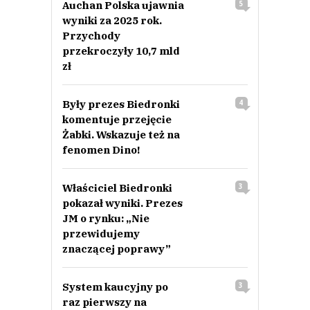
Auchan Polska ujawnia
5
wyniki za 2025 rok.
Przychody
przekroczyły 10,7 mld
zł
Były prezes Biedronki
4
komentuje przejęcie
Żabki. Wskazuje też na
fenomen Dino!
Właściciel Biedronki
3
pokazał wyniki. Prezes
JM o rynku: „Nie
przewidujemy
znaczącej poprawy”
System kaucyjny po
3
raz pierwszy na