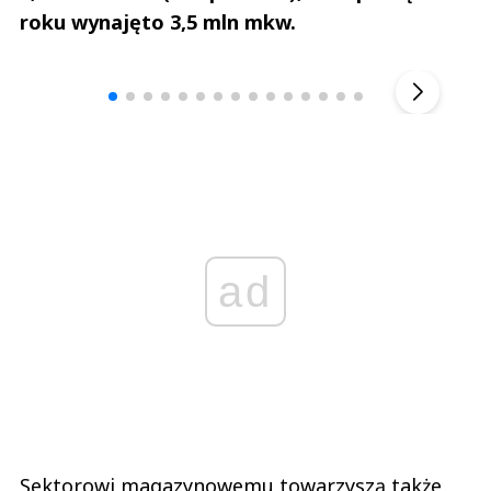
roku wynajęto 3,5 mln mkw.
Andrzej i Marta Sterniccy
Marta i 
▶
ad
Sektorowi magazynowemu towarzyszą także