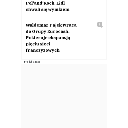
Pol‘and‘Rock. Lidl
chwali się wynikiem
Waldemar Pajek wraca
2
do Grupy Eurocash.
Pokieruje ekspansją
pięciu sieci
franczyzowych