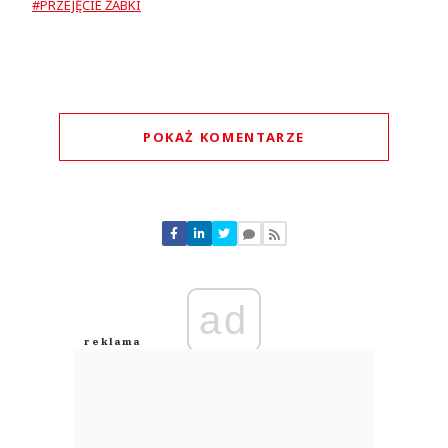
#PRZEJĘCIE ŻABKI
POKAŻ KOMENTARZE
Komentarze (
0
)
Nie znaleziono komentarzy
Zostaw swoje komentarze
Imię (Wymagane)
ad
Anuluj
Prześlij komentarz