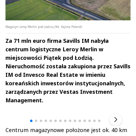
Magazyn Leroy Merlin pod Łodzią (fot. Kajima Poland)
Za 71 mln euro firma Savills IM nabyła
centrum logistyczne Leroy Merlin w
miejscowości Piątek pod Łodzią.
Nieruchomość została zakupiona przez Savills
IM od Invesco Real Estate w imieniu
koreańskich inwestorów instytucjonalnych,
zarządzanych przez Vestas Investment
Management.
Andrzej i Marta Sterniccy
Marta i 
▶
Centrum magazynowe położone jest ok. 40 km