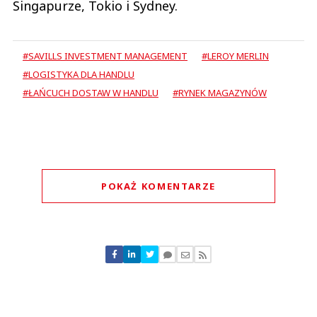
Singapurze, Tokio i Sydney.
#SAVILLS INVESTMENT MANAGEMENT
#LEROY MERLIN
#LOGISTYKA DLA HANDLU
#ŁAŃCUCH DOSTAW W HANDLU
#RYNEK MAGAZYNÓW
POKAŻ KOMENTARZE
Komentarze (
0
)
Nie znaleziono komentarzy
Zostaw swoje komentarze
Imię (Wymagane)