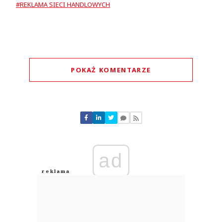
#REKLAMA SIECI HANDLOWYCH
POKAŻ KOMENTARZE
Komentarze (
0
)
Nie znaleziono komentarzy
Zostaw swoje komentarze
Imię (Wymagane)
ad
Anuluj
Prześlij komentarz