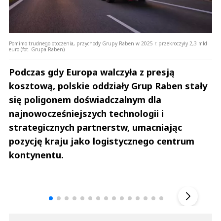
Pomimo trudnego otoczenia, przychody Grupy Raben w 2025 r. przekroczyły 2,3 mld
euro (fot. Grupa Raben)
Podczas gdy Europa walczyła z presją
kosztową, polskie oddziały Grup Raben stały
się poligonem doświadczalnym dla
najnowocześniejszych technologii i
strategicznych partnerstw, umacniając
pozycję kraju jako logistycznego centrum
kontynentu.
Andrzej i Marta Sterniccy
Marta i 
▶