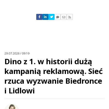
Komentarze (
0
)
Nie znaleziono komentarzy
Zostaw swoje komentarze
Imię (Wymagane)
Anuluj
Prześlij komentarz
29.07.2026 / 09:19
Dino z 1. w historii dużą
kampanią reklamową. Sieć
rzuca wyzwanie Biedronce
i Lidlowi