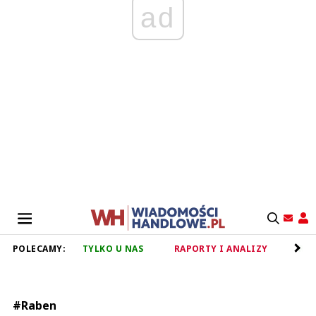
ad
POLECAMY:
TYLKO U NAS
RAPORTY I ANALIZY
RET
#Raben