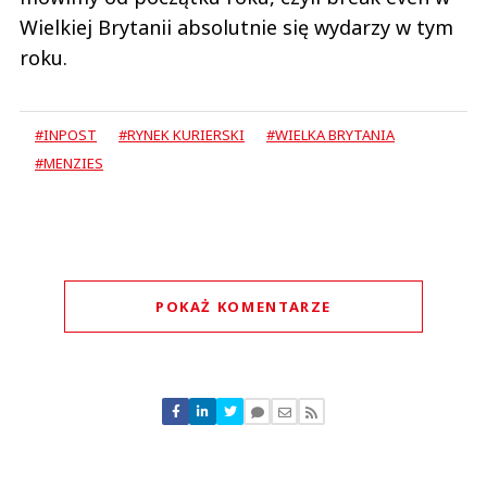
Wielkiej Brytanii absolutnie się wydarzy w tym
roku.
#INPOST
#RYNEK KURIERSKI
#WIELKA BRYTANIA
#MENZIES
POKAŻ KOMENTARZE
Komentarze (
0
)
Nie znaleziono komentarzy
Zostaw swoje komentarze
Imię (Wymagane)