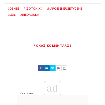
#OSHEE
#IZOTONIKI
#NAPOJE ENERGETYCZNE
#LIDL
#BIEDRONKA
POKAŻ KOMENTARZE
Komentarze (
0
)
Nie znaleziono komentarzy
Zostaw swoje komentarze
Imię (Wymagane)
ad
Anuluj
Prześlij komentarz