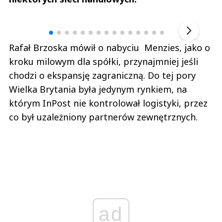
Andrzej i Marta Sterniccy
Marta i 
▶
Rafał Brzoska mówił o nabyciu Menzies, jako o
kroku milowym dla spółki, przynajmniej jeśli
chodzi o ekspansję zagraniczną. Do tej pory
Wielka Brytania była jedynym rynkiem, na
którym InPost nie kontrolował logistyki, przez
co był uzależniony partnerów zewnętrznych.
ad