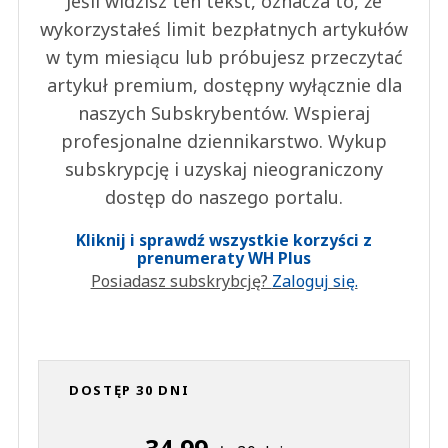
Jeśli widzisz ten tekst, oznacza to, że
wykorzystałeś limit bezpłatnych artykułów
w tym miesiącu lub próbujesz przeczytać
artykuł premium, dostępny wyłącznie dla
naszych Subskrybentów. Wspieraj
profesjonalne dziennikarstwo. Wykup
subskrypcję i uzyskaj nieograniczony
dostęp do naszego portalu.
Kliknij i sprawdź wszystkie korzyści z
prenumeraty WH Plus
Posiadasz subskrybcję?
Zaloguj się.
DOSTĘP 30 DNI
34,99