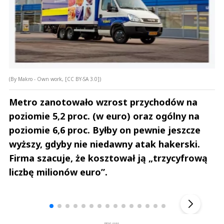
(By Makro - Own work, [CC BY-SA 3.0])
Metro zanotowało wzrost przychodów na
poziomie 5,2 proc. (w euro) oraz ogólny na
poziomie 6,6 proc. Byłby on pewnie jeszcze
wyższy, gdyby nie niedawny atak hakerski.
Firma szacuje, że kosztował ją „trzycyfrową
liczbę milionów euro”.
Andrzej i Marta Sterniccy
Marta i 
▶