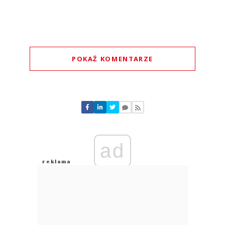
POKAŻ KOMENTARZE
Komentarze (
0
)
Nie znaleziono komentarzy
Zostaw swoje komentarze
Imię (Wymagane)
ad
Anuluj
Prześlij komentarz