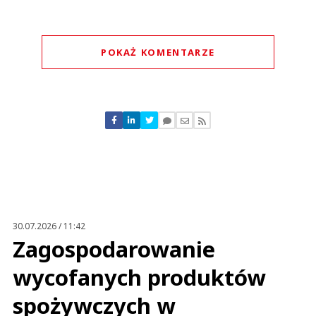
POKAŻ KOMENTARZE
Komentarze (
0
)
Nie znaleziono komentarzy
Zostaw swoje komentarze
Imię (Wymagane)
Anuluj
Prześlij komentarz
30.07.2026 / 11:42
Zagospodarowanie
wycofanych produktów
spożywczych w