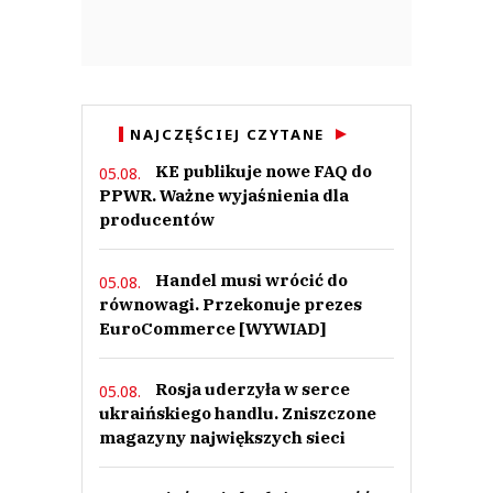
z was przejedzie się po sklepach Odido i zapyta właścicieli z czym jest
problem? Wyjdzie do klienta a będziecie wiedzieli gdzie leży problem.
Czytaj całość
Jido
Odpowiedz
0
NAJCZĘŚCIEJ CZYTANE
0
KE publikuje nowe FAQ do
05.08.
PPWR. Ważne wyjaśnienia dla
producentów
Handel musi wrócić do
05.08.
48
równowagi. Przekonuje prezes
06.12.2022 / 15:07
EuroCommerce [WYWIAD]
This comment was minimized by the moderator on the site
Jestem zdziwiony że ta Firma znalazła się w tym Kraju. Smutne i poniżające!
Rosja uderzyła w serce
05.08.
48
Odpowiedz
ukraińskiego handlu. Zniszczone
magazyny największych sieci
0
0