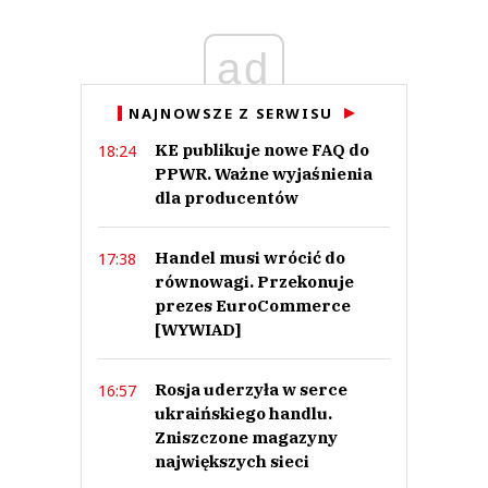
ad
dede
03.04.2023 / 11:22
This comment was minimized by the moderator on the site
NAJNOWSZE Z SERWISU
jeszcze wiecej makr pisanych na kolanie...
KE publikuje nowe FAQ do
18:24
dede
PPWR. Ważne wyjaśnienia
Odpowiedz
dla producentów
0
0
Handel musi wrócić do
17:38
równowagi. Przekonuje
prezes EuroCommerce
[WYWIAD]
Rosja uderzyła w serce
16:57
Paweł stąd
26.01.2023 / 20:47
ukraińskiego handlu.
This comment was minimized by the moderator on the site
Zniszczone magazyny
największych sieci
koniec