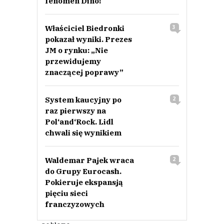
fenomen Dino!
02.12.2022 / 21:39
This comment was minimized by the moderator on the site
Właściciel Biedronki
3
To koniec Makro?
pokazał wyniki. Prezes
Tt
Odpowiedz
JM o rynku: „Nie
przewidujemy
0
znaczącej poprawy”
0
System kaucyjny po
2
Nie znaleziono komentarzy
Zostaw swoje komentarze
raz pierwszy na
Imię (Wymagane)
Pol‘and‘Rock. Lidl
chwali się wynikiem
Anuluj
Waldemar Pajek wraca
2
do Grupy Eurocash.
Prześlij komentarz
Pokieruje ekspansją
pięciu sieci
franczyzowych