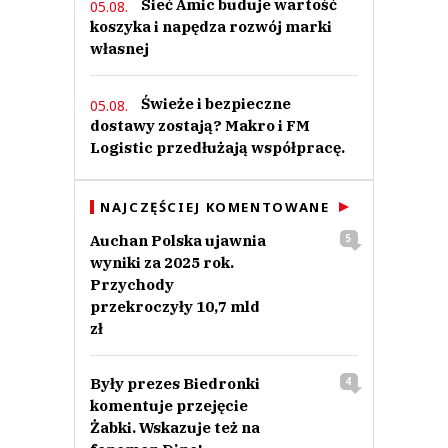
Sieć Amic buduje wartość
05.08.
koszyka i napędza rozwój marki
własnej
Świeże i bezpieczne
05.08.
Robert
dostawy zostają? Makro i FM
03.12.2022 / 14:18
Logistic przedłużają współpracę.
This comment was minimized by the moderator on the site
Jak sobie radzi? A no nie radzi. Całkowite odcięcie od komunikacji i
systemów. Obecnie najbardziej zaawansowanym urządzeniem w firmie,
NAJCZĘŚCIEJ KOMENTOWANE
które działa jest kalkulator.
Robert
Auchan Polska ujawnia
5
Odpowiedz
wyniki za 2025 rok.
0
Przychody
przekroczyły 10,7 mld
0
zł
Były prezes Biedronki
4
komentuje przejęcie
Żabki. Wskazuje też na
Tt