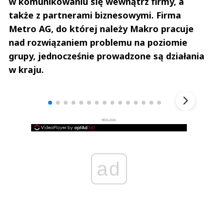
w komunikowaniu się wewnątrz firmy, a
także z partnerami biznesowymi. Firma
Metro AG, do której należy Makro pracuje
nad rozwiązaniem problemu na poziomie
grupy, jednocześnie prowadzone są działania
w kraju.
Andrzej i Marta Sterniccy
Marta i 
▶
REKLAMA
ad