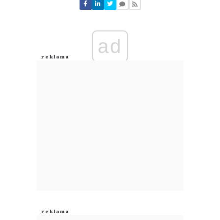
ad
Lol
03.08.2026 / 18:36
This comment was minimized by the moderator on the site
Po co?
Lol
Odpowiedz
0
0
Nie znaleziono komentarzy
Zostaw swoje komentarze
Imię (Wymagane)
Anuluj
Prześlij komentarz