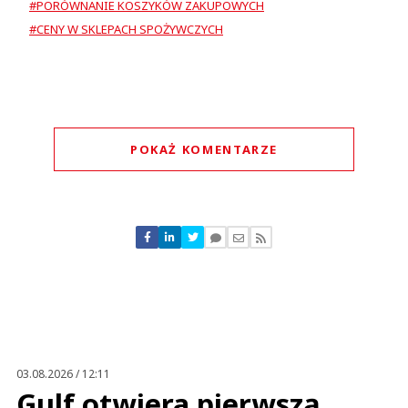
#PORÓWNANIE KOSZYKÓW ZAKUPOWYCH
#CENY W SKLEPACH SPOŻYWCZYCH
POKAŻ KOMENTARZE
Komentarze (
1
)
insider
07.08.2023 / 16:17
This comment was minimized by the moderator on the site
03.08.2026 / 12:11
Bardzo desperacki ruch ze strony Biedronki ... i poniżej pasa. Daleki od
Gulf otwiera pierwszą
uczciwej konkurencji. Tendencyjnie dobrane produkty.