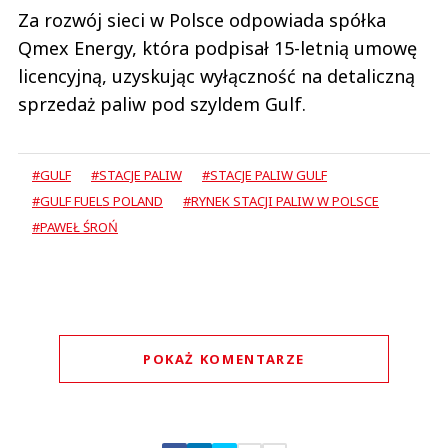
Za rozwój sieci w Polsce odpowiada spółka
Qmex Energy, która podpisał 15-letnią umowę
licencyjną, uzyskując wyłączność na detaliczną
sprzedaż paliw pod szyldem Gulf.
#GULF
#STACJE PALIW
#STACJE PALIW GULF
#GULF FUELS POLAND
#RYNEK STACJI PALIW W POLSCE
#PAWEŁ ŚROŃ
POKAŻ KOMENTARZE
Komentarze (
1
)