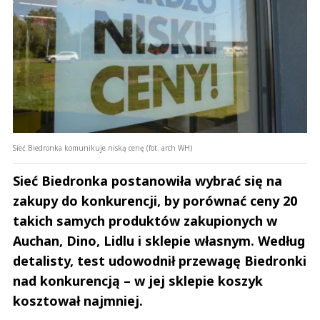
Sieć Biedronka komunikuje niską cenę (fot. arch WH)
Sieć Biedronka postanowiła wybrać się na
zakupy do konkurencji, by porównać ceny 20
takich samych produktów zakupionych w
Auchan, Dino, Lidlu i sklepie własnym. Według
detalisty, test udowodnił przewagę Biedronki
nad konkurencją – w jej sklepie koszyk
kosztował najmniej.
Andrzej i Marta Sterniccy
Marta i 