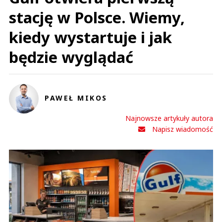
insider
stację w Polsce. Wiemy,
Odpowiedz
39
kiedy wystartuje i jak
1
będzie wyglądać
Nie znaleziono komentarzy
Zostaw swoje komentarze
Imię (Wymagane)
PAWEŁ MIKOS
Anuluj
Najnowsze artykuły autora
Napisz wiadomość
Prześlij komentarz