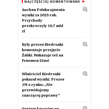
NAJCZĘŚCIEJ KOMENTOWANE
Auchan Polska ujawnia
5
wyniki za 2025 rok.
Przychody
przekroczyły 10,7 mld
zł
Były prezes Biedronki
4
komentuje przejęcie
Żabki. Wskazuje też na
fenomen Dino!
Właściciel Biedronki
3
pokazał wyniki. Prezes
JM o rynku: „Nie
przewidujemy
znaczącej poprawy”
System kaucyjny po
3