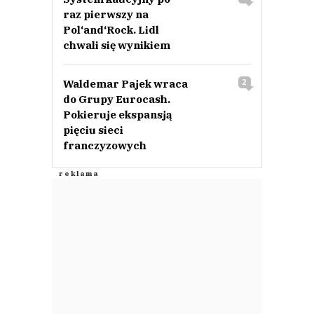
raz pierwszy na
Pol‘and‘Rock. Lidl
chwali się wynikiem
Waldemar Pajek wraca
2
do Grupy Eurocash.
Pokieruje ekspansją
pięciu sieci
franczyzowych