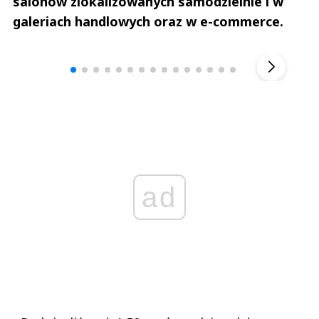
salonów zlokalizowanych samodzielnie i w
galeriach handlowych oraz w e-commerce.
Andrzej i Marta Sterniccy
Marta i 
▶
ad