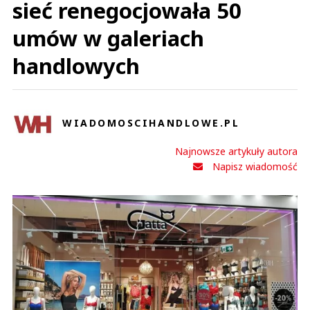
sieć renegocjowała 50
umów w galeriach
handlowych
WIADOMOSCIHANDLOWE.PL
Najnowsze artykuły autora
Napisz wiadomość