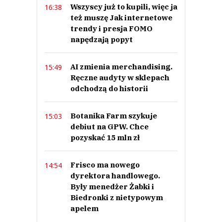
Wszyscy już to kupili, więc ja
16:38
też muszę Jak internetowe
trendy i presja FOMO
napędzają popyt
AI zmienia merchandising.
15:49
Ręczne audyty w sklepach
odchodzą do historii
Botanika Farm szykuje
15:03
debiut na GPW. Chce
pozyskać 15 mln zł
Frisco ma nowego
14:54
dyrektora handlowego.
Były menedżer Żabki i
Biedronki z nietypowym
apelem