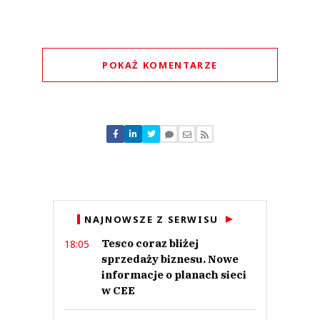
POKAŻ KOMENTARZE
Komentarze (
0
)
Nie znaleziono komentarzy
Zostaw swoje komentarze
Imię (Wymagane)
Anuluj
NAJNOWSZE Z SERWISU
Prześlij komentarz
Tesco coraz bliżej
18:05
sprzedaży biznesu. Nowe
informacje o planach sieci
w CEE