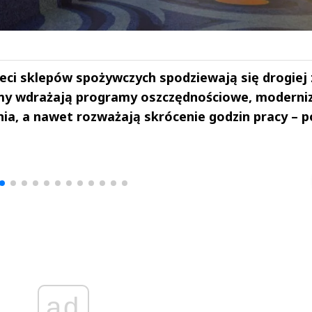
ieci sklepów spożywczych spodziewają się drogiej 
rmy wdrażają programy oszczędnościowe, moderni
nia, a nawet rozważają skrócenie godzin pracy – 
drzej
Michał Stężalski
FineDiningWe
▶
▶
ad