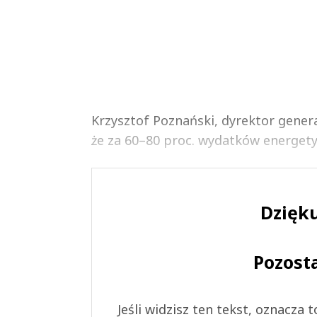
Krzysztof Poznański, dyrektor gener
że za 60–80 proc. wydatków energet
Dzięku
Pozost
Jeśli widzisz ten tekst, oznacza