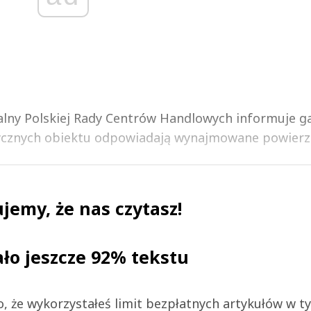
alny Polskiej Rady Centrów Handlowych informuje g
ycznych obiektu odpowiadają wynajmowane powierz.
jemy, że nas czytasz!
ało jeszcze 92% tekstu
 to, że wykorzystałeś limit bezpłatnych artykułów w t