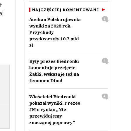
ch
NAJCZĘŚCIEJ KOMENTOWANE
aj
Auchan Polska ujawnia
5
wyniki za 2025 rok.
Przychody
przekroczyły 10,7 mld
zł
Były prezes Biedronki
4
komentuje przejęcie
Żabki. Wskazuje też na
fenomen Dino!
Właściciel Biedronki
3
pokazał wyniki. Prezes
JM o rynku: „Nie
przewidujemy
znaczącej poprawy”