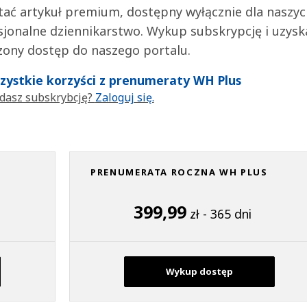
tać artykuł premium, dostępny wyłącznie dla naszy
jonalne dziennikarstwo. Wykup subskrypcję i uzysk
zony dostęp do naszego portalu.
wszystkie korzyści z prenumeraty WH Plus
dasz subskrybcję?
Zaloguj się.
PRENUMERATA ROCZNA WH PLUS
399,99
zł - 365 dni
Wykup dostęp