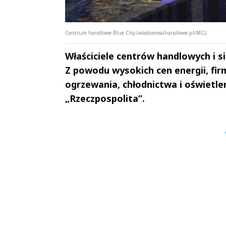
Centrum handlowe Blue City (wiadomoscihandlowe.pl/MG)
Właściciele centrów handlowych i s
Z powodu wysokich cen energii, fi
ogrzewania, chłodnictwa i oświetle
„Rzeczpospolita”.
Andrzej i Marta
Marta i An
Sterniccy
Sterniccy
▶
▶