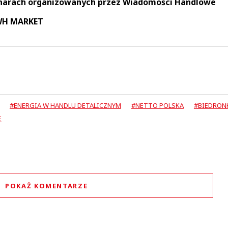
narach organizowanych przez Wiadomości Handlowe
 WH MARKET
#ENERGIA W HANDLU DETALICZNYM
#NETTO POLSKA
#BIEDRON
E
POKAŻ KOMENTARZE
Komentarze (
1
)