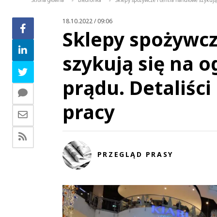
Strona główna
Biedronka
Sklepy spożywcze i centra handlowe szykują 
>
>
18.10.2022 / 09:06
Sklepy spożywcz
szykują się na o
prądu. Detaliści
pracy
PRZEGLĄD PRASY