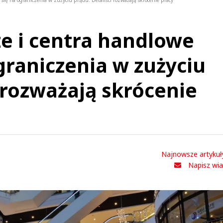
się na ograniczenia w zużyciu prądu. Detaliści rozważają skrócenie pracy
e i centra handlowe
graniczenia w zużyciu
 rozważają skrócenie
Najnowsze artykuł
Napisz wi