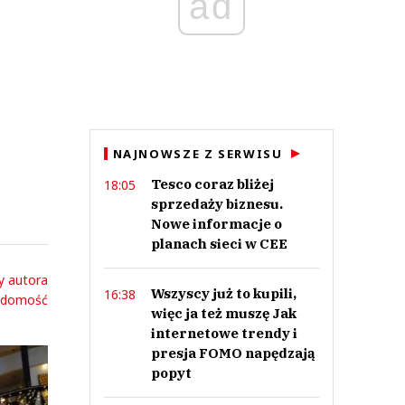
ad
NAJNOWSZE Z SERWISU
Tesco coraz bliżej
18:05
sprzedaży biznesu.
Nowe informacje o
planach sieci w CEE
y autora
Wszyscy już to kupili,
16:38
adomość
więc ja też muszę Jak
internetowe trendy i
presja FOMO napędzają
popyt