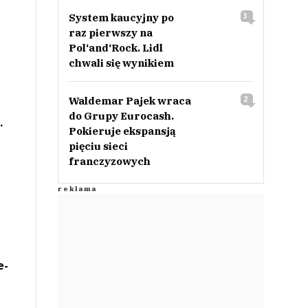
System kaucyjny po
3
raz pierwszy na
Pol‘and‘Rock. Lidl
chwali się wynikiem
Waldemar Pajek wraca
2
do Grupy Eurocash.
.
Pokieruje ekspansją
pięciu sieci
franczyzowych
e-