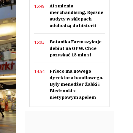
AI zmienia
15:49
merchandising. Ręczne
audyty w sklepach
odchodzą do historii
Botanika Farm szykuje
15:03
debiut na GPW. Chce
pozyskać 15 mln zł
Frisco ma nowego
14:54
dyrektora handlowego.
Były menedżer Żabki i
Biedronki z
nietypowym apelem