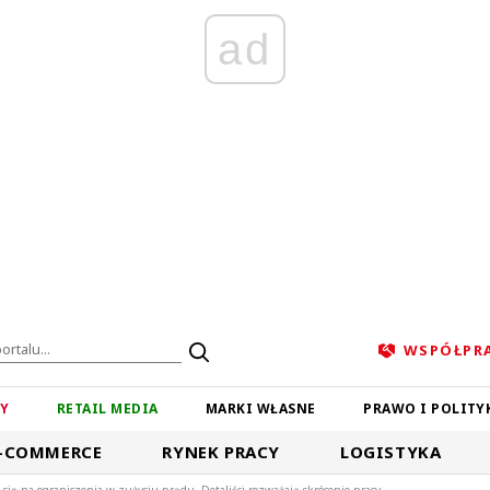
ad
WSPÓŁPR
ZY
RETAIL MEDIA
MARKI WŁASNE
PRAWO I POLITY
-COMMERCE
RYNEK PRACY
LOGISTYKA