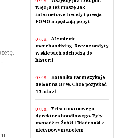
Wszyscy już to kupili,
07.08.
więc ja też muszę Jak
internetowe trendy i presja
FOMO napędzają popyt
AI zmienia
07.08.
merchandising. Ręczne audyty
azetę,
w sklepach odchodzą do
historii
..
Botanika Farm szykuje
07.08.
debiut na GPW. Chce pozyskać
15 mln zł
Frisco ma nowego
07.08.
dyrektora handlowego. Były
menedżer Żabki i Biedronki z
nietypowym apelem
ym