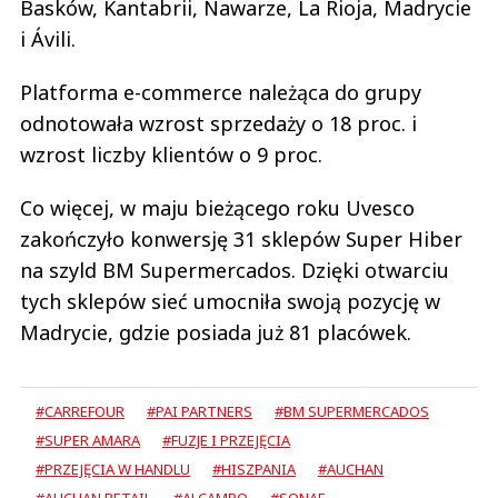
Basków, Kantabrii, Nawarze, La Rioja, Madrycie
i Ávili.
Platforma e-commerce należąca do grupy
odnotowała wzrost sprzedaży o 18 proc. i
wzrost liczby klientów o 9 proc.
Co więcej, w maju bieżącego roku Uvesco
zakończyło konwersję 31 sklepów Super Hiber
na szyld BM Supermercados. Dzięki otwarciu
tych sklepów sieć umocniła swoją pozycję w
Madrycie, gdzie posiada już 81 placówek.
#CARREFOUR
#PAI PARTNERS
#BM SUPERMERCADOS
#SUPER AMARA
#FUZJE I PRZEJĘCIA
#PRZEJĘCIA W HANDLU
#HISZPANIA
#AUCHAN