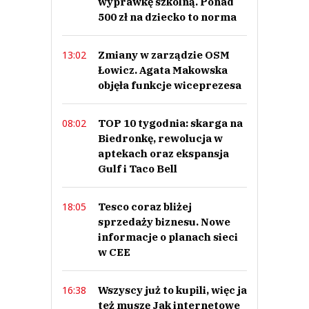
wyprawkę szkolną. Ponad
500 zł na dziecko to norma
Zmiany w zarządzie OSM
13:02
Łowicz. Agata Makowska
objęła funkcje wiceprezesa
TOP 10 tygodnia: skarga na
08:02
Biedronkę, rewolucja w
aptekach oraz ekspansja
Gulf i Taco Bell
Tesco coraz bliżej
18:05
sprzedaży biznesu. Nowe
informacje o planach sieci
w CEE
Wszyscy już to kupili, więc ja
16:38
też muszę Jak internetowe