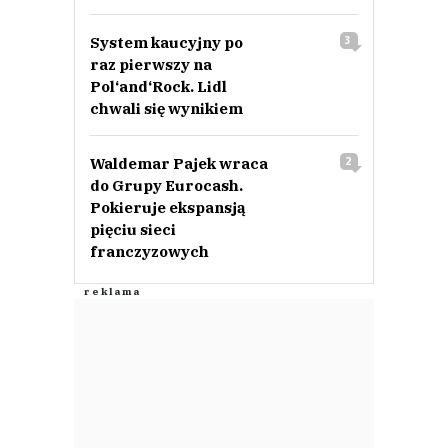
System kaucyjny po
3
raz pierwszy na
Pol‘and‘Rock. Lidl
chwali się wynikiem
Waldemar Pajek wraca
2
do Grupy Eurocash.
Pokieruje ekspansją
pięciu sieci
franczyzowych