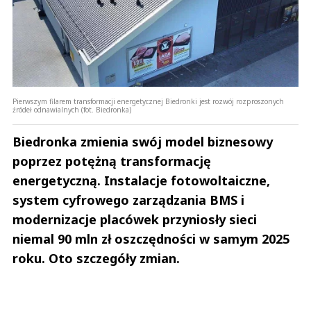
Pierwszym filarem transformacji energetycznej Biedronki jest rozwój rozproszonych
źródeł odnawialnych (fot. Biedronka)
Biedronka zmienia swój model biznesowy
poprzez potężną transformację
energetyczną. Instalacje fotowoltaiczne,
system cyfrowego zarządzania BMS i
modernizacje placówek przyniosły sieci
niemal 90 mln zł oszczędności w samym 2025
roku. Oto szczegóły zmian.