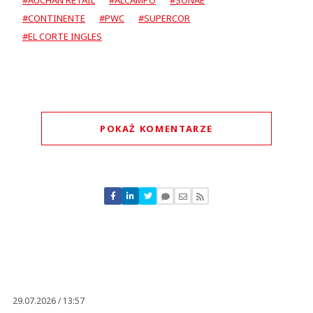
#AUCHAN RETAIL
#ALCAMPO
#SONAE
#CONTINENTE
#PWC
#SUPERCOR
#EL CORTE INGLES
POKAŻ KOMENTARZE
Komentarze (
0
)
Nie znaleziono komentarzy
Zostaw swoje komentarze
Imię (Wymagane)
Anuluj
Prześlij komentarz
29.07.2026 / 13:57