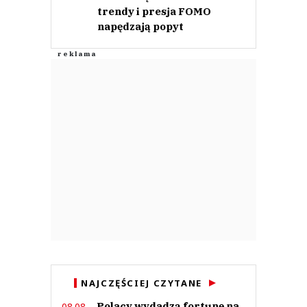
trendy i presja FOMO
napędzają popyt
NAJCZĘŚCIEJ CZYTANE
Polacy wydadzą fortunę na
08.08.