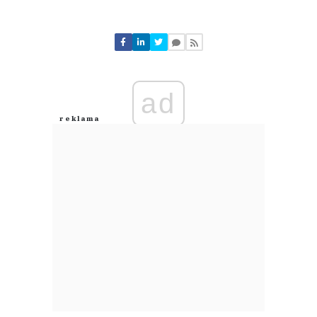
Komentarze (
0
)
Nie znaleziono komentarzy
Zostaw swoje komentarze
Imię (Wymagane)
ad
Anuluj
Prześlij komentarz