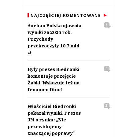
NAJCZĘŚCIEJ KOMENTOWANE
Auchan Polska ujawnia
5
wyniki za 2025 rok.
Przychody
przekroczyły 10,7 mld
zł
Były prezes Biedronki
4
komentuje przejęcie
Żabki. Wskazuje też na
fenomen Dino!
Właściciel Biedronki
3
pokazał wyniki. Prezes
JM o rynku: „Nie
przewidujemy
znaczącej poprawy”