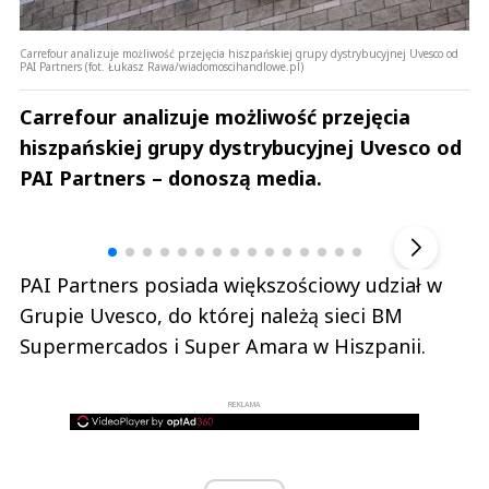
Carrefour analizuje możliwość przejęcia hiszpańskiej grupy dystrybucyjnej Uvesco od
PAI Partners (fot. Łukasz Rawa/wiadomoscihandlowe.pl)
Carrefour analizuje możliwość przejęcia
hiszpańskiej grupy dystrybucyjnej Uvesco od
PAI Partners – donoszą media.
Andrzej i Marta Sterniccy
Marta i 
▶
PAI Partners posiada większościowy udział w
Grupie Uvesco, do której należą sieci BM
Supermercados i Super Amara w Hiszpanii.
REKLAMA