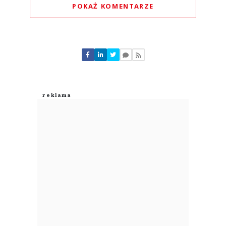
POKAŻ KOMENTARZE
Komentarze (
0
)
Nie znaleziono komentarzy
Zostaw swoje komentarze
Imię (Wymagane)
Anuluj
Prześlij komentarz