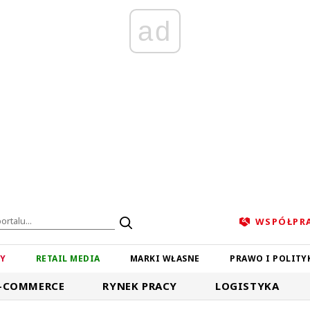
ad
WSPÓŁPR
ZY
RETAIL MEDIA
MARKI WŁASNE
PRAWO I POLITY
-COMMERCE
RYNEK PRACY
LOGISTYKA