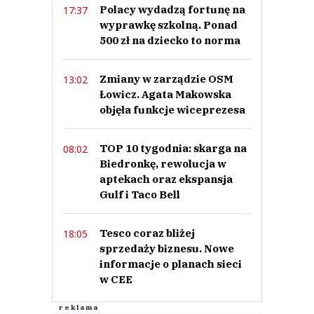
Polacy wydadzą fortunę na
17:37
wyprawkę szkolną. Ponad
500 zł na dziecko to norma
Zmiany w zarządzie OSM
13:02
Łowicz. Agata Makowska
objęła funkcje wiceprezesa
TOP 10 tygodnia: skarga na
08:02
Biedronkę, rewolucja w
aptekach oraz ekspansja
Gulf i Taco Bell
Tesco coraz bliżej
18:05
sprzedaży biznesu. Nowe
informacje o planach sieci
w CEE