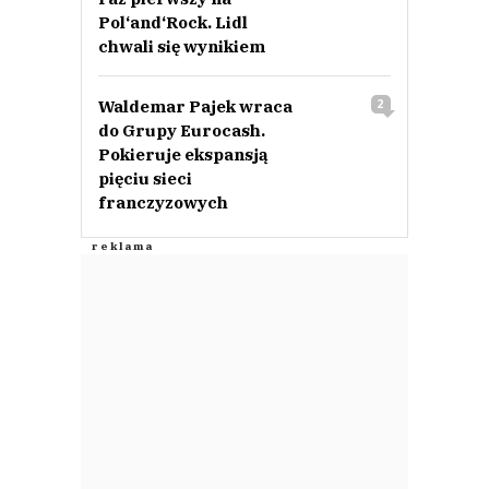
Pol‘and‘Rock. Lidl
chwali się wynikiem
Waldemar Pajek wraca
2
do Grupy Eurocash.
Pokieruje ekspansją
pięciu sieci
franczyzowych