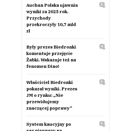
Auchan Polska ujawnia
5
wyniki za 2025 rok.
Przychody
przekroczyły 10,7 mld
zł
Były prezes Biedronki
4
komentuje przejęcie
Żabki. Wskazuje też na
fenomen Dino!
Właściciel Biedronki
3
pokazał wyniki. Prezes
JM o rynku: „Nie
przewidujemy
znaczącej poprawy”
System kaucyjny po
3
raz pierwszy na