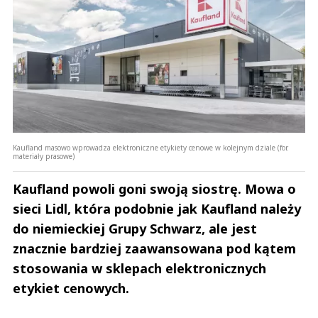
Kaufland masowo wprowadza elektroniczne etykiety cenowe w kolejnym dziale (for.
materiały prasowe)
Kaufland powoli goni swoją siostrę. Mowa o
sieci Lidl, która podobnie jak Kaufland należy
do niemieckiej Grupy Schwarz, ale jest
znacznie bardziej zaawansowana pod kątem
stosowania w sklepach elektronicznych
etykiet cenowych.
Andrzej i Marta Sterniccy
Marta i 