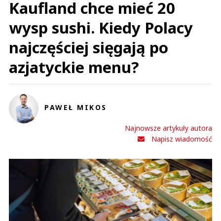
Kaufland chce mieć 20
20398752928PRO
Odpowiedz
wysp sushi. Kiedy Polacy
1
najczęściej sięgają po
1
azjatyckie menu?
Nie znaleziono komentarzy
Zostaw swoje komentarze
Imię (Wymagane)
PAWEŁ MIKOS
Anuluj
Najnowsze artykuły autora
Prześlij komentarz
Napisz wiadomość