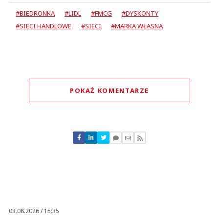
#BIEDRONKA
#LIDL
#FMCG
#DYSKONTY
#SIECI HANDLOWE
#SIECI
#MARKA WŁASNA
POKAŻ KOMENTARZE
Komentarze (
1
)
20398752928PRO
02.11.2020 / 18:40
This comment was minimized by the moderator on the site
03.08.2026 / 15:35
PRO