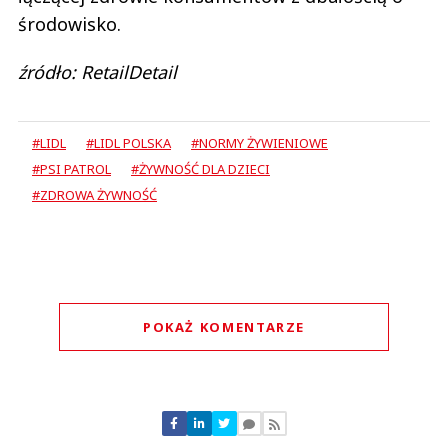
środowisko.
źródło: RetailDetail
#LIDL
#LIDL POLSKA
#NORMY ŻYWIENIOWE
#PSI PATROL
#ŻYWNOŚĆ DLA DZIECI
#ZDROWA ŻYWNOŚĆ
POKAŻ KOMENTARZE
Komentarze (
0
)
Nie znaleziono komentarzy
Zostaw swoje komentarze