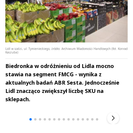
Lidl w Łodzi, ul. Tymienieckiego, źródło: Archiwum Wiadomości Handlowych (fot. Konrad
Kaszuba)
Biedronka w odróżnieniu od Lidla mocno
stawia na segment FMCG - wynika z
aktualnych badań ABR Sesta. Jednocześnie
Lidl znacząco zwiększył liczbę SKU na
sklepach.
Andrzej i Marta Sterniccy
Marta i 
▶