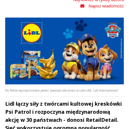
Napisz wiadomość
Psi Patrol wyznacznikiem jakość żywności dla dzieci w Lidlu (fot. Lidl International)
Lidl łączy siły z twórcami kultowej kreskówki
Psi Patrol i rozpoczyna międzynarodową
akcję w 30 państwach - donosi RetailDetail.
Sieć wykorzystuje ogromną popularność