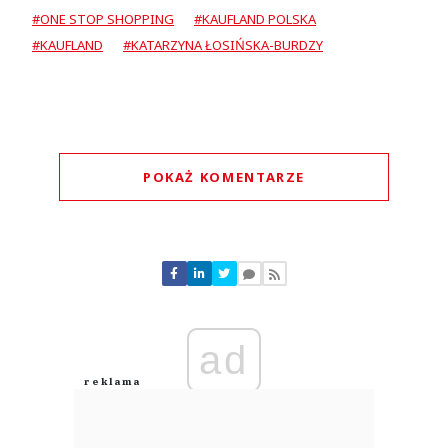
#ONE STOP SHOPPING
#KAUFLAND POLSKA
#KAUFLAND
#KATARZYNA ŁOSIŃSKA-BURDZY
POKAŻ KOMENTARZE
Komentarze (
0
)
Nie znaleziono komentarzy
Zostaw swoje komentarze
Imię (Wymagane)
ad
Anuluj
Prześlij komentarz