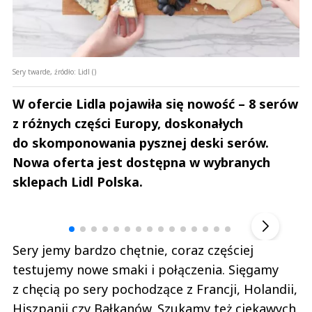
Sery twarde, źródło: Lidl ()
W ofercie Lidla pojawiła się nowość – 8 serów
z różnych części Europy, doskonałych
do skomponowania pysznej deski serów.
Nowa oferta jest dostępna w wybranych
sklepach Lidl Polska.
Andrzej i Marta Sterniccy
Marta i 
▶
Sery jemy bardzo chętnie, coraz częściej
testujemy nowe smaki i połączenia. Sięgamy
z chęcią po sery pochodzące z Francji, Holandii,
Hiszpanii czy Bałkanów. Szukamy też ciekawych