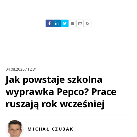
Komentarze (
0
)
Nie znaleziono komentarzy
Zostaw swoje komentarze
Imię (Wymagane)
Anuluj
Prześlij komentarz
04.08.2026 / 12:31
Jak powstaje szkolna
wyprawka Pepco? Prace
ruszają rok wcześniej
MICHAŁ CZUBAK