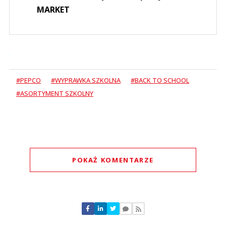
MARKET
#PEPCO
#WYPRAWKA SZKOLNA
#BACK TO SCHOOL
#ASORTYMENT SZKOLNY
POKAŻ KOMENTARZE
Komentarze (
0
)
Nie znaleziono komentarzy
Zostaw swoje komentarze
Imię (Wymagane)