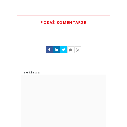
POKAŻ KOMENTARZE
Komentarze (
0
)
Nie znaleziono komentarzy
Zostaw swoje komentarze
Imię (Wymagane)
Anuluj
Prześlij komentarz