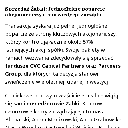
Sprzedaż Żabki: Jednogłośne poparcie
akcjonariuszy i reinwestycje zarządu
Transakcja zyskała już pełne, jednogłośne
poparcie ze strony kluczowych akcjonariuszy,
którzy kontrolują łącznie około 57%
istniejących akcji spółki. Swoje pakiety w
ramach wezwania zdecydowały się sprzedać
fundusze CVC Capital Partners
oraz
Partners
Group
, dla których ta decyzja stanowi
zwieńczenie wieloletniej, udanej inwestycji.
Co ciekawe, z nowym właścicielem silnie wiążą
się sami
menedżerowie Żabki
. Kluczowi
członkowie kadry zarządzającej (Tomasz
Blicharski, Adam Manikowski, Anna Grabowska,
Marta Wrochna-Łastowska i Wojciech Krok) nie