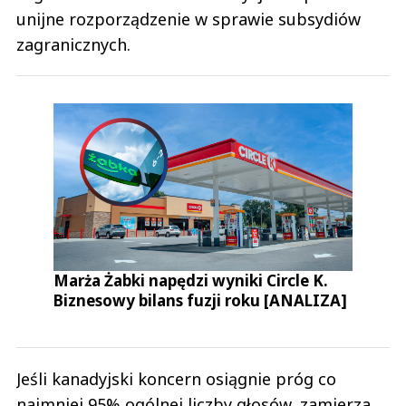
unijne rozporządzenie w sprawie subsydiów
zagranicznych.
Marża Żabki napędzi wyniki Circle K.
Biznesowy bilans fuzji roku [ANALIZA]
Jeśli kanadyjski koncern osiągnie próg co
najmniej 95% ogólnej liczby głosów, zamierza