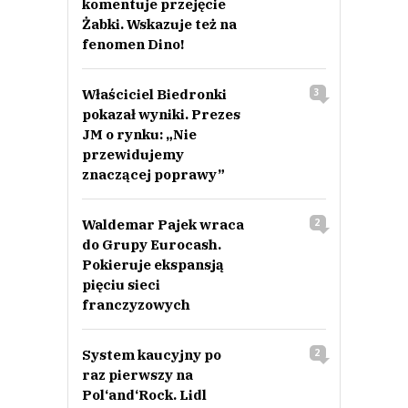
komentuje przejęcie
Żabki. Wskazuje też na
fenomen Dino!
Właściciel Biedronki
3
pokazał wyniki. Prezes
JM o rynku: „Nie
przewidujemy
znaczącej poprawy”
Waldemar Pajek wraca
2
do Grupy Eurocash.
Pokieruje ekspansją
pięciu sieci
franczyzowych
System kaucyjny po
2
raz pierwszy na
Pol‘and‘Rock. Lidl