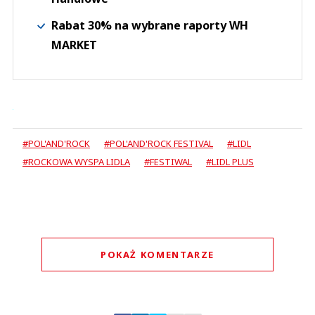
Rabat 30% na wybrane raporty WH
MARKET
#POL'AND'ROCK
#POL'AND'ROCK FESTIVAL
#LIDL
#ROCKOWA WYSPA LIDLA
#FESTIWAL
#LIDL PLUS
POKAŻ KOMENTARZE
Komentarze (
0
)