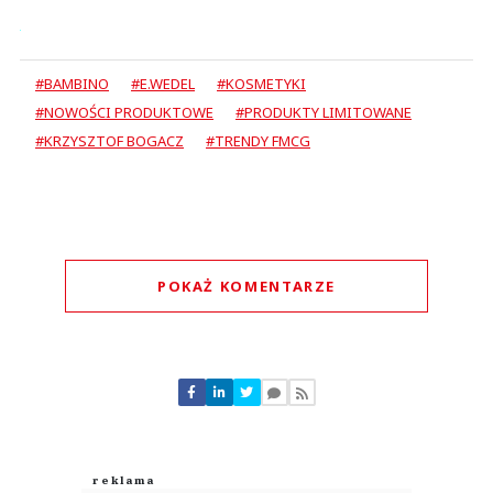
#BAMBINO
#E.WEDEL
#KOSMETYKI
#NOWOŚCI PRODUKTOWE
#PRODUKTY LIMITOWANE
#KRZYSZTOF BOGACZ
#TRENDY FMCG
POKAŻ KOMENTARZE
Komentarze (
0
)
Nie znaleziono komentarzy
Zostaw swoje komentarze
Imię (Wymagane)