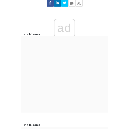
Nie znaleziono komentarzy
Zostaw swoje komentarze
Imię (Wymagane)
ad
Anuluj
Prześlij komentarz