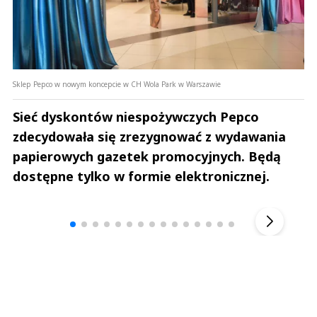
Sklep Pepco w nowym koncepcie w CH Wola Park w Warszawie
Sieć dyskontów niespożywczych Pepco
zdecydowała się zrezygnować z wydawania
papierowych gazetek promocyjnych. Będą
dostępne tylko w formie elektronicznej.
Andrzej i Marta Sterniccy
Marta i 
▶