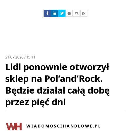
Komentarze (
0
)
Nie znaleziono komentarzy
Zostaw swoje komentarze
Imię (Wymagane)
Anuluj
Prześlij komentarz
31.07.2026 / 15:11
Lidl ponownie otworzył
sklep na Pol‘and‘Rock.
Będzie działał całą dobę
przez pięć dni
WIADOMOSCIHANDLOWE.PL