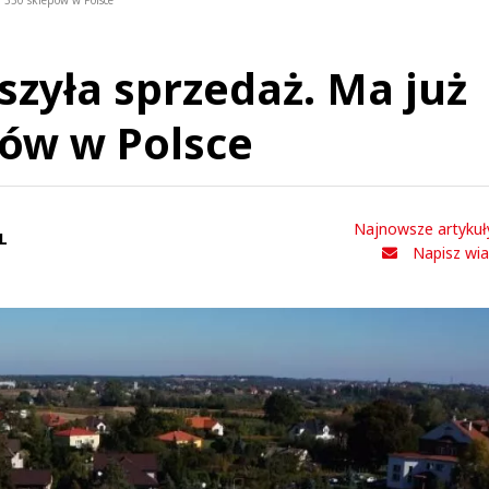
 350 sklepów w Polsce
szyła sprzedaż. Ma już
ów w Polsce
Najnowsze artykuł
L
Napisz wi