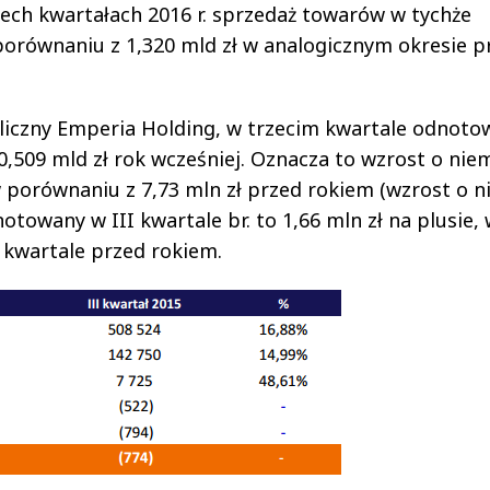
rzech kwartałach 2016 r. sprzedaż towarów w tychże
porównaniu z 1,320 mld zł w analogicznym okresie p
liczny Emperia Holding, w trzecim kwartale odnot
,509 mld zł rok wcześniej. Oznacza to wzrost o nie
w porównaniu z 7,73 mln zł przed rokiem (wzrost o n
otowany w III kwartale br. to 1,66 mln zł na plusie,
m kwartale przed rokiem.