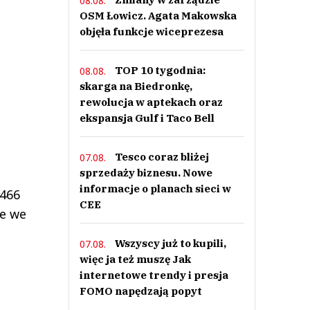
08.08.
OSM Łowicz. Agata Makowska
objęła funkcje wiceprezesa
TOP 10 tygodnia:
08.08.
skarga na Biedronkę,
rewolucja w aptekach oraz
ekspansja Gulf i Taco Bell
Tesco coraz bliżej
07.08.
sprzedaży biznesu. Nowe
informacje o planach sieci w
 466
CEE
je we
Wszyscy już to kupili,
07.08.
więc ja też muszę Jak
internetowe trendy i presja
FOMO napędzają popyt