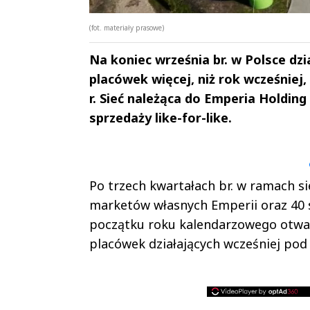
(fot. materiały prasowe)
Na koniec września br. w Polsce dz
placówek więcej, niż rok wcześniej,
r. Sieć należąca do Emperia Holdin
sprzedaży like-for-like.
Andrzej i Marta
Marta i An
Sterniccy
Sterniccy
▶
▶
Po trzech kwartałach br. w ramach s
marketów własnych Emperii oraz 40 
początku roku kalendarzowego otwar
placówek działających wcześniej pod