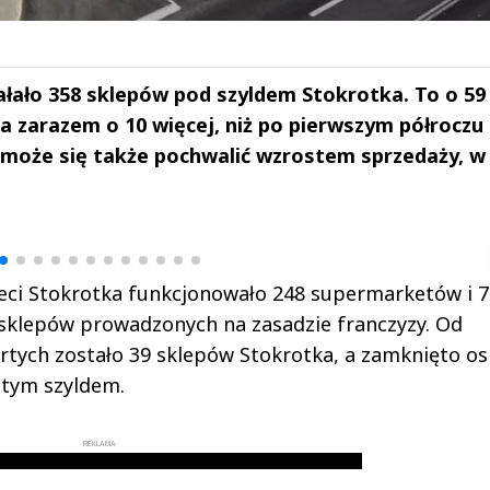
iałało 358 sklepów pod szyldem Stokrotka. To o 59
 a zarazem o 10 więcej, niż po pierwszym półroczu
g może się także pochwalić wzrostem sprzedaży, w
drzej
Michał Stężalski
FineDiningWe
▶
▶
ieci Stokrotka funkcjonowało 248 supermarketów i 7
sklepów prowadzonych na zasadzie franczyzy. Od
tych zostało 39 sklepów Stokrotka, a zamknięto o
 tym szyldem.
REKLAMA