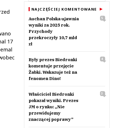
NAJCZĘŚCIEJ KOMENTOWANE
rzed
Auchan Polska ujawnia
5
wyniki za 2025 rok.
Przychody
owano
przekroczyły 10,7 mld
mal 17
zł
iemal
 wobec
Były prezes Biedronki
4
komentuje przejęcie
Żabki. Wskazuje też na
fenomen Dino!
Właściciel Biedronki
3
pokazał wyniki. Prezes
JM o rynku: „Nie
przewidujemy
znaczącej poprawy”