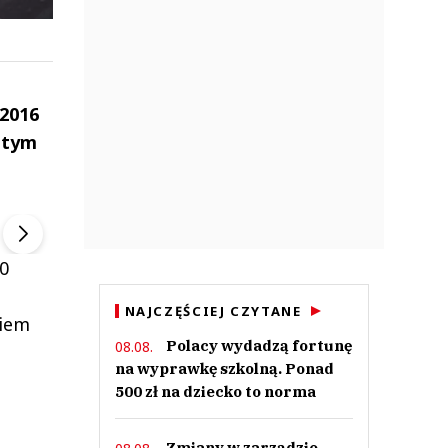
 2016
 tym
ek
Szefem być Sezon 2
Marcin Przybysz
▶
▶
0
NAJCZĘŚCIEJ CZYTANE
siem
Polacy wydadzą fortunę
08.08.
na wyprawkę szkolną. Ponad
500 zł na dziecko to norma
Zmiany w zarządzie