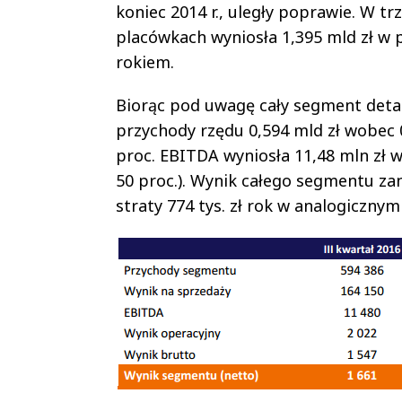
koniec 2014 r., uległy poprawie. W t
placówkach wyniosła 1,395 mld zł w 
rokiem.
Biorąc pod uwagę cały segment deta
przychody rzędu 0,594 mld zł wobec 0
proc. EBITDA wyniosła 11,48 mln zł 
50 proc.). Wynik całego segmentu zan
straty 774 tys. zł rok w analogiczny