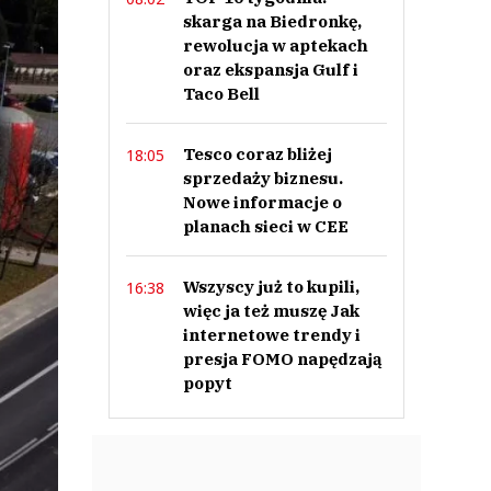
skarga na Biedronkę,
rewolucja w aptekach
oraz ekspansja Gulf i
Taco Bell
Tesco coraz bliżej
18:05
sprzedaży biznesu.
Nowe informacje o
planach sieci w CEE
Wszyscy już to kupili,
16:38
więc ja też muszę Jak
internetowe trendy i
presja FOMO napędzają
popyt