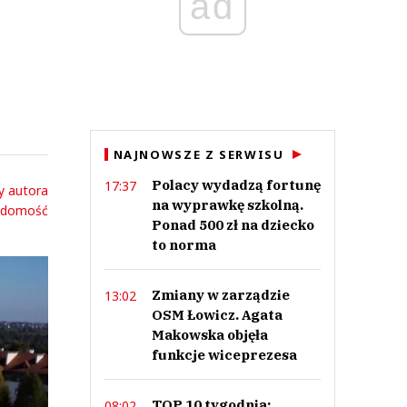
ad
NAJNOWSZE Z SERWISU
Polacy wydadzą fortunę
17:37
y autora
na wyprawkę szkolną.
adomość
Ponad 500 zł na dziecko
to norma
Zmiany w zarządzie
13:02
OSM Łowicz. Agata
Makowska objęła
funkcje wiceprezesa
TOP 10 tygodnia:
08:02