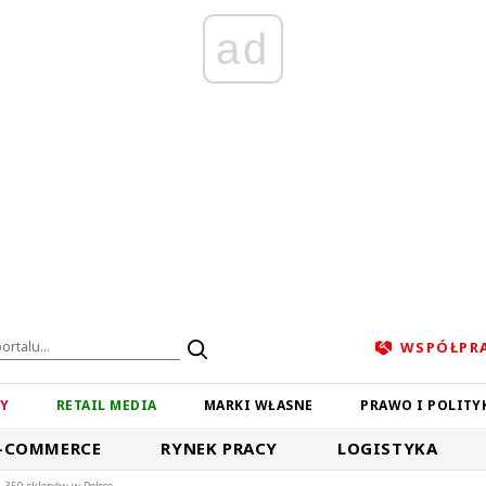
ad
WSPÓŁPR
ZY
RETAIL MEDIA
MARKI WŁASNE
PRAWO I POLITY
-COMMERCE
RYNEK PRACY
LOGISTYKA