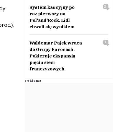
System kaucyjny po
3
dy
raz pierwszy na
Pol‘and‘Rock. Lidl
roc.).
chwali się wynikiem
Waldemar Pajek wraca
2
do Grupy Eurocash.
Pokieruje ekspansją
pięciu sieci
franczyzowych