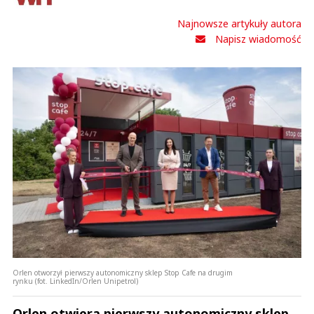
Najnowsze artykuły autora
Napisz wiadomość
Orlen otworzył pierwszy autonomiczny sklep Stop Cafe na drugim
rynku (fot. LinkedIn/Orlen Unipetrol)
Orlen otwiera pierwszy autonomiczny sklep