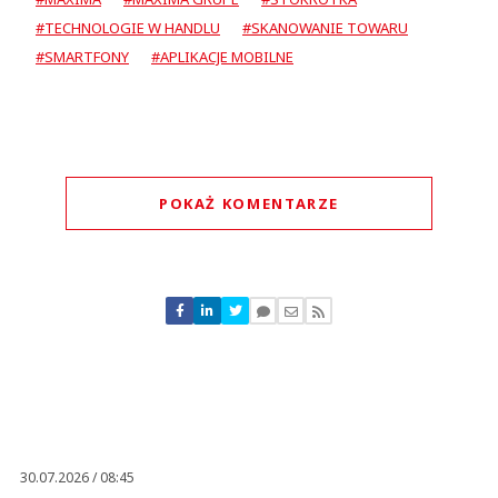
#TECHNOLOGIE W HANDLU
#SKANOWANIE TOWARU
#SMARTFONY
#APLIKACJE MOBILNE
POKAŻ KOMENTARZE
Komentarze (
0
)
Nie znaleziono komentarzy
Zostaw swoje komentarze
Imię (Wymagane)
Anuluj
Prześlij komentarz
30.07.2026 / 08:45