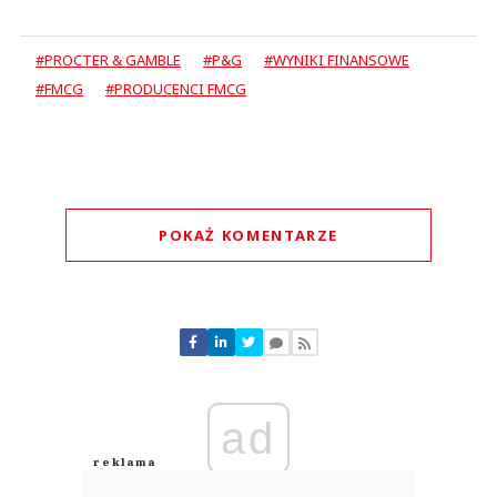
#PROCTER & GAMBLE
#P&G
#WYNIKI FINANSOWE
#FMCG
#PRODUCENCI FMCG
POKAŻ KOMENTARZE
Komentarze (
0
)
Nie znaleziono komentarzy
Zostaw swoje komentarze
Imię (Wymagane)
ad
Anuluj
Prześlij komentarz