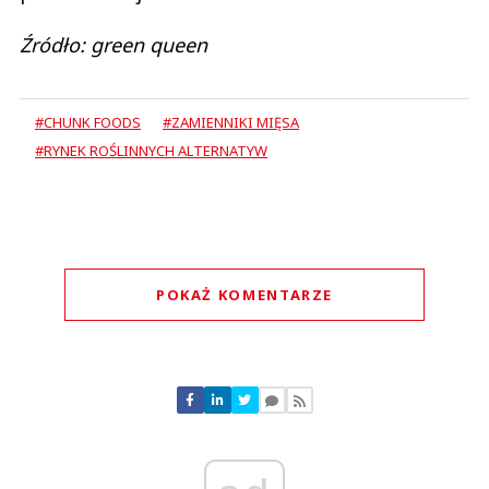
Źródło: green queen
#CHUNK FOODS
#ZAMIENNIKI MIĘSA
#RYNEK ROŚLINNYCH ALTERNATYW
POKAŻ KOMENTARZE
Komentarze (
0
)
Nie znaleziono komentarzy
Zostaw swoje komentarze
Imię (Wymagane)