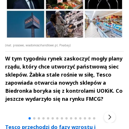
(mat. prasowe, wiadomoscihandlowe.pl, Pixabay)
W tym tygodniu rynek zaskoczyć mogły plany
rządu, który chce utworzyć państwową siec
sklepów. Żabka stale rośnie w siłę, Tesco
zapowiada otwarcia nowych sklepów a
Biedronka boryka się z kontrolami UOKiK. Co
jeszcze wydarzyło się na rynku FMCG?
Andrzej i Marta Sterniccy
Marta i 
▶
Tesco przechodzi do fazy wzrostu i