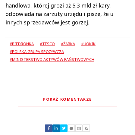
handlowa, której grozi aż 5,3 mld zł kary,
odpowiada na zarzuty urzędu i pisze, że u
innych sprzedawców jest gorzej.
#BIEDRONKA
#TESCO
#ŻABKA
#UOKIK
#POLSKA GRUPA SPOŻYWCZA
#MINISTERSTWO AKTYWÓW PAŃSTWOWYCH
POKAŻ KOMENTARZE
Komentarze (
0
)
Nie znaleziono komentarzy
Zostaw swoje komentarze