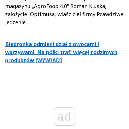
magazynu „AgroFood 4.0" Roman Kluska,
założyciel Optimusa, właściciel firmy Prawdziwe
Jedzenie.
Biedronka odmieni dział z owocami i
warzywami. Na półki trafi więcej rodzimych
produktów [WYWIAD]
ad