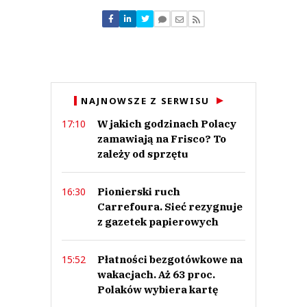
Nie znaleziono komentarzy
Zostaw swoje komentarze
Imię (Wymagane)
Anuluj
NAJNOWSZE Z SERWISU
Prześlij komentarz
W jakich godzinach Polacy
17:10
zamawiają na Frisco? To
zależy od sprzętu
Pionierski ruch
16:30
Carrefoura. Sieć rezygnuje
z gazetek papierowych
Płatności bezgotówkowe na
15:52
wakacjach. Aż 63 proc.
Polaków wybiera kartę