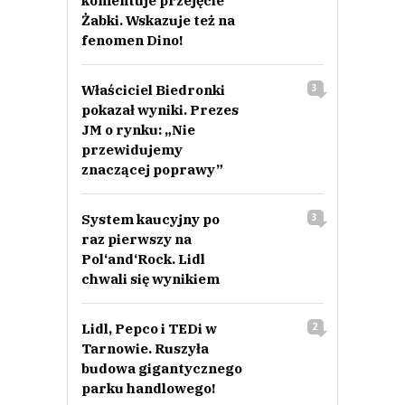
komentuje przejęcie
Żabki. Wskazuje też na
fenomen Dino!
Właściciel Biedronki
3
pokazał wyniki. Prezes
JM o rynku: „Nie
przewidujemy
znaczącej poprawy”
System kaucyjny po
3
raz pierwszy na
Pol‘and‘Rock. Lidl
chwali się wynikiem
Lidl, Pepco i TEDi w
2
Tarnowie. Ruszyła
budowa gigantycznego
parku handlowego!