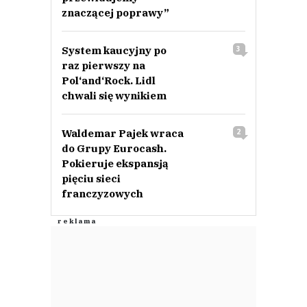
znaczącej poprawy”
System kaucyjny po
3
raz pierwszy na
Pol‘and‘Rock. Lidl
chwali się wynikiem
Waldemar Pajek wraca
2
do Grupy Eurocash.
Pokieruje ekspansją
pięciu sieci
franczyzowych