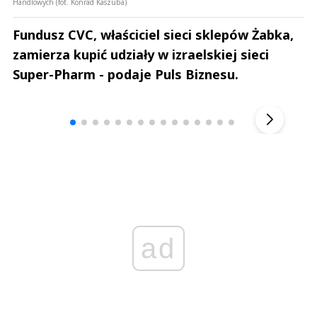
Handlowych (fot. Konrad Kaszuba)
Fundusz CVC, właściciel sieci sklepów Żabka,
zamierza kupić udziały w izraelskiej sieci
Super-Pharm - podaje Puls Biznesu.
Andrzej i Marta Sterniccy
Marta i 
▶
ad