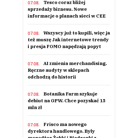
Tesco coraz bliżej
07.08.
sprzedaży biznesu. Nowe
informacje o planach sieci w CEE
Wszyscy już to kupili, więc ja
07.08.
też muszę Jak internetowe trendy
i presja FOMO napędzają popyt
AI zmienia merchandising.
07.08.
Ręczne audyty w sklepach
odchodzą do historii
Botanika Farm szykuje
07.08.
debiut na GPW. Chce pozyskać 15
mln zł
Frisco ma nowego
07.08.
dyrektora handlowego. Były
menedżer Żabki i Biedronki z