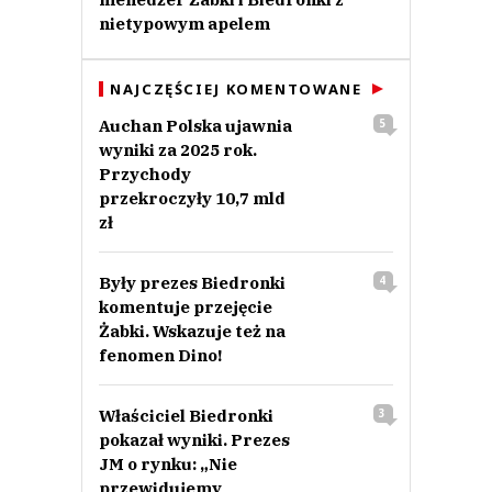
nietypowym apelem
NAJCZĘŚCIEJ KOMENTOWANE
Auchan Polska ujawnia
5
wyniki za 2025 rok.
Przychody
przekroczyły 10,7 mld
zł
Były prezes Biedronki
4
komentuje przejęcie
Żabki. Wskazuje też na
fenomen Dino!
Właściciel Biedronki
3
pokazał wyniki. Prezes
JM o rynku: „Nie
przewidujemy