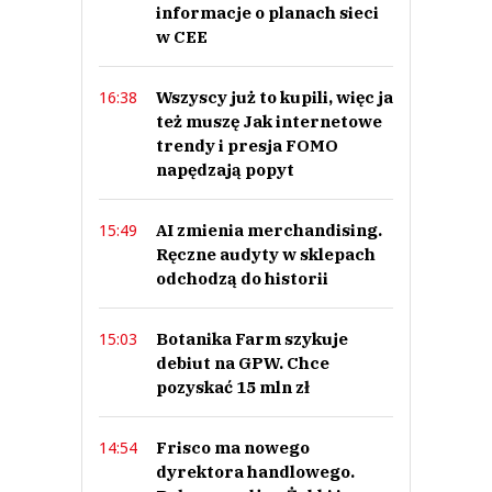
informacje o planach sieci
w CEE
Wszyscy już to kupili, więc ja
16:38
też muszę Jak internetowe
trendy i presja FOMO
napędzają popyt
AI zmienia merchandising.
15:49
Ręczne audyty w sklepach
odchodzą do historii
Botanika Farm szykuje
15:03
debiut na GPW. Chce
pozyskać 15 mln zł
Frisco ma nowego
14:54
dyrektora handlowego.