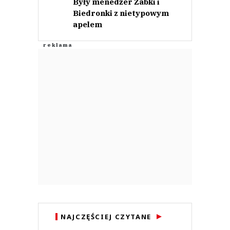
Były menedżer Żabki i
Biedronki z nietypowym
apelem
NAJCZĘŚCIEJ CZYTANE