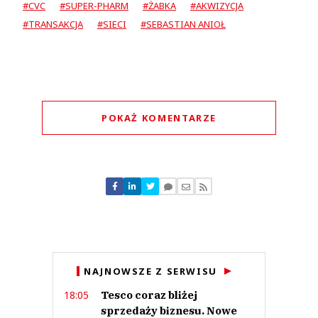
#CVC
#SUPER-PHARM
#ŻABKA
#AKWIZYCJA
#TRANSAKCJA
#SIECI
#SEBASTIAN ANIOŁ
POKAŻ KOMENTARZE
Komentarze (
0
)
Nie znaleziono komentarzy
Zostaw swoje komentarze
Imię (Wymagane)
Anuluj
NAJNOWSZE Z SERWISU
Prześlij komentarz
Tesco coraz bliżej
18:05
sprzedaży biznesu. Nowe