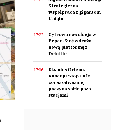
Strategiczna
współpraca z gigantem
Uniqlo
Cyfrowa rewolucja w
17:23
Pepco. Sieć wdraża
nową platformę z
Deloitte
Eksodus Orlenu.
17:06
Koncept Stop Cafe
coraz odważniej
poczyna sobie poza
stacjami
a