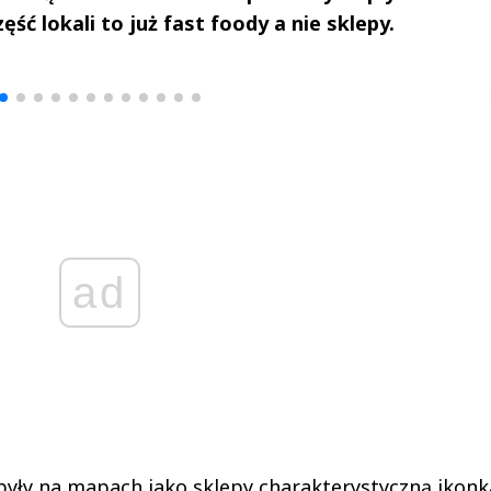
ć lokali to już fast foody a nie sklepy.
drzej
Michał Stężalski
FineDiningWe
▶
▶
ad
były na mapach jako sklepy charakterystyczną ikonk