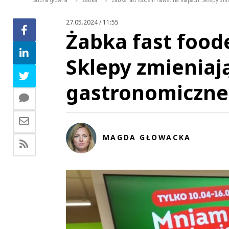
Strona główna
Żabka
Żabka fast foodem nawet na mapach. Sklepy zmie
>
>
27.05.2024 / 11:55
Żabka fast foo
Sklepy zmieniają
gastronomiczne
MAGDA GŁOWACKA