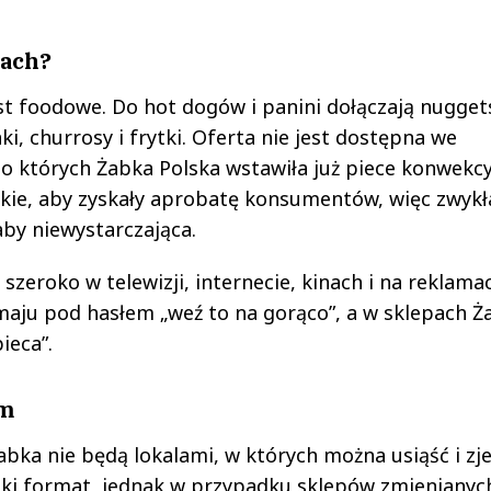
kach?
t foodowe. Do hot dogów i panini dołączają nugget
ki, churrosy i frytki. Oferta nie jest dostępna we
 do których Żabka Polska wstawiła już piece konwekc
kie, aby zyskały aprobatę konsumentów, więc zwykł
by niewystarczająca.
zeroko w telewizji, internecie, kinach i na reklama
aju pod hasłem „weź to na gorąco”, a w sklepach Ż
ieca”.
em
abka nie będą lokalami, w których można usiąść i zj
taki format, jednak w przypadku sklepów zmienianyc