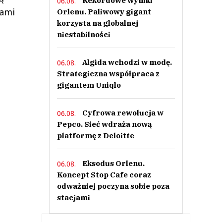
Rekordowe wyniki
06.08.
pami
Orlenu. Paliwowy gigant
korzysta na globalnej
niestabilności
Algida wchodzi w modę.
06.08.
Strategiczna współpraca z
gigantem Uniqlo
Cyfrowa rewolucja w
06.08.
Pepco. Sieć wdraża nową
platformę z Deloitte
Eksodus Orlenu.
06.08.
Koncept Stop Cafe coraz
odważniej poczyna sobie poza
stacjami