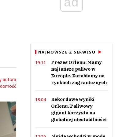
ad
NAJNOWSZE Z SERWISU
Prezes Orlenu: Mamy
19:11
najtańsze paliwo w
Europie. Zarabiamy na
y autora
rynkach zagranicznych
adomość
Rekordowe wyniki
18:04
Orlenu. Paliwowy
gigant korzysta na
globalnej niestabilności
Algida wchodzi w modę.
17:29