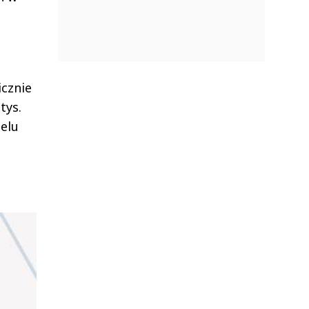
icznie
tys.
elu