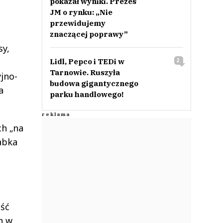
pokazał wyniki. Prezes
JM o rynku: „Nie
przewidujemy
znaczącej poprawy”
sy,
Lidl, Pepco i TEDi w
2
Tarnowie. Ruszyła
yjno-
budowa gigantycznego
a
parku handlowego!
ch „na
abka
eść
h w