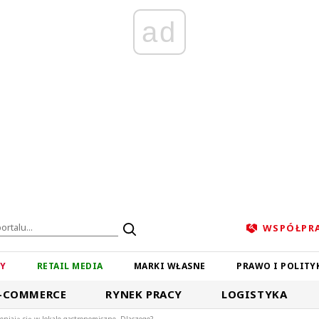
ad
WSPÓŁPR
ZY
RETAIL MEDIA
MARKI WŁASNE
PRAWO I POLITY
-COMMERCE
RYNEK PRACY
LOGISTYKA