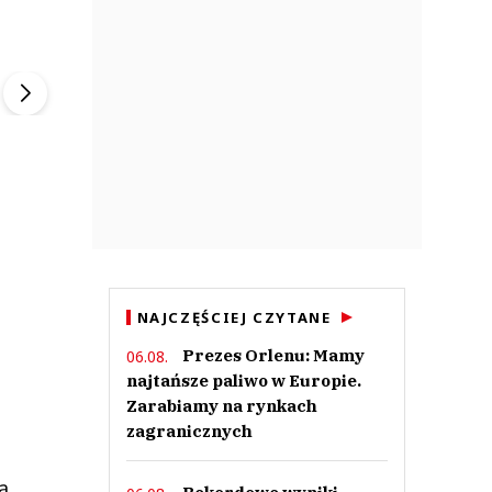
ek
Szefem być Sezon 2
Marcin Przybysz
▶
▶
NAJCZĘŚCIEJ CZYTANE
Prezes Orlenu: Mamy
06.08.
najtańsze paliwo w Europie.
Zarabiamy na rynkach
zagranicznych
ą