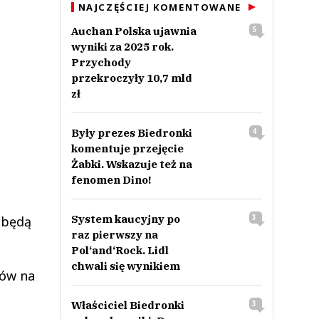
NAJCZĘŚCIEJ KOMENTOWANE
Auchan Polska ujawnia
5
wyniki za 2025 rok.
Przychody
przekroczyły 10,7 mld
zł
Były prezes Biedronki
4
komentuje przejęcie
Żabki. Wskazuje też na
fenomen Dino!
System kaucyjny po
3
 będą
raz pierwszy na
Pol‘and‘Rock. Lidl
chwali się wynikiem
ków na
Właściciel Biedronki
3