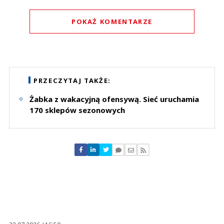
POKAŻ KOMENTARZE
Komentarze (
0
)
Nie znaleziono komentarzy
Zostaw swoje komentarze
PRZECZYTAJ TAKŻE:
Imię (Wymagane)
Żabka z wakacyjną ofensywą. Sieć uruchamia
170 sklepów sezonowych
Anuluj
Prześlij komentarz