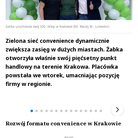
Żabka uruchomiła swój 500. sklep w Krakowie (fot. Maciej M., Linkedin)
Zielona sieć convenience dynamicznie
zwiększa zasięg w dużych miastach. Żabka
otworzyła właśnie swój pięćsetny punkt
handlowy na terenie Krakowa. Placówka
powstała we wtorek, umacniając pozycję
firmy w regionie.
Andrzej i Marta Sterniccy
Marta i 
▶
Rozwój formatu convenience w Krakowie
REKLAMA