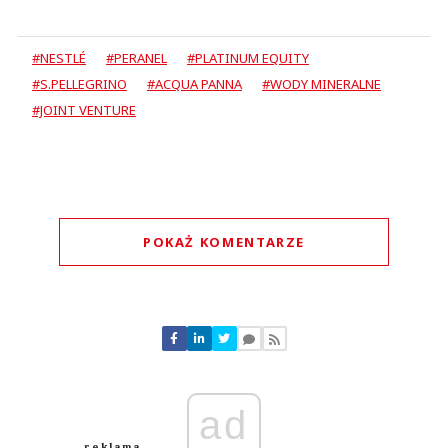
#NESTLÉ
#PERANEL
#PLATINUM EQUITY
#S.PELLEGRINO
#ACQUA PANNA
#WODY MINERALNE
#JOINT VENTURE
POKAŻ KOMENTARZE
Komentarze (
0
)
Nie znaleziono komentarzy
Zostaw swoje komentarze
Imię (Wymagane)
ad
Anuluj