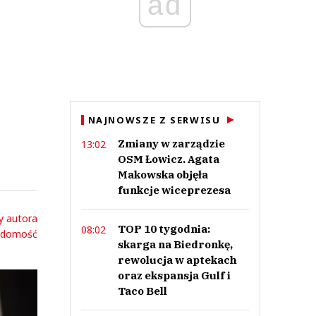
ad
NAJNOWSZE Z SERWISU
Zmiany w zarządzie
13:02
OSM Łowicz. Agata
Makowska objęła
funkcje wiceprezesa
y autora
TOP 10 tygodnia:
08:02
adomość
skarga na Biedronkę,
rewolucja w aptekach
oraz ekspansja Gulf i
Taco Bell