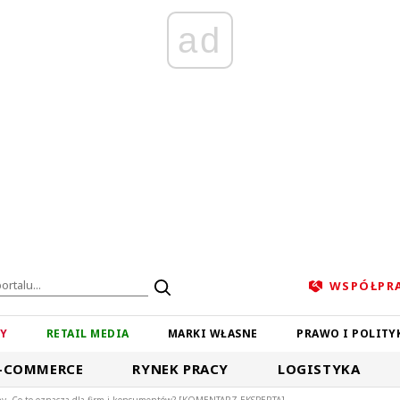
ad
WSPÓŁPR
ZY
RETAIL MEDIA
MARKI WŁASNE
PRAWO I POLITY
-COMMERCE
RYNEK PRACY
LOGISTYKA