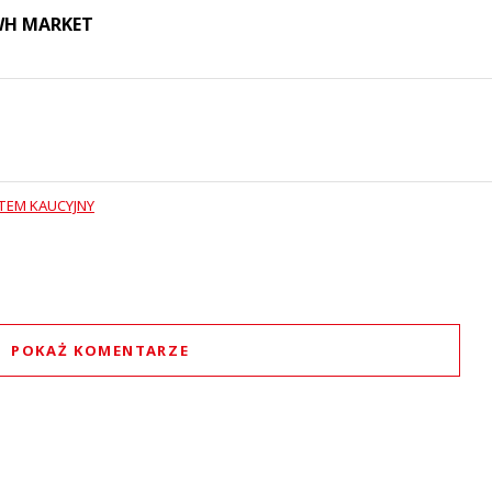
 WH MARKET
TEM KAUCYJNY
POKAŻ KOMENTARZE
Komentarze (
1
)