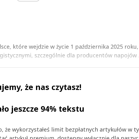
ce, które wejdzie w życie 1 października 2025 roku,
gistycznymi, szczególnie dla producentów napojów .
jemy, że nas czytasz!
ało jeszcze 94% tekstu
 to, że wykorzystałeś limit bezpłatnych artykułów w t
tać artykuł premium, dostępny wyłącznie dla naszy