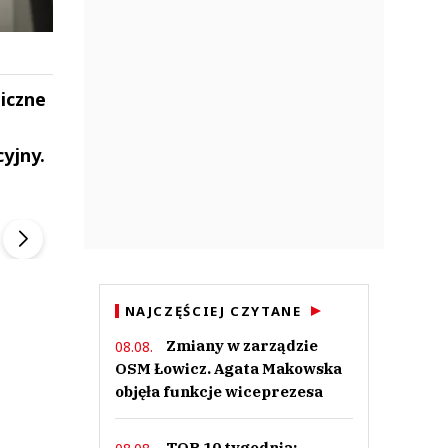
iczne
yjny.
ek
Szefem być Sezon 2
Marcin Przybysz
▶
▶
NAJCZĘŚCIEJ CZYTANE
Zmiany w zarządzie
08.08.
OSM Łowicz. Agata Makowska
objęła funkcje wiceprezesa
TOP 10 tygodnia: