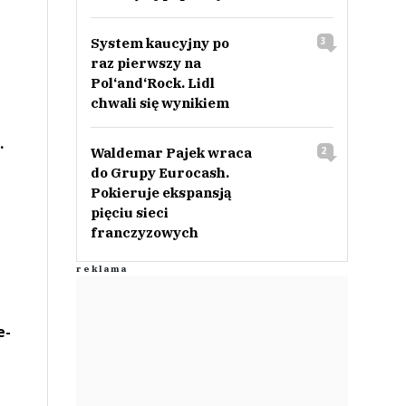
System kaucyjny po
3
raz pierwszy na
Pol‘and‘Rock. Lidl
chwali się wynikiem
.
Waldemar Pajek wraca
2
do Grupy Eurocash.
Pokieruje ekspansją
pięciu sieci
franczyzowych
e-