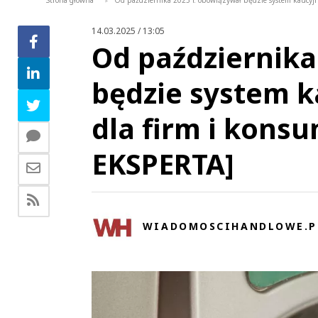
Strona główna
Od października 2025 r. obowiązywał będzie system kaucy
>
14.03.2025 / 13:05
Od października
będzie system k
dla firm i kon
EKSPERTA]
WIADOMOSCIHANDLOWE.P