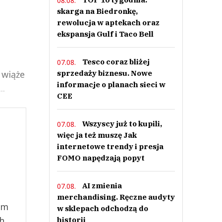
08.08.
skarga na Biedronkę,
rewolucja w aptekach oraz
ekspansja Gulf i Taco Bell
Tesco coraz bliżej
07.08.
 wiąże
sprzedaży biznesu. Nowe
informacje o planach sieci w
..
CEE
Wszyscy już to kupili,
07.08.
więc ja też muszę Jak
internetowe trendy i presja
FOMO napędzają popyt
AI zmienia
07.08.
merchandising. Ręczne audyty
ym
w sklepach odchodzą do
ch
historii