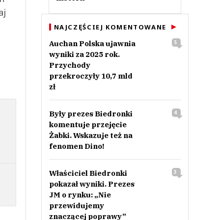
aj
NAJCZĘŚCIEJ KOMENTOWANE
Auchan Polska ujawnia
5
wyniki za 2025 rok.
Przychody
przekroczyły 10,7 mld
zł
Były prezes Biedronki
4
komentuje przejęcie
Żabki. Wskazuje też na
fenomen Dino!
Właściciel Biedronki
3
pokazał wyniki. Prezes
JM o rynku: „Nie
przewidujemy
znaczącej poprawy”