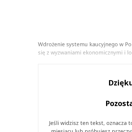
Wdrożenie systemu kaucyjnego w Pols
się z wyzwaniami ekonomicznymi i lo
Dzięku
Pozost
Jeśli widzisz ten tekst, oznacza
miesiącu lub próbujesz przeczy