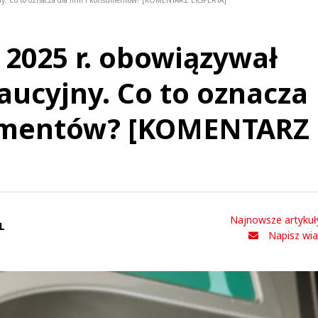
jny. Co to oznacza dla firm i konsumentów? [KOMENTARZ EKSPERTA]
 2025 r. obowiązywał
aucyjny. Co to oznacza
sumentów? [KOMENTARZ
Najnowsze artykuł
L
Napisz wi