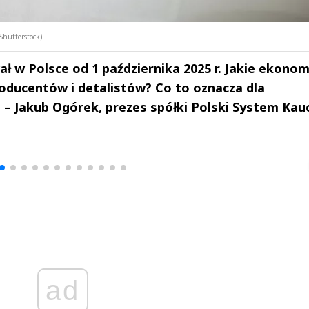
Shutterstock)
 w Polsce od 1 października 2025 r. Jakie ekonom
oducentów i detalistów? Co to oznacza dla
Jakub Ogórek, prezes spółki Polski System Kauc
drzej
Michał Stężalski
FineDiningWe
▶
▶
ad