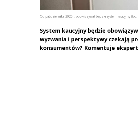
Od października 2025 r. obowiązywał będzie system kaucyjny (fot. 
System kaucyjny będzie obowiązywał
wyzwania i perspektywy czekają pr
konsumentów? Komentuje ekspert – 
Andrzej i Marta
Marta i An
Sterniccy
Sterniccy
▶
▶