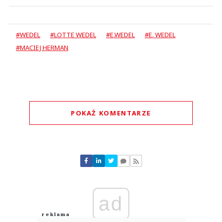
#WEDEL
#LOTTE WEDEL
#E.WEDEL
#E. WEDEL
#MACIEJ HERMAN
POKAŻ KOMENTARZE
Komentarze (
0
)
Nie znaleziono komentarzy
Zostaw swoje komentarze
Imię (Wymagane)
ad
Anuluj