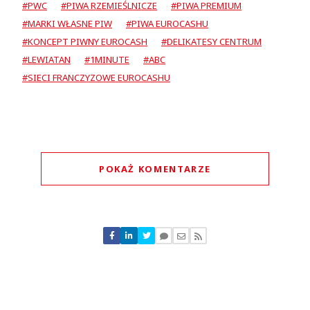
#PWC
#PIWA RZEMIEŚLNICZE
#PIWA PREMIUM
#MARKI WŁASNE PIW
#PIWA EUROCASHU
#KONCEPT PIWNY EUROCASH
#DELIKATESY CENTRUM
#LEWIATAN
#1MINUTE
#ABC
#SIECI FRANCZYZOWE EUROCASHU
POKAŻ KOMENTARZE
Komentarze (
0
)
Nie znaleziono komentarzy
Zostaw swoje komentarze
Imię (Wymagane)
Anuluj