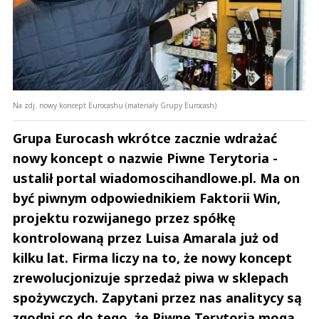
Na zdj. nowy koncept Eurocashu (materiały Grupy Eurocash)
Grupa Eurocash wkrótce zacznie wdrażać
nowy koncept o nazwie Piwne Terytoria -
ustalił portal wiadomoscihandlowe.pl. Ma on
być piwnym odpowiednikiem Faktorii Win,
projektu rozwijanego przez spółkę
kontrolowaną przez Luisa Amarala już od
kilku lat. Firma liczy na to, że nowy koncept
zrewolucjonizuje sprzedaż piwa w sklepach
spożywczych. Zapytani przez nas analitycy są
zgodni co do tego, że Piwne Terytoria mogą