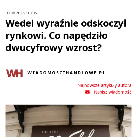
Prześlij komentarz
03.08.2026 / 13:35
Wedel wyraźnie odskoczył
rynkowi. Co napędziło
dwucyfrowy wzrost?
WIADOMOSCIHANDLOWE.PL
Najnowsze artykuły autora
Napisz wiadomość