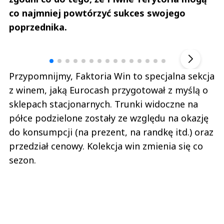
co najmniej powtórzyć sukces swojego
poprzednika.
Andrzej i Marta Sterniccy
Marta i 
▶
Przypomnijmy, Faktoria Win to specjalna sekcja
z winem, jaką Eurocash przygotował z myślą o
sklepach stacjonarnych. Trunki widoczne na
półce podzielone zostały ze względu na okazję
do konsumpcji (na prezent, na randkę itd.) oraz
przedział cenowy. Kolekcja win zmienia się co
sezon.