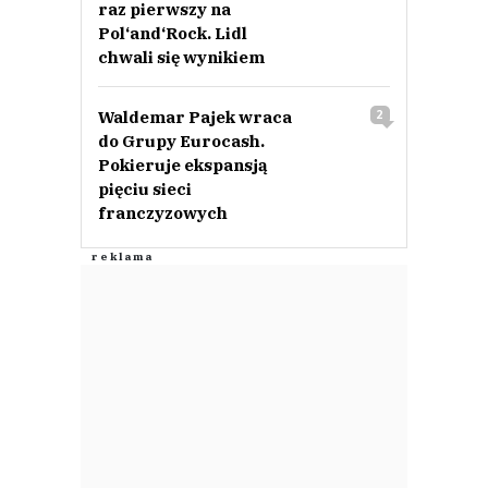
raz pierwszy na
Pol‘and‘Rock. Lidl
chwali się wynikiem
Waldemar Pajek wraca
2
do Grupy Eurocash.
Pokieruje ekspansją
pięciu sieci
franczyzowych