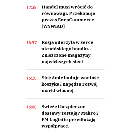
Handel musi wrócić do
17:38
równowagi. Przekonuje
prezes EuroCommerce
[WYWIAD]
Rosja uderzyła w serce
16:57
ukraińskiego handlu.
Zniszczone magazyny
największych sieci
Sieć Amic buduje wartość
16:28
koszyka i napędza rozwój
marki własnej
Świeże i bezpieczne
16:08
dostawy zostają? Makro i
FM Logistic przedłużają
współpracę.