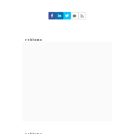
Komentarze (
0
)
Nie znaleziono komentarzy
Zostaw swoje komentarze
Imię (Wymagane)
Anuluj
Prześlij komentarz