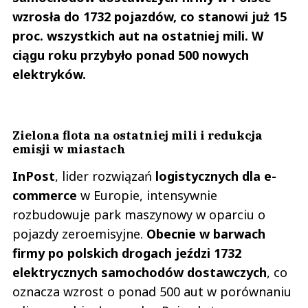
23.10.2018 / 02:09
wzrosła do 1732 pojazdów, co stanowi już 15
This comment was minimized by the moderator on the site
proc. wszystkich aut na ostatniej mili. W
O jakich podwyżkach mówią? Mąż pracuje od czasu kiedy jeszcze było Berti
a później Stokrotka. czyli ok. 12 lat. NIGDY NIE BYŁ NA ZWOLNIENIU
ciągu roku przybyło ponad 500 nowych
LEKARSKIM. i co... zapiepierza jak wół. Ludzi brak 2 osoby na zmianie.
elektryków.
Mówią płaca zalezna od utargow a...
O jakich podwyżkach mówią? Mąż pracuje od czasu kiedy jeszcze było Berti
a później Stokrotka. czyli ok. 12 lat. NIGDY NIE BYŁ NA ZWOLNIENIU
LEKARSKIM. i co... zapiepierza jak wół. Ludzi brak 2 osoby na zmianie.
Mówią płaca zalezna od utargow a utargi są zależne od obsady i koło się
zamyka. Mąż na rękę dostaje 1960zl.Kuzea majątek. Ludzie nie chcą
Zielona flota na ostatniej mili i redukcja
pracować w Stokrotce za jalmuzne. Lidl potrafi szanować pracowników. A
emisji w miastach
ty masakra. Mąż jest przed emerytur ą więc nie ma wyjścia. Ale szlak mnie
trafia jak widzę stokrotkowiczow jako tanią siłę roboczą. Chińczyk więcej
paci
InPost
, lider rozwiązań
logistycznych dla e-
Czytaj całość
commerce
w Europie, intensywnie
Meg
Odpowiedz
rozbudowuje park maszynowy w oparciu o
pojazdy zeroemisyjne.
Obecnie w barwach
1
firmy po polskich drogach jeździ 1732
0
elektrycznych samochodów dostawczych
, co
oznacza wzrost o ponad 500 aut w porównaniu