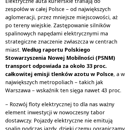
Elektryczne auta kurierskie trafiają do
mięsne 2100. Dobrego premia absencyjna 150. Takie to ekstremalne
podwyżki. Przynajmniej w lubelskim. Moja siostra w Wawie zarabiała trochę
zespołów w całej Polsce – od największych
więcej ale to i tak marne grosze.
aglomeracji, przez mniejsze miejscowości, aż
Była kasjerka
Odpowiedz
po tereny wiejskie. Zastępowanie silników
3
spalinowych napędami elektrycznymi ma
strategiczne znaczenie zwłaszcza w centrach
0
miast.
Według raportu Polskiego
Stowarzyszenia Nowej Mobilności (PSNM)
transport odpowiada za około 33 proc.
całkowitej emisji tlenków azotu w Polsce
, a w
Szczecinianka
największych metropoliach – takich jak
09.01.2018 / 18:20
This comment was minimized by the moderator on the site
Warszawa – wskaźnik ten sięga nawet 43 proc.
Jakie podwyżki ,podwyżki są wtedy kiedy zarabiamy więcej a nie tyle samo
albo mniej ,bo zabiera się wszystkie premie. Na wszystkich sklepach są
– Rozwój floty elektrycznej to dla nas ważny
wakaty a za tak marne pieniądze nikt nowy się nie znajduje. Przykre jest że
odchodzą pracownicy z...
element inwestycji w nowoczesny tabor
Jakie podwyżki ,podwyżki są wtedy kiedy zarabiamy więcej a nie tyle samo
dostawczy. Pojazdy elektryczne nie emitują
albo mniej ,bo zabiera się wszystkie premie. Na wszystkich sklepach są
wakaty a za tak marne pieniądze nikt nowy się nie znajduje. Przykre jest że
spalin podczas jazdy, dzięki czemu ograniczamy
odchodzą pracownicy z długim stażem bo nie są doceniani i to jest ostatni