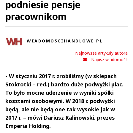
podniesie pensje
pracownikom
WIADOMOSCIHANDLOWE.PL
Najnowsze artykuły autora
Napisz wiadomość
- W styczniu 2017 r. zrobiliśmy (w sklepach
Stokrotki – red.) bardzo duże podwyżki płac.
To było mocne uderzenie w wyniki spółki
kosztami osobowymi. W 2018 r. podwyżki
będą, ale nie będą one tak wysokie jak w
2017 r. – mówi Dariusz Kalinowski, prezes
Emperia Holding.
Andrzej i Marta Sterniccy
Marta i 