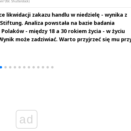
? (fot. Shutterstock)
e likwidacji zakazu handlu w niedzielę - wynika z
tiftung. Analiza powstała na bazie badania
olaków - między 18 a 30 rokiem życia - w życiu
 Wynik może zadziwiać. Warto przyjrzeć się mu prz
drzej
Michał Stężalski
FineDiningWe
▶
▶
ad