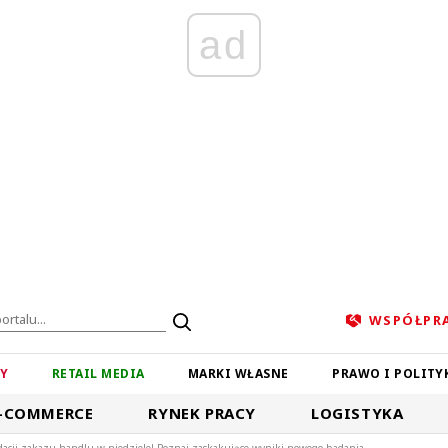
ad
WSPÓŁPR
ZY
RETAIL MEDIA
MARKI WŁASNE
PRAWO I POLITY
-COMMERCE
RYNEK PRACY
LOGISTYKA