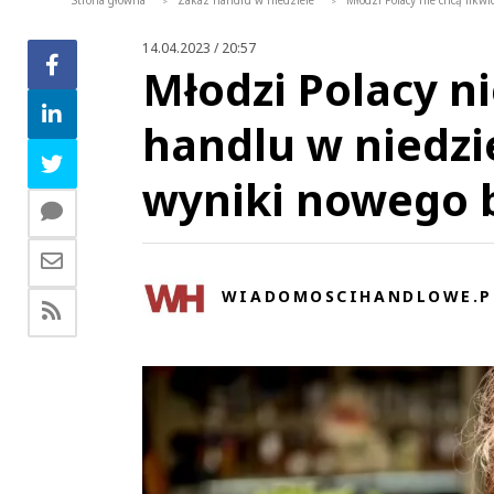
Strona główna
Zakaz handlu w niedziele
Młodzi Polacy nie chcą likw
>
>
14.04.2023 / 20:57
Młodzi Polacy ni
handlu w niedzi
wyniki nowego 
WIADOMOSCIHANDLOWE.P