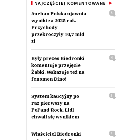
NAJCZĘŚCIEJ KOMENTOWANE
Auchan Polska ujawnia
5
wyniki za 2025 rok.
Przychody
przekroczyły 10,7 mld
zł
Były prezes Biedronki
4
komentuje przejęcie
Żabki. Wskazuje też na
fenomen Dino!
System kaucyjny po
3
raz pierwszy na
Pol‘and‘Rock. Lidl
chwali się wynikiem
Właściciel Biedronki
3