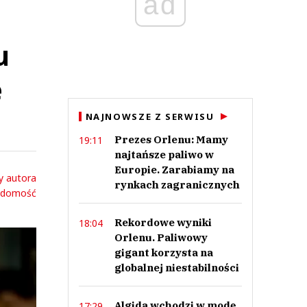
ad
u
e
NAJNOWSZE Z SERWISU
Prezes Orlenu: Mamy
19:11
najtańsze paliwo w
Europie. Zarabiamy na
y autora
rynkach zagranicznych
adomość
Rekordowe wyniki
18:04
Orlenu. Paliwowy
gigant korzysta na
globalnej niestabilności
Algida wchodzi w modę.
17:29