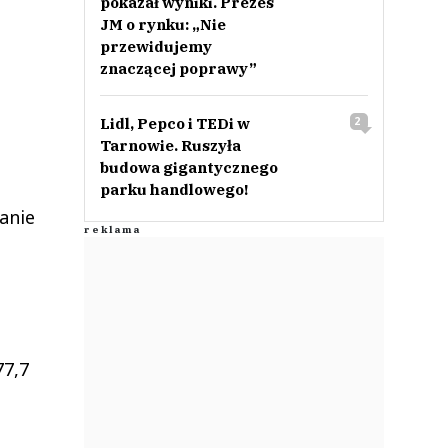
pokazał wyniki. Prezes
JM o rynku: „Nie
przewidujemy
znaczącej poprawy”
Lidl, Pepco i TEDi w
2
Tarnowie. Ruszyła
budowa gigantycznego
parku handlowego!
anie
77,7