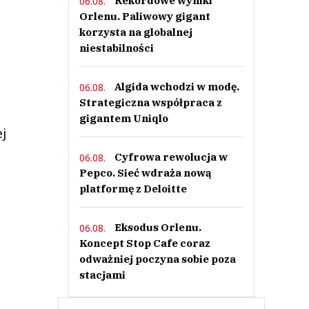
Rekordowe wyniki
06.08.
Orlenu. Paliwowy gigant
korzysta na globalnej
niestabilności
Algida wchodzi w modę.
06.08.
Strategiczna współpraca z
gigantem Uniqlo
ej
Cyfrowa rewolucja w
06.08.
Pepco. Sieć wdraża nową
platformę z Deloitte
Eksodus Orlenu.
06.08.
Koncept Stop Cafe coraz
odważniej poczyna sobie poza
stacjami