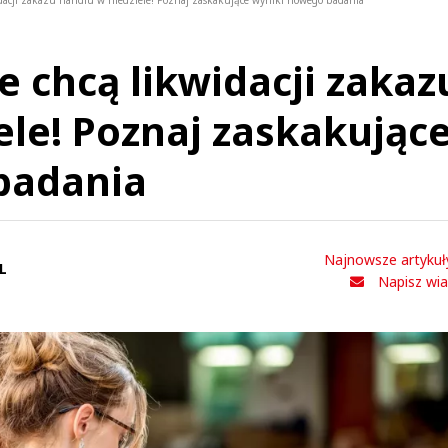
idacji zakazu handlu w niedziele! Poznaj zaskakujące wyniki nowego badania
e chcą likwidacji zakaz
ele! Poznaj zaskakując
badania
Najnowsze artykuł
L
Napisz wi