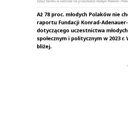
Zakaz handlu w niedziele nie przeszkadza młodym Polakom i Polkom
Aż 78 proc. młodych Polaków nie chc
raportu Fundacji Konrad-Adenauer-S
dotyczącego uczestnictwa młodych P
społecznym i politycznym w 2023 r.
bliżej.
Andrzej i Marta
Marta i An
Sterniccy
Sterniccy
▶
▶