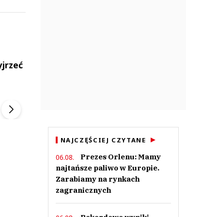
yjrzeć
ek
Szefem być Sezon 2
Marcin Przybysz
▶
▶
NAJCZĘŚCIEJ CZYTANE
Prezes Orlenu: Mamy
06.08.
najtańsze paliwo w Europie.
Zarabiamy na rynkach
zagranicznych