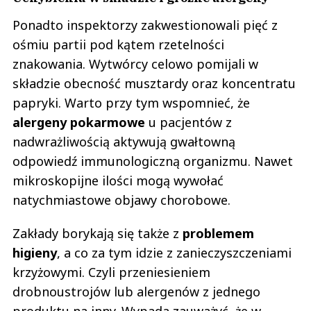
Ponadto inspektorzy zakwestionowali pięć z
ośmiu partii pod kątem rzetelności
znakowania. Wytwórcy celowo pomijali w
składzie obecność musztardy oraz koncentratu
papryki. Warto przy tym wspomnieć, że
alergeny pokarmowe
u pacjentów z
nadwrażliwością aktywują gwałtowną
odpowiedź immunologiczną organizmu. Nawet
mikroskopijne ilości mogą wywołać
natychmiastowe objawy chorobowe.
Zakłady borykają się także z
problemem
higieny
, a co za tym idzie z zanieczyszczeniami
krzyżowymi. Czyli przeniesieniem
drobnoustrojów lub alergenów z jednego
produktu na inny. Wypada zauważyć, że w