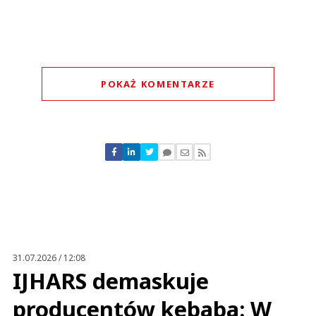
POKAŻ KOMENTARZE
Komentarze (
0
)
Nie znaleziono komentarzy
Zostaw swoje komentarze
Imię (Wymagane)
Anuluj
Prześlij komentarz
31.07.2026 / 12:08
IJHARS demaskuje
producentów kebaba: W