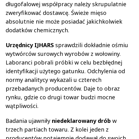
długofalowej współpracy należy skrupulatnie
zweryfikować dostawcę. Świeże mięso
absolutnie nie może posiadać jakichkolwiek
dodatków chemicznych.
Urzędnicy IJHARS
sprawdzili dokładnie ośmiu
wytwórców surowych wyrobów z wołowiny.
Laboranci pobrali próbki w celu bezbłędnej
identyfikacji użytego gatunku. Odchylenia od
normy analitycy wykazali u czterech
przebadanych producentów. Daje to obraz
rynku, gdzie co drugi towar budzi mocne
wątpliwości.
Badania ujawniły
niedeklarowany drób
w
trzech partiach towaru. Z kolei jeden z
producentów potajemnie dodawał do swoich