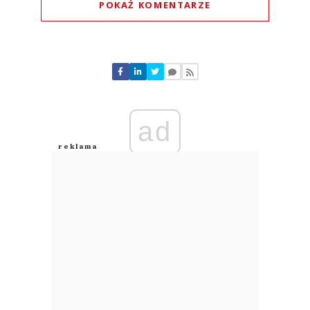
POKAŻ KOMENTARZE
Komentarze (
0
)
Nie znaleziono komentarzy
Zostaw swoje komentarze
Imię (Wymagane)
ad
Anuluj
Prześlij komentarz