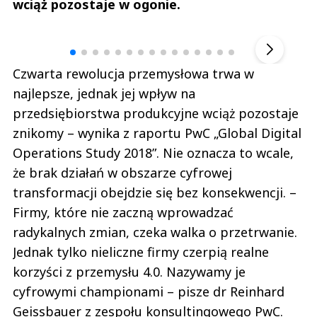
wciąż pozostaje w ogonie.
Andrzej i Marta Sterniccy
Marta i 
▶
Czwarta rewolucja przemysłowa trwa w
najlepsze, jednak jej wpływ na
przedsiębiorstwa produkcyjne wciąż pozostaje
znikomy – wynika z raportu PwC „Global Digital
Operations Study 2018”. Nie oznacza to wcale,
że brak działań w obszarze cyfrowej
transformacji obejdzie się bez konsekwencji. –
Firmy, które nie zaczną wprowadzać
radykalnych zmian, czeka walka o przetrwanie.
Jednak tylko nieliczne firmy czerpią realne
korzyści z przemysłu 4.0. Nazywamy je
cyfrowymi championami – pisze dr Reinhard
Geissbauer z zespołu konsultingowego PwC.