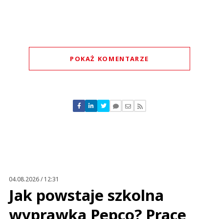
POKAŻ KOMENTARZE
Komentarze (
0
)
Nie znaleziono komentarzy
Zostaw swoje komentarze
Imię (Wymagane)
Anuluj
Prześlij komentarz
04.08.2026 / 12:31
Jak powstaje szkolna
wyprawka Pepco? Prace