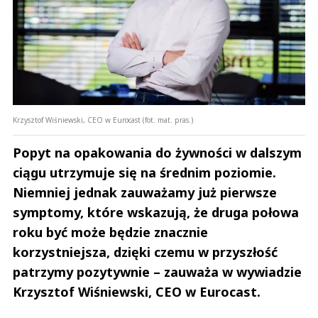
Krzysztof Wiśniewski, CEO w Eurocast (fot. mat. pras.)
Popyt na opakowania do żywności w dalszym
ciągu utrzymuje się na średnim poziomie.
Niemniej jednak zauważamy już pierwsze
symptomy, które wskazują, że druga połowa
roku być może będzie znacznie
korzystniejsza, dzięki czemu w przyszłość
patrzymy pozytywnie – zauważa w wywiadzie
Krzysztof Wiśniewski, CEO w Eurocast.
Andrzej i Marta Sterniccy
Marta i 