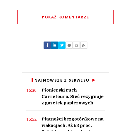
POKAŻ KOMENTARZE
Komentarze (
0
)
Nie znaleziono komentarzy
Zostaw swoje komentarze
Imię (Wymagane)
Anuluj
NAJNOWSZE Z SERWISU
Prześlij komentarz
Pionierski ruch
16:30
Carrefoura. Sieć rezygnuje
z gazetek papierowych
Płatności bezgotówkowe na
15:52
wakacjach. Aż 63 proc.