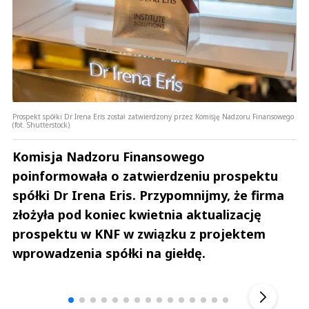
Prospekt spółki Dr Irena Eris został zatwierdzony przez Komisję Nadzoru Finansowego
(fot. Shutterstock)
Komisja Nadzoru Finansowego
poinformowała o zatwierdzeniu prospektu
spółki Dr Irena Eris. Przypomnijmy, że firma
złożyła pod koniec kwietnia aktualizację
prospektu w KNF w związku z projektem
wprowadzenia spółki na giełdę.
Andrzej i Marta Sterniccy
Michał S
▶