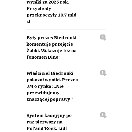
wyniki za 2025 rok.
Przychody
przekroczyły 10,7 mld
zł
Były prezes Biedronki
4
komentuje przejęcie
Żabki. Wskazuje też na
fenomen Dino!
Właściciel Biedronki
3
pokazał wyniki. Prezes
JM o rynku: „Nie
przewidujemy
znaczącej poprawy”
System kaucyjny po
3
raz pierwszy na
Pol‘and‘Rock. Lidl