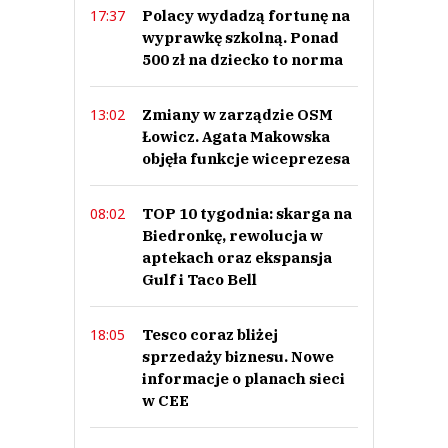
Polacy wydadzą fortunę na
17:37
wyprawkę szkolną. Ponad
500 zł na dziecko to norma
Zmiany w zarządzie OSM
13:02
Łowicz. Agata Makowska
objęła funkcje wiceprezesa
TOP 10 tygodnia: skarga na
08:02
Biedronkę, rewolucja w
aptekach oraz ekspansja
Gulf i Taco Bell
Tesco coraz bliżej
18:05
sprzedaży biznesu. Nowe
informacje o planach sieci
w CEE