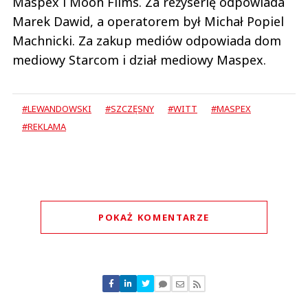
Maspex i Moon Films. Za reżyserię odpowiada
Marek Dawid, a operatorem był Michał Popiel
Machnicki. Za zakup mediów odpowiada dom
mediowy Starcom i dział mediowy Maspex.
#LEWANDOWSKI
#SZCZĘSNY
#WITT
#MASPEX
#REKLAMA
POKAŻ KOMENTARZE
Komentarze (
0
)
Nie znaleziono komentarzy
Zostaw swoje komentarze
Imię (Wymagane)