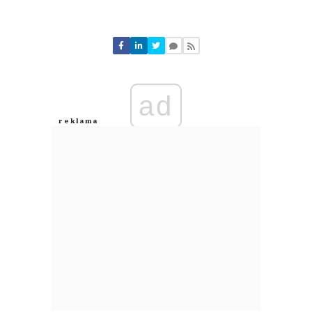
Komentarze (
0
)
Nie znaleziono komentarzy
Zostaw swoje komentarze
Imię (Wymagane)
ad
Anuluj
Prześlij komentarz