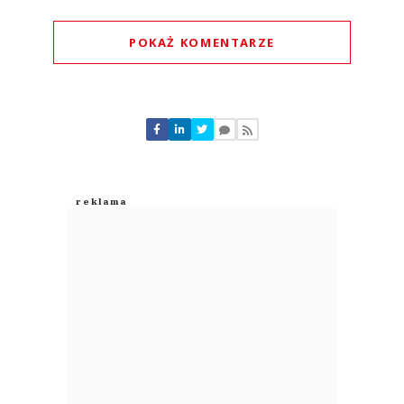
POKAŻ KOMENTARZE
Komentarze (
0
)
Nie znaleziono komentarzy
Zostaw swoje komentarze
Imię (Wymagane)
Anuluj
Prześlij komentarz