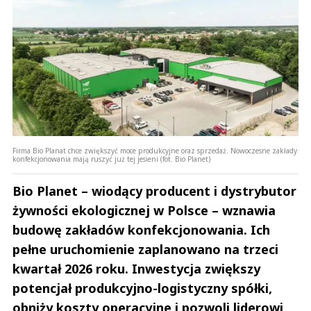
Firma Bio Planat chce zwiększyć moce produkcyjne oraz sprzedaż. Nowoczesne zakłady
konfekcjonowania mają ruszyć już tej jesieni (fot. Bio Planet)
Bio Planet – wiodący producent i dystrybutor
żywności ekologicznej w Polsce – wznawia
budowę zakładów konfekcjonowania. Ich
pełne uruchomienie zaplanowano na trzeci
kwartał 2026 roku. Inwestycja zwiększy
potencjał produkcyjno-logistyczny spółki,
obniży koszty operacyjne i pozwoli liderowi