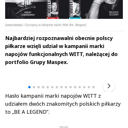
Lewandowski i Szczęsny w reklamie marki Witt (fot. Maspex)
Najbardziej rozpoznawalni obecnie polscy
piłkarze wzięli udział w kampanii marki
napojów funkcjonalnych WITT, należącej do
portfolio Grupy Maspex.
Andrzej i Marta Sterniccy
Marta i 
▶
Hasło kampanii marki napojów WITT z
udziałem dwóch znakomitych polskich piłkarzy
to „BE A LEGEND”.
REKLAMA