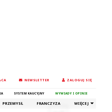
ACA
NEWSLETTER
ZALOGUJ SIĘ
KA
SYSTEM KAUCYJNY
WYWIADY I OPINIE
PRZEMYSŁ
FRANCZYZA
WIĘCEJ