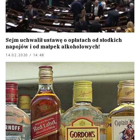
Sejm uchwalił ustawę o opłatach od słodkich
napojów i od małpek alkoholowych!
14.02.2020 / 14:48