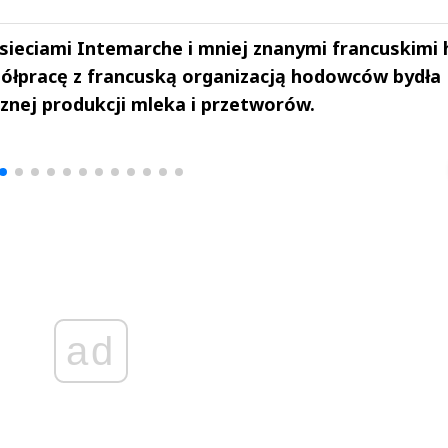
sieciami Intemarche i mniej znanymi francuskimi 
ółpracę z francuską organizacją hodowców bydła
znej produkcji mleka i przetworów.
drzej
Michał Stężalski
FineDiningWe
▶
▶
ad