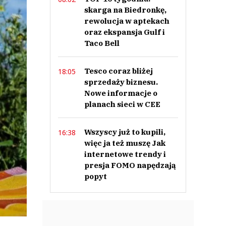
skarga na Biedronkę,
rewolucja w aptekach
oraz ekspansja Gulf i
Taco Bell
Tesco coraz bliżej
18:05
sprzedaży biznesu.
Nowe informacje o
planach sieci w CEE
Wszyscy już to kupili,
16:38
więc ja też muszę Jak
internetowe trendy i
presja FOMO napędzają
popyt