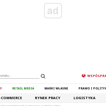
ad
WSPÓŁPR
ZY
RETAIL MEDIA
MARKI WŁASNE
PRAWO I POLITY
-COMMERCE
RYNEK PRACY
LOGISTYKA