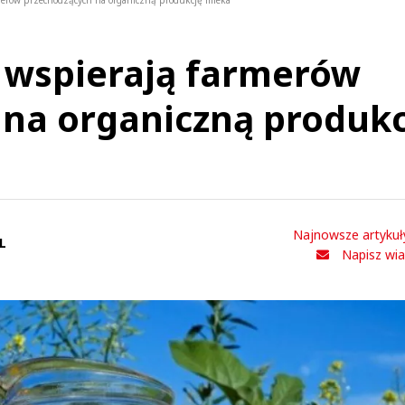
merów przechodzących na organiczną produkcję mleka
 wspierają farmerów
na organiczną produkc
Najnowsze artykuł
L
Napisz wi