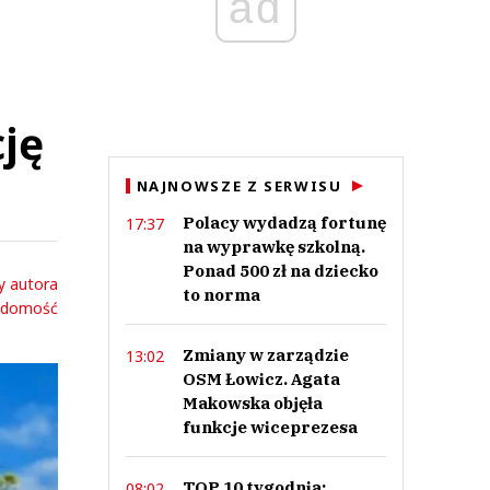
ad
ję
NAJNOWSZE Z SERWISU
Polacy wydadzą fortunę
17:37
na wyprawkę szkolną.
Ponad 500 zł na dziecko
y autora
to norma
adomość
Zmiany w zarządzie
13:02
OSM Łowicz. Agata
Makowska objęła
funkcje wiceprezesa
TOP 10 tygodnia:
08:02