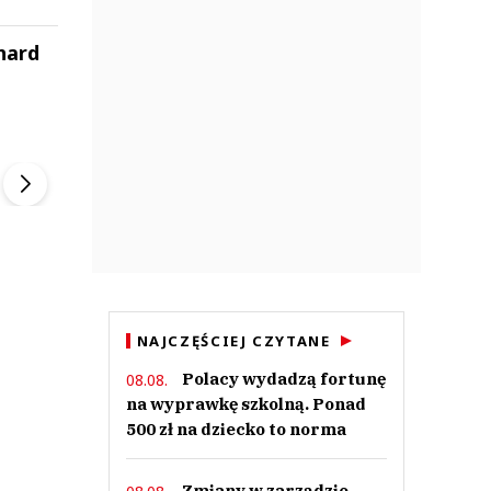
hard
ek
Szefem być Sezon 2
Marcin Przybysz
▶
▶
NAJCZĘŚCIEJ CZYTANE
Polacy wydadzą fortunę
08.08.
na wyprawkę szkolną. Ponad
500 zł na dziecko to norma
Zmiany w zarządzie