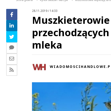
Strona główna
Rynek owoców i warzyw
Muszkieterowie wspierają far
>
>
28.11.2019 / 14:33
Muszkieterowie
przechodzących 
mleka
WIADOMOSCIHANDLOWE.P