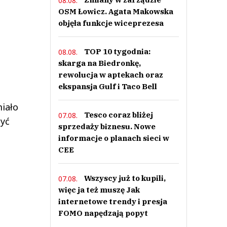
08.08.
OSM Łowicz. Agata Makowska
objęła funkcje wiceprezesa
TOP 10 tygodnia:
08.08.
skarga na Biedronkę,
rewolucja w aptekach oraz
ekspansja Gulf i Taco Bell
miało
Tesco coraz bliżej
07.08.
być
sprzedaży biznesu. Nowe
informacje o planach sieci w
CEE
Wszyscy już to kupili,
07.08.
więc ja też muszę Jak
internetowe trendy i presja
FOMO napędzają popyt