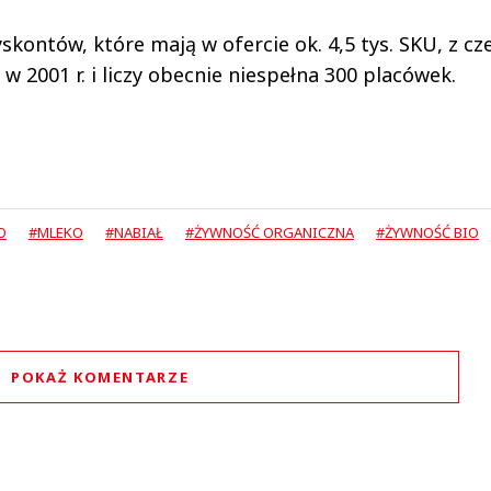
skontów, które mają w ofercie ok. 4,5 tys. SKU, z cz
w 2001 r. i liczy obecnie niespełna 300 placówek.
O
#MLEKO
#NABIAŁ
#ŻYWNOŚĆ ORGANICZNA
#ŻYWNOŚĆ BIO
POKAŻ KOMENTARZE
Komentarze (
0
)
Nie znaleziono komentarzy