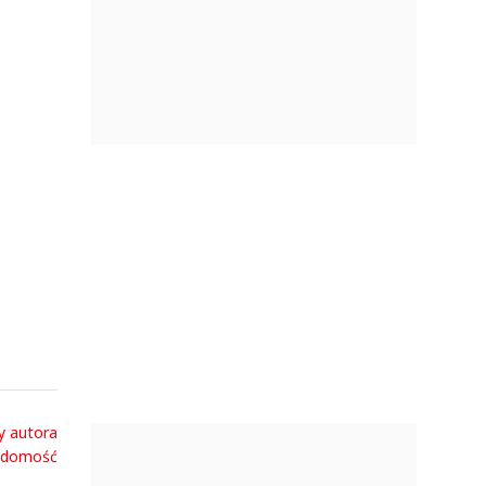
y autora
adomość