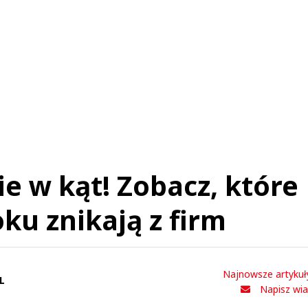
staw swoje komentarze
Imię (Wymagane)
Anuluj
Prześlij komentarz
ie w kąt! Zobacz, które
oku znikają z firm
Najnowsze artykuł
L
Napisz wi