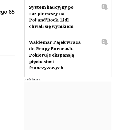
System kaucyjny po
3
ego 85
raz pierwszy na
Pol‘and‘Rock. Lidl
chwali się wynikiem
Waldemar Pajek wraca
2
do Grupy Eurocash.
Pokieruje ekspansją
pięciu sieci
franczyzowych