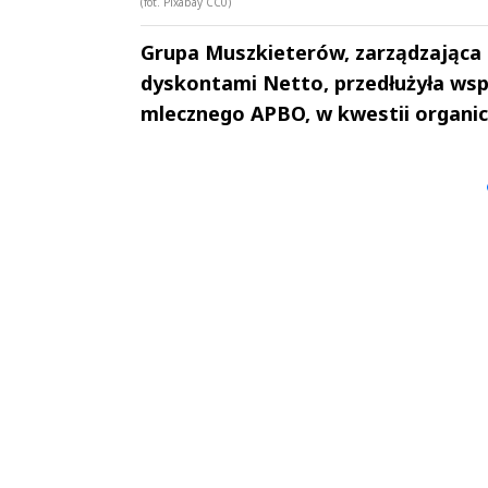
(fot. Pixabay CC0)
Grupa Muszkieterów, zarządzająca 
dyskontami Netto, przedłużyła wsp
mlecznego APBO, w kwestii organic
Andrzej i Marta
Marta i An
Sterniccy
Sterniccy
▶
▶