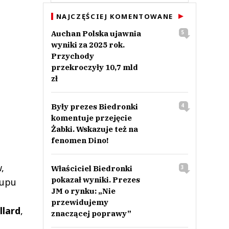
NAJCZĘŚCIEJ KOMENTOWANE
Auchan Polska ujawnia
5
wyniki za 2025 rok.
Przychody
przekroczyły 10,7 mld
zł
Były prezes Biedronki
4
komentuje przejęcie
Żabki. Wskazuje też na
fenomen Dino!
,
Właściciel Biedronki
3
pokazał wyniki. Prezes
kupu
JM o rynku: „Nie
przewidujemy
llard
,
znaczącej poprawy”