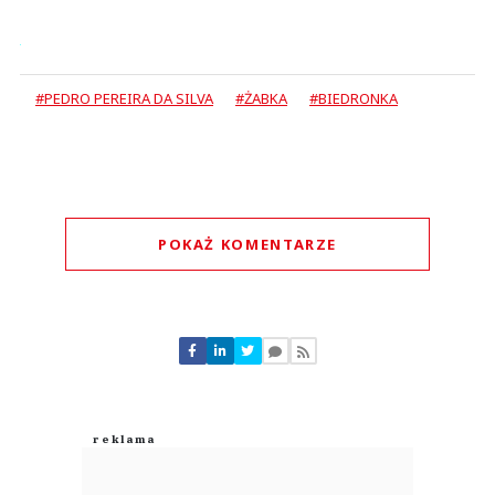
#PEDRO PEREIRA DA SILVA
#ŻABKA
#BIEDRONKA
POKAŻ KOMENTARZE
Komentarze (
4
)
Azr
04.08.2026 / 11:15
This comment was minimized by the moderator on the site