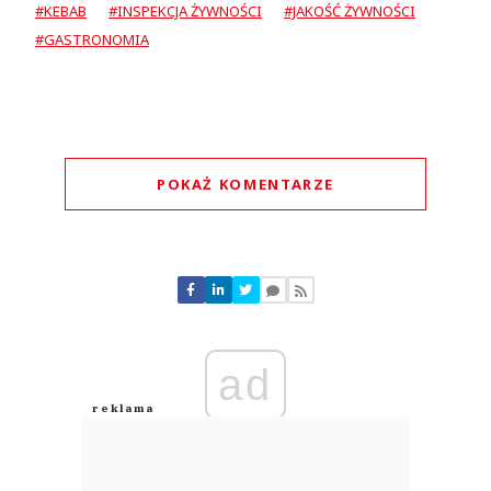
#KEBAB
#INSPEKCJA ŻYWNOŚCI
#JAKOŚĆ ŻYWNOŚCI
#GASTRONOMIA
POKAŻ KOMENTARZE
Komentarze (
0
)
Nie znaleziono komentarzy
Zostaw swoje komentarze
Imię (Wymagane)
ad
Anuluj
Prześlij komentarz