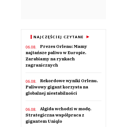
Azr
03.08.2026 / 14:27
This comment was minimized by the moderator on the site
NAJCZĘŚCIEJ CZYTANE
A franczyzobiorcy żabki zarabiają grosze albo tona w długach A
pracownicy Dino są traktowani jako drugi sort społeczeństwa A wy tu
Prezes Orlenu: Mamy
06.08.
mądrości wysnuwacie
najtańsze paliwo w Europie.
Azr
Zarabiamy na rynkach
Odpowiedz
zagranicznych
3
0
Rekordowe wyniki Orlenu.
06.08.
Paliwowy gigant korzysta na
Nie znaleziono komentarzy
globalnej niestabilności
Zostaw swoje komentarze
Imię (Wymagane)
Algida wchodzi w modę.
06.08.
Strategiczna współpraca z
Anuluj
gigantem Uniqlo