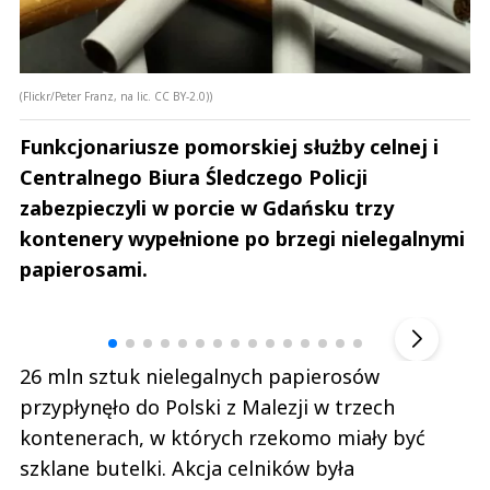
(Flickr/Peter Franz, na lic. CC BY-2.0))
Funkcjonariusze pomorskiej służby celnej i
Centralnego Biura Śledczego Policji
zabezpieczyli w porcie w Gdańsku trzy
kontenery wypełnione po brzegi nielegalnymi
papierosami.
Andrzej i Marta Sterniccy
Marta i 
▶
26 mln sztuk nielegalnych papierosów
przypłynęło do Polski z Malezji w trzech
kontenerach, w których rzekomo miały być
szklane butelki. Akcja celników była