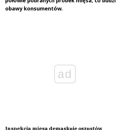
połowie pobranych próbek mięsa, co budzi
obawy konsumentów.
ad
Inspekcja mięsa demaskuje oszustów