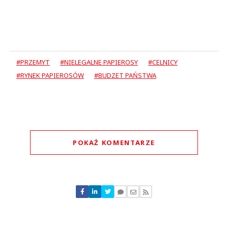
#PRZEMYT
#NIELEGALNE PAPIEROSY
#CELNICY
#RYNEK PAPIEROSÓW
#BUDZET PAŃSTWA
POKAŻ KOMENTARZE
Komentarze (
0
)
Nie znaleziono komentarzy
Zostaw swoje komentarze
Imię (Wymagane)