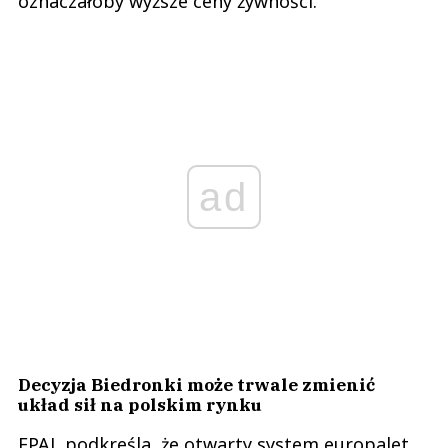
oznaczałoby wyższe ceny żywności.
ad
Decyzja Biedronki może trwale zmienić
układ sił na polskim rynku
EPAL podkreśla, że otwarty system europalet