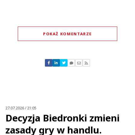
POKAŻ KOMENTARZE
Komentarze (
0
)
Nie znaleziono komentarzy
Zostaw swoje komentarze
Imię (Wymagane)
Anuluj
Prześlij komentarz
27.07.2026 / 21:05
Decyzja Biedronki zmieni
zasady gry w handlu.