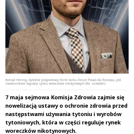
Konrad Hennig, dyrektor programowy think tanku Forum Prawo dla Rozwoju, jest
zwolennikiem regulacji rynku woreczków nikotynowych (fot. LinkedIn)
7 maja sejmowa Komisja Zdrowia zajmie się
nowelizacją ustawy o ochronie zdrowia przed
następstwami używania tytoniu i wyrobów
tytoniowych, która w części reguluje rynek
woreczków nikotynowych.