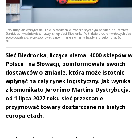
Przy ulicy Uniwersyteckiej 12 w Katowicach w modernistycznym pawilonie autorstwa
Stanisława Kwaśniewicza ruszył sklep sieci Biedronka. W trakcie prac remontowych sieć
zdecydowała się, wyeksponować zapomniane elementy fasady z przełomu lat 60. i
70.
Sieć Biedronka, licząca niemal 4000 sklepów w
Polsce i na Słowacji, poinformowała swoich
dostawców o zmianie, która może istotnie
wpłynąć na cały rynek logistyczny. Jak wynika
z komunikatu Jeronimo Martins Dystrybucja,
od 1 lipca 2027 roku sieć przestanie
przyjmować towary dostarczane na białych
europaletach.