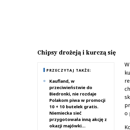
Chipsy drożeją i kurczą się
W 
PRZECZYTAJ TAKŻE:
ku
re
Kaufland, w
przeciwieństwie do
ch
Biedronki, nie rozdaje
sk
Polakom piwa w promocji
pr
10 + 10 butelek gratis.
o 
Niemiecka sieć
przygotowała inną akcję z
okazji majówki…
Ko