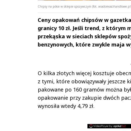
Chipsy na półce w sklepie spożywczym (fot. wiadomoscihandlowe.pl
Ceny opakowań chipsów w gazetkac
granicy 10 zł. Jeśli trend, z którym
przekąska w sieciach sklepów spoż
benzynowych, które zwykle maja w
Andrzej i Marta
Marta i An
Sterniccy
Sterniccy
▶
▶
O kilka złotych więcej kosztuje obe
z tymi, które obowiązywały jeszcze 
pakowane po 160 gramów można było 
opakowanie przy zakupie dwóch pacze
wynosiła wtedy 4,79 zł.