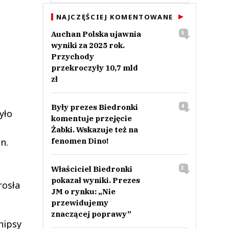
NAJCZĘŚCIEJ KOMENTOWANE
Auchan Polska ujawnia
5
wyniki za 2025 rok.
Przychody
przekroczyły 10,7 mld
zł
Były prezes Biedronki
4
yło
komentuje przejęcie
Żabki. Wskazuje też na
n.
fenomen Dino!
Właściciel Biedronki
3
pokazał wyniki. Prezes
rosła
JM o rynku: „Nie
przewidujemy
znaczącej poprawy”
hipsy