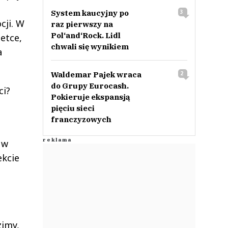
System kaucyjny po
3
cji. W
raz pierwszy na
Pol‘and‘Rock. Lidl
etce,
chwali się wynikiem
a
Waldemar Pajek wraca
2
do Grupy Eurocash.
ci?
Pokieruje ekspansją
pięciu sieci
franczyzowych
 w
ekcie
zimy,