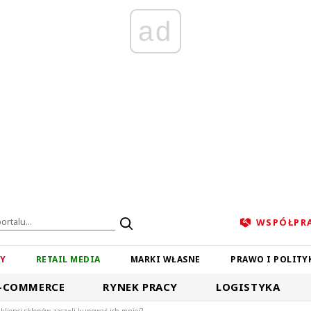
ad
WSPÓŁPR
ZY
RETAIL MEDIA
MARKI WŁASNE
PRAWO I POLITY
-COMMERCE
RYNEK PRACY
LOGISTYKA