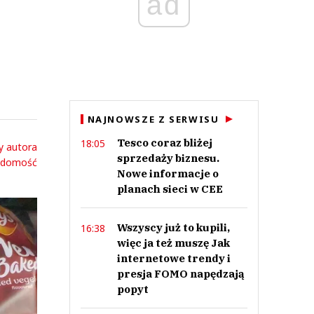
ad
NAJNOWSZE Z SERWISU
Tesco coraz bliżej
18:05
y autora
sprzedaży biznesu.
adomość
Nowe informacje o
planach sieci w CEE
Wszyscy już to kupili,
16:38
więc ja też muszę Jak
internetowe trendy i
presja FOMO napędzają
popyt