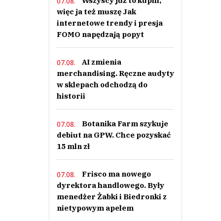
Wszyscy już to kupili,
07.08.
więc ja też muszę Jak
internetowe trendy i presja
FOMO napędzają popyt
AI zmienia
07.08.
merchandising. Ręczne audyty
w sklepach odchodzą do
historii
Botanika Farm szykuje
07.08.
debiut na GPW. Chce pozyskać
15 mln zł
Frisco ma nowego
07.08.
dyrektora handlowego. Były
menedżer Żabki i Biedronki z
nietypowym apelem