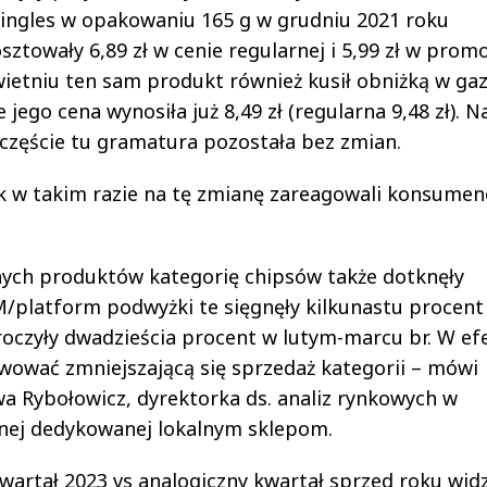
ingles w opakowaniu 165 g w grudniu 2021 roku
sztowały 6,89 zł w cenie regularnej i 5,99 zł w promo
ietniu ten sam produkt również kusił obniżką w gaz
e jego cena wynosiła już 8,49 zł (regularna 9,48 zł). N
częście tu gramatura pozostała bez zmian.
k w takim razie na tę zmianę zareagowali konsumen
nych produktów kategorię chipsów także dotknęły
/platform podwyżki te sięgnęły kilkunastu procent
roczyły dwadzieścia procent w lutym-marcu br. W ef
wować zmniejszającą się sprzedaż kategorii – mówi
a Rybołowicz, dyrektorka ds. analiz rynkowych w
nej dedykowanej lokalnym sklepom.
wartał 2023 vs analogiczny kwartał sprzed roku wid