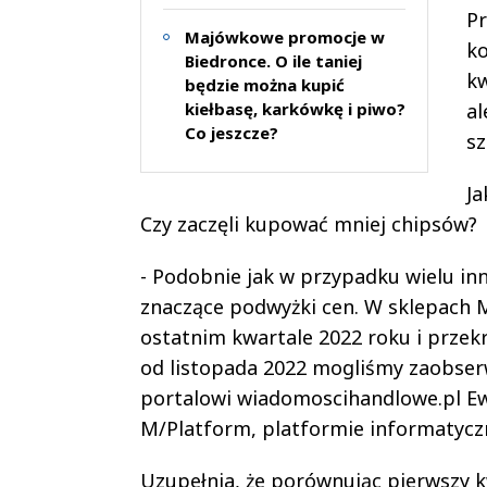
Pr
Majówkowe promocje w
ko
Biedronce. O ile taniej
kw
będzie można kupić
kiełbasę, karkówkę i piwo?
al
Co jeszcze?
sz
Ja
Czy zaczęli kupować mniej chipsów?
- Podobnie jak w przypadku wielu in
znaczące podwyżki cen. W sklepach M
ostatnim kwartale 2022 roku i przek
od listopada 2022 mogliśmy zaobser
portalowi wiadomoscihandlowe.pl Ew
M/Platform, platformie informatycz
Uzupełnia, że porównując pierwszy k