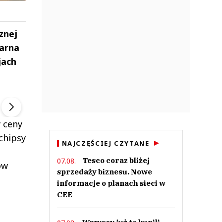
znej
larna
jach
ek
Szefem być Sezon 2
Marcin Przybysz
▶
▶
y ceny
chipsy
NAJCZĘŚCIEJ CZYTANE
Tesco coraz bliżej
07.08.
ów
sprzedaży biznesu. Nowe
informacje o planach sieci w
CEE