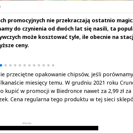
)
h promocyjnych nie przekraczają ostatnio magic
 mamy do czynienia od dwóch lat się nasili, ta popu
ywczych może kosztować tyle, ile obecnie na stac
yższe ceny.
drzej
Michał Stężalski
FineDiningWe
▶
▶
cnie przeciętne opakowanie chipsów, jeśli porównam
kilkanaście miesięcy temu. W grudniu 2021 roku Crun
kupić w promocji w Biedronce nawet za 2,99 zł za
k. Cena regularna tego produktu w tej sieci sklep
REKLAMA