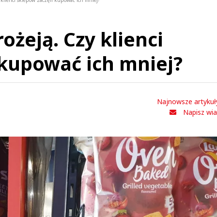
klienci sklepów zaczęli kupować ich mniej?
żeją. Czy klienci
 kupować ich mniej?
Najnowsze artykuł
Napisz wi