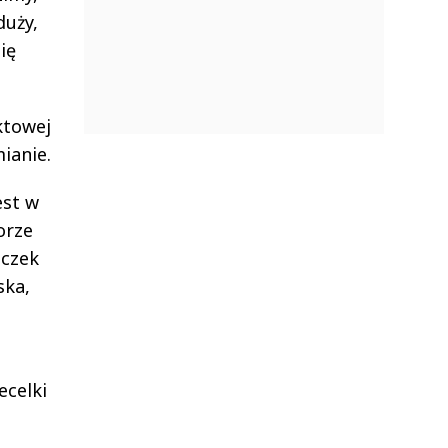
duży,
ię
ktowej
ianie.
est w
orze
aczek
ska,
ecelki