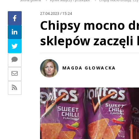
Strona główna
Rynek słodyczy i przekąsek
Chipsy mocno drożeją. Czy 
>
>
27.04.2023 / 15:24
Chipsy mocno dro
sklepów zaczęli
MAGDA GŁOWACKA