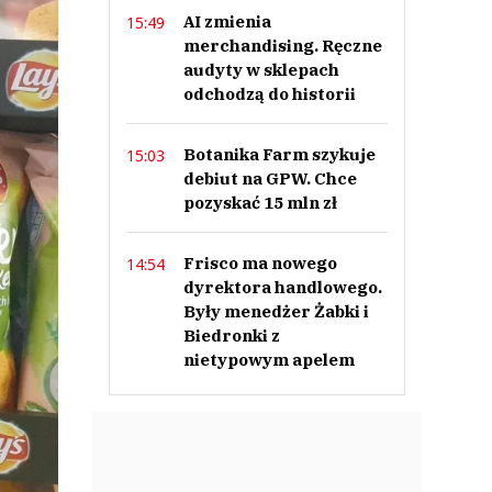
AI zmienia
15:49
merchandising. Ręczne
audyty w sklepach
odchodzą do historii
Botanika Farm szykuje
15:03
debiut na GPW. Chce
pozyskać 15 mln zł
Frisco ma nowego
14:54
dyrektora handlowego.
Były menedżer Żabki i
Biedronki z
nietypowym apelem