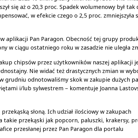
zył się aż o 20,3 proc. Spadek wolumenowy był tak 
mpensować, w efekcie czego o 2,5 proc. zmniejszyła s
w aplikacji Pan Paragon. Obecność tej grupy produ
y w ciągu ostatniego roku w zasadzie nie uległa zm
 zakup chipsów przez użytkowników naszej aplikacji j
jednostajny. Nie widać też drastycznych zmian w wyb
e w grudniu odnotowaliśmy skok w zakupie dużych p
iętami i/lub sylwestrem – komentuje Joanna Lastov
 przekąską słoną. Ich udział ilościowy w zakupach
takie przekąski jak popcorn, paluszki, krakersy, pr
rafice przesłanej przez Pan Paragon dla portalu