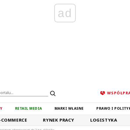
ad
WSPÓŁPR
ZY
RETAIL MEDIA
MARKI WŁASNE
PRAWO I POLITY
-COMMERCE
RYNEK PRACY
LOGISTYKA