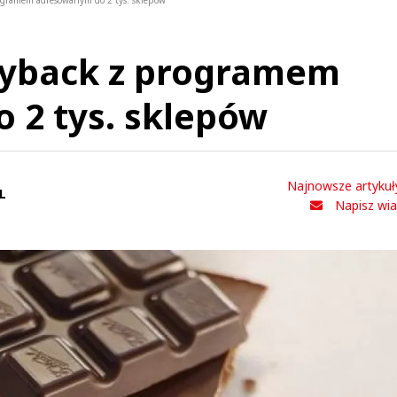
rogramem adresowanym do 2 tys. sklepów
Payback z programem
 2 tys. sklepów
Najnowsze artykuł
L
Napisz wi