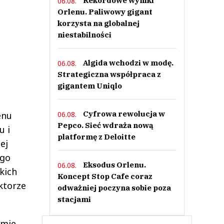
Rekordowe wyniki
06.08.
Orlenu. Paliwowy gigant
korzysta na globalnej
niestabilności
Algida wchodzi w modę.
06.08.
Strategiczna współpraca z
gigantem Uniqlo
Cyfrowa rewolucja w
06.08.
enu
Pepco. Sieć wdraża nową
u i
platformę z Deloitte
ej
ego
Eksodus Orlenu.
06.08.
kich
Koncept Stop Cafe coraz
ktorze
odważniej poczyna sobie poza
stacjami
amie