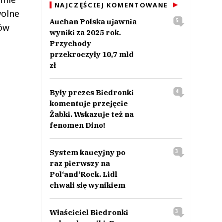
NAJCZĘŚCIEJ KOMENTOWANE
wolne
Auchan Polska ujawnia
5
rów
wyniki za 2025 rok.
Przychody
przekroczyły 10,7 mld
zł
Były prezes Biedronki
4
komentuje przejęcie
Żabki. Wskazuje też na
fenomen Dino!
System kaucyjny po
3
raz pierwszy na
Pol‘and‘Rock. Lidl
chwali się wynikiem
Właściciel Biedronki
3