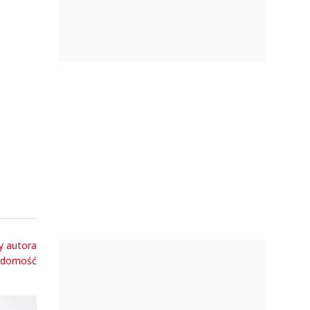
y autora
adomość