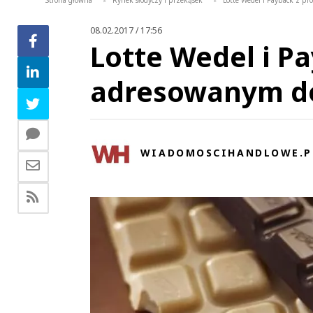
Strona główna
Rynek słodyczy i przekąsek
Lotte Wedel i Payback z p
>
>
08.02.2017 / 17:56
Lotte Wedel i 
adresowanym do
WIADOMOSCIHANDLOWE.P