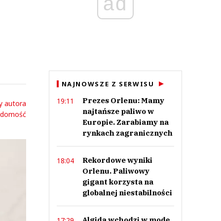
ad
NAJNOWSZE Z SERWISU
Prezes Orlenu: Mamy
19:11
y autora
najtańsze paliwo w
adomość
Europie. Zarabiamy na
rynkach zagranicznych
Rekordowe wyniki
18:04
Orlenu. Paliwowy
gigant korzysta na
globalnej niestabilności
Algida wchodzi w modę.
17:29