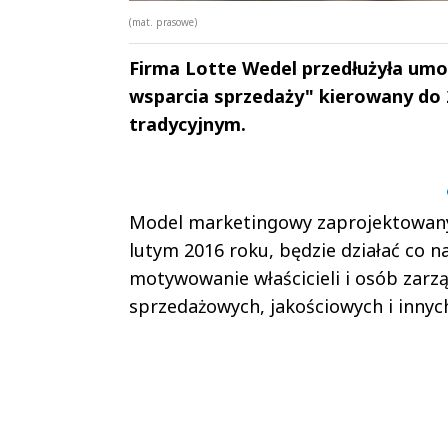
(mat. prasowe)
Firma Lotte Wedel przedłużyła umo
wsparcia sprzedaży" kierowany do 2
tradycyjnym.
Andrzej i Marta
Marta i An
Sterniccy
Sterniccy
▶
▶
Model marketingowy zaprojektowany 
lutym 2016 roku, będzie działać co n
motywowanie właścicieli i osób zarz
sprzedażowych, jakościowych i innych