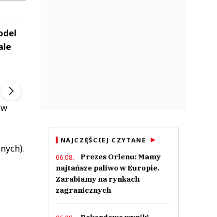
odel
ale
ek
Szefem być Sezon 2
Marcin Przybysz
▶
▶
 w
NAJCZĘŚCIEJ CZYTANE
nych).
Prezes Orlenu: Mamy
06.08.
najtańsze paliwo w Europie.
Zarabiamy na rynkach
zagranicznych