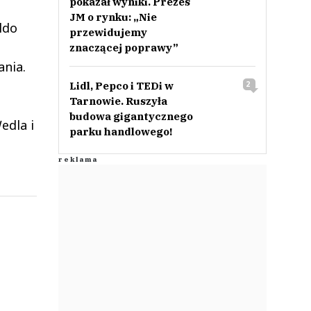
pokazał wyniki. Prezes
JM o rynku: „Nie
ldo
przewidujemy
znaczącej poprawy”
ania.
Lidl, Pepco i TEDi w
2
Tarnowie. Ruszyła
budowa gigantycznego
edla i
parku handlowego!