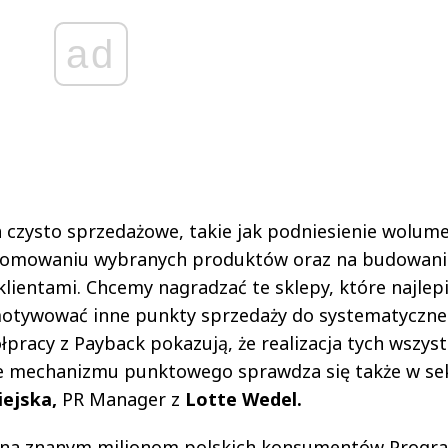
ad
czysto sprzedażowe, takie jak podniesienie wolum
promowaniu wybranych produktów oraz na budowani
klientami. Chcemy nagradzać te sklepy, które najlepi
e motywować inne punkty sprzedaży do systematyczn
pracy z Payback pokazują, że realizacja tych wszyst
ie mechanizmu punktowego sprawdza się także w se
iejska,
PR Manager z
Lotte Wedel.
e na znanym milionom polskich konsumentów Progr