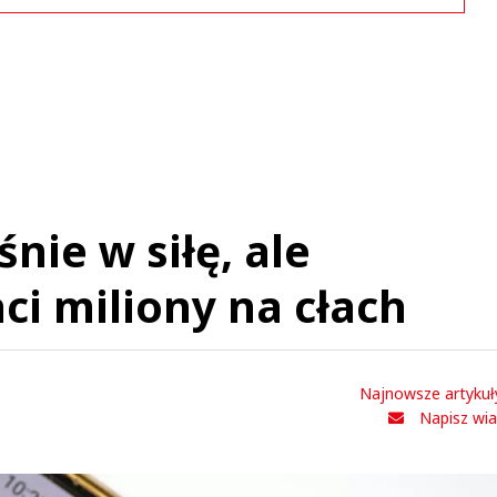
Komentarze (
0
)
Nie znaleziono komentarzy
staw swoje komentarze
Imię (Wymagane)
Anuluj
nie w siłę, ale
Prześlij komentarz
ci miliony na cłach
Najnowsze artykuł
Napisz wi