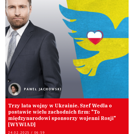
PAWEŁ JACHOWSKI
Trzy lata wojny w Ukrainie. Szef Wedla o
postawie wielu zachodnich firm: "To
międzynarodowi sponsorzy wojenni Rosji"
[WYWIAD]
24.02.2025 / 06:59