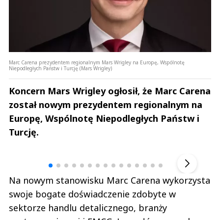
Marc Carena prezydentem regionalnym Mars Wrigley na Europę, Wspólnotę
Niepodległych Państw i Turcję (Mars Wrigley)
Koncern Mars Wrigley ogłosił, że Marc Carena
został nowym prezydentem regionalnym na
Europę, Wspólnotę Niepodległych Państw i
Turcję.
Andrzej i Marta Sterniccy
Marta i 
▶
Na nowym stanowisku Marc Carena wykorzysta
swoje bogate doświadczenie zdobyte w
sektorze handlu detalicznego, branży