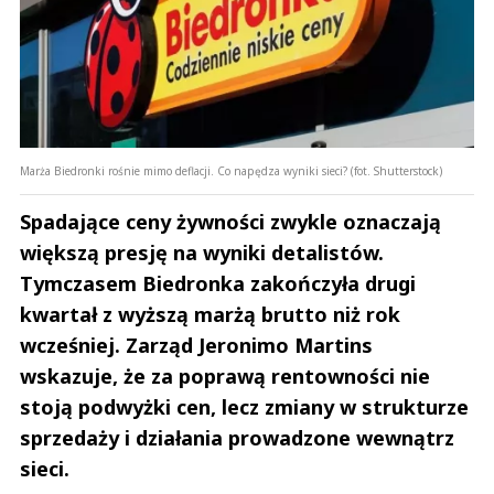
Marża Biedronki rośnie mimo deflacji. Co napędza wyniki sieci? (fot. Shutterstock)
Spadające ceny żywności zwykle oznaczają
większą presję na wyniki detalistów.
Tymczasem Biedronka zakończyła drugi
kwartał z wyższą marżą brutto niż rok
wcześniej. Zarząd Jeronimo Martins
wskazuje, że za poprawą rentowności nie
stoją podwyżki cen, lecz zmiany w strukturze
sprzedaży i działania prowadzone wewnątrz
sieci.