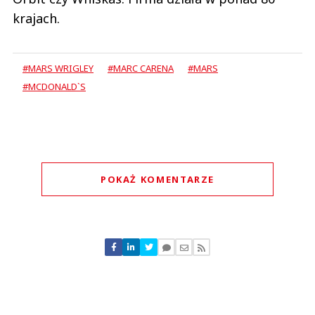
krajach.
#MARS WRIGLEY
#MARC CARENA
#MARS
#MCDONALD`S
POKAŻ KOMENTARZE
Komentarze (
0
)
Nie znaleziono komentarzy
Zostaw swoje komentarze
Imię (Wymagane)