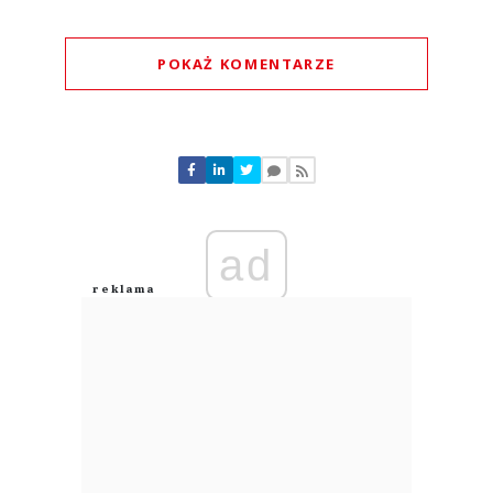
POKAŻ KOMENTARZE
Komentarze (
0
)
Nie znaleziono komentarzy
Zostaw swoje komentarze
Imię (Wymagane)
ad
Anuluj
Prześlij komentarz