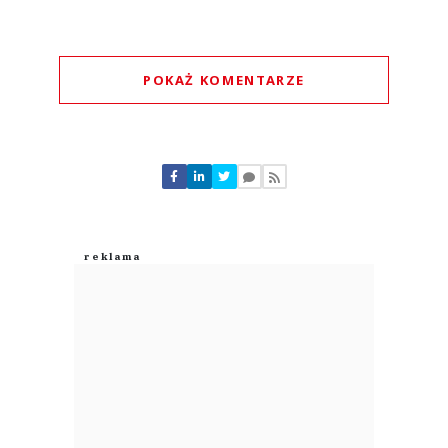
POKAŻ KOMENTARZE
Komentarze (
0
)
Nie znaleziono komentarzy
Zostaw swoje komentarze
Imię (Wymagane)
Anuluj
Prześlij komentarz