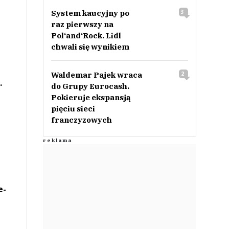
System kaucyjny po
3
raz pierwszy na
Pol‘and‘Rock. Lidl
chwali się wynikiem
Waldemar Pajek wraca
2
.
do Grupy Eurocash.
Pokieruje ekspansją
pięciu sieci
franczyzowych
e-