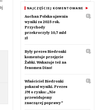
ch
aj
NAJCZĘŚCIEJ KOMENTOWANE
Auchan Polska ujawnia
5
wyniki za 2025 rok.
Przychody
przekroczyły 10,7 mld
zł
Były prezes Biedronki
4
komentuje przejęcie
Żabki. Wskazuje też na
fenomen Dino!
Właściciel Biedronki
3
pokazał wyniki. Prezes
JM o rynku: „Nie
przewidujemy
znaczącej poprawy”