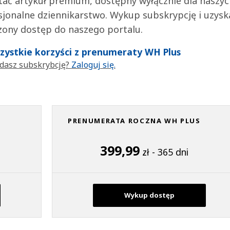
tać artykuł premium, dostępny wyłącznie dla naszy
jonalne dziennikarstwo. Wykup subskrypcję i uzysk
zony dostęp do naszego portalu.
wszystkie korzyści z prenumeraty WH Plus
dasz subskrybcję?
Zaloguj się.
PRENUMERATA ROCZNA WH PLUS
399,99
zł - 365 dni
Wykup dostęp