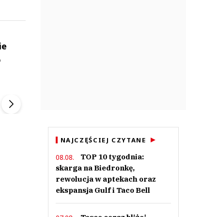
ie
o
ek
Szefem być Sezon 2
Marcin Przybysz
▶
▶
NAJCZĘŚCIEJ CZYTANE
TOP 10 tygodnia:
08.08.
skarga na Biedronkę,
rewolucja w aptekach oraz
ekspansja Gulf i Taco Bell