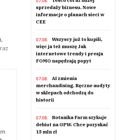
Tesco coraz bliżej
07.08.
sprzedaży biznesu. Nowe
informacje o planach sieci w
CEE
,
Wszyscy już to kupili,
07.08.
więc ja też muszę Jak
raz
internetowe trendy i presja
FOMO napędzają popyt
AI zmienia
07.08.
merchandising. Ręczne audyty
w sklepach odchodzą do
historii
Botanika Farm szykuje
07.08.
debiut na GPW. Chce pozyskać
ym
15 mln zł