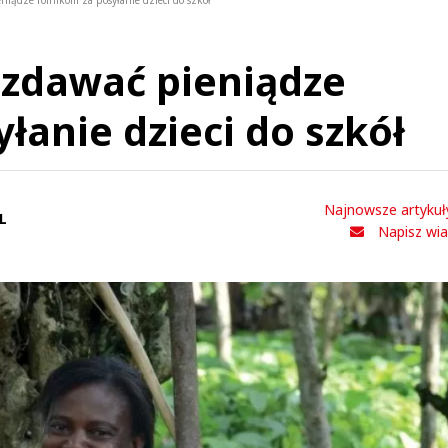
niądze rolnikom za posyłanie dzieci do szkół
ozdawać pieniądze
łanie dzieci do szkół
Najnowsze artykuł
L
Napisz wi