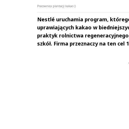
Pracownica plantacji kakao ()
Nestlé uruchamia program, któreg
uprawiających kakao w biedniejszy
praktyk rolnictwa regeneracyjnego, 
szkół. Firma przeznaczy na ten cel 
Andrzej i Marta
Marta i An
Sterniccy
Sterniccy
▶
▶