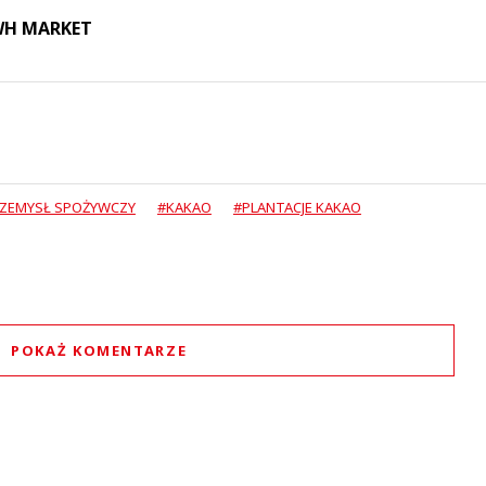
 WH MARKET
ZEMYSŁ SPOŻYWCZY
#KAKAO
#PLANTACJE KAKAO
POKAŻ KOMENTARZE
Komentarze (
0
)
Nie znaleziono komentarzy
staw swoje komentarze