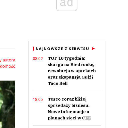
ad
NAJNOWSZE Z SERWISU
TOP 10 tygodnia:
08:02
y autora
skarga na Biedronkę,
adomość
rewolucja w aptekach
oraz ekspansja Gulf i
Taco Bell
Tesco coraz bliżej
18:05
sprzedaży biznesu.
Nowe informacje o
planach sieci w CEE