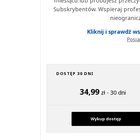
miesiącu lub próbujesz przeczy
Subskrybentów. Wspieraj profes
nieogranic
Kliknij i sprawdź 
Posia
DOSTĘP 30 DNI
34,99
zł - 30 dni
Wykup dostęp