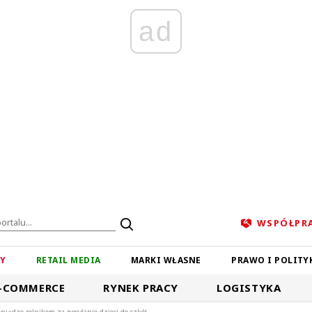
ad
WSPÓŁPR
ZY
RETAIL MEDIA
MARKI WŁASNE
PRAWO I POLITY
-COMMERCE
RYNEK PRACY
LOGISTYKA