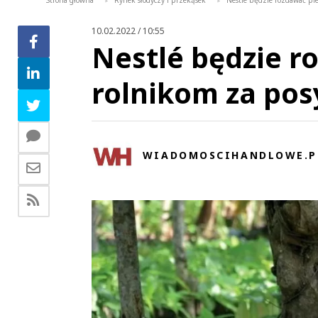
Strona główna
Rynek słodyczy i przekąsek
Nestlé będzie rozdawać pie
>
>
10.02.2022 / 10:55
Nestlé będzie r
rolnikom za posy
WIADOMOSCIHANDLOWE.P