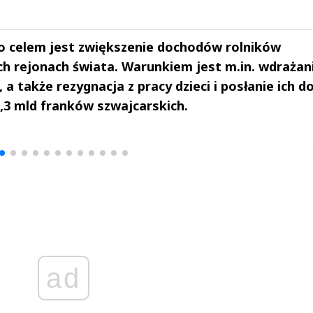
o celem jest zwiększenie dochodów rolników
ch rejonach świata. Warunkiem jest m.in. wdrażan
a także rezygnacja z pracy dzieci i posłanie ich d
1,3 mld franków szwajcarskich.
drzej
Michał Stężalski
FineDiningWe
▶
▶
ad